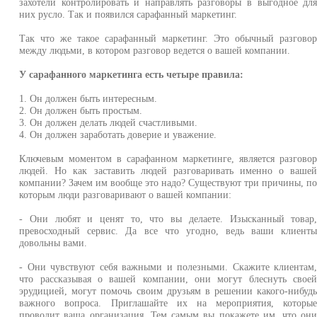
захотели контролировать и направлять разговоры в выгодное дл
них русло. Так и появился сарафанный маркетинг.
Так что же такое сарафанный маркетинг. Это обычный разгово
между людьми, в котором разговор ведется о вашей компании.
У сарафанного маркетинга есть четыре правила:
1. Он должен быть интересным.
2. Он должен быть простым.
3. Он должен делать людей счастливыми.
4. Он должен заработать доверие и уважение.
Ключевым моментом в сарафанном маркетинге, является разгово
людей. Но как заставить людей разговаривать именно о ваше
компании? Зачем им вообще это надо? Существуют три причины, п
которым люди разговаривают о вашей компании:
- Они любят и ценят то, что вы делаете. Изысканный товар
превосходный сервис. Да все что угодно, ведь ваши клиент
довольны вами.
- Они чувствуют себя важными и полезными. Скажите клиентам
что рассказывая о вашей компании, они могут блеснуть свое
эрудицией, могут помочь своим друзьям в решении какого-нибуд
важного вопроса. Приглашайте их на мероприятия, которы
проводит ваша организация. Тем самым вы покажете им, что он