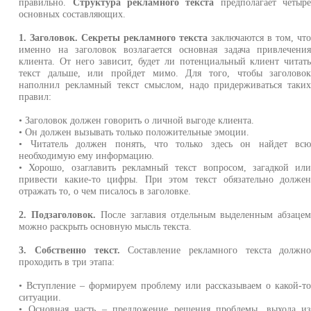
правильно.
Структура рекламного текста
предполагает четыр
основных составляющих.
1. Заголовок.
Секреты рекламного текста
заключаются в том, чт
именно на заголовок возлагается основная задача привлечени
клиента. От него зависит, будет ли потенциальный клиент читат
текст дальше, или пройдет мимо. Для того, чтобы заголово
наполнил рекламный текст смыслом, надо придерживаться таки
правил:
• Заголовок должен говорить о личной выгоде клиента.
• Он должен вызывать только положительные эмоции.
• Читатель должен понять, что только здесь он найдет вс
необходимую ему информацию.
• Хорошо, озаглавить рекламный текст вопросом, загадкой ил
привести какие-то цифры. При этом текст обязательно долже
отражать то, о чем писалось в заголовке.
2. Подзаголовок.
После заглавия отдельным выделенным абзаце
можно раскрыть основную мысль текста.
3. Собственно текст.
Составление рекламного текста должн
проходить в три этапа:
• Вступление – формируем проблему или рассказываем о какой-т
ситуации.
• Основная часть – предложение решения проблемы, выхода и