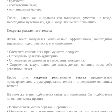
• краткость;
• соответствие теме;
• оригинальная манера.
Слоган, равно как и правила его написания, уместен не везде
Необходимо чувствовать, где и когда лучше его применить.
Секреты рекламного текста
Чтобы текст получился максимально эффективным, необходим
тщательно подготовиться к его написанию:
• Составить список всех преимуществ продукта.
• Определить целевую аудиторию.
• Определить ее ценности и стереотипы поведения.
• Определить, какую основную мысль должен оставить после себ
рекламный текст.
Кроме того,
секреты рекламного текста
предполагаю
предварительное структурирование текста и определение основны
тезисов.
На этом же этапе подбирается стиль его написания. Он подбираетс
на основе таких правил:
• Использовать много образов и сравнений.
• Отказаться от использования отрицательных частиц, делая упор н