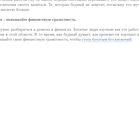
личения своего капитала. Те, которые бедный не заметит, поскольку его му
 заплатят больше.
м – повышайте финансовую грамотность.
ужно разбираться в деньгах и финансах. Богатые люди изучили как это рабо
ия в этой области. В то время, как бедный думает, как произвести хорошее
ышайте свою финансовую грамотность, чтобы
стать богатым без вложений
.