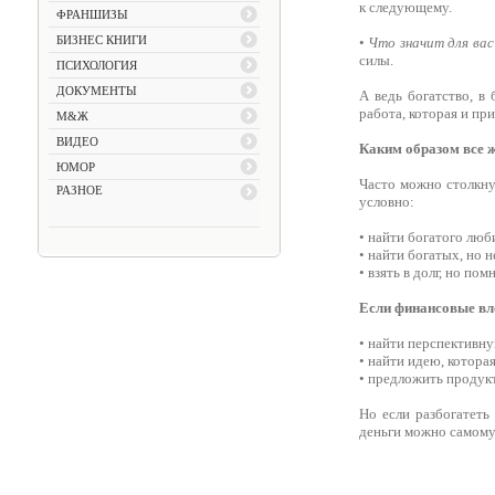
к следующему.
ФРАНШИЗЫ
БИЗНЕС КНИГИ
•
Что значит для вас
силы.
ПСИХОЛОГИЯ
ДОКУМЕНТЫ
А ведь богатство, в 
работа, которая и при
М&Ж
ВИДЕО
Каким образом все ж
ЮМОР
Часто можно столкну
РАЗНОЕ
условно:
• найти богатого лю
• найти богатых, но 
• взять в долг, но пом
Если финансовые вло
• найти перспективну
• найти идею, котора
• предложить продукт
Но если разбогатеть
деньги можно самому.