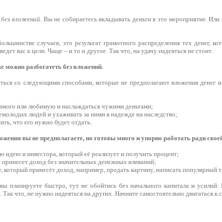
 без вложений.
Вы не собираетесь вкладывать деньги в это мероприятие. Или н
большинстве случаев, это результат грамотного распределения тех денег, к
ведет вас к цели. Чаще – и то и другое. Так что, на удачу надеяться не стоит.
е можно разбогатеть без вложений.
ться со следующими способами, которые не предполагают вложения денег и 
бимого или любимую и наслаждаться чужими деньгами;
немолодых людей и ухаживать за ними в надежде на наследство;
нить, что его нужно будет отдать.
жения вы не предполагаете, но готовы много и упорно работать ради своей
ю идею и инвестора, который её реализует и получить процент;
я принесет доход без значительных денежных вливаний;
, который принесёт доход, например, продать картину, написать популярный тр
 вы планируете быстро, тут не обойтись без начального капитала и усилий.
 Так что, не нужно надеяться на других. Начните самостоятельно двигаться к с