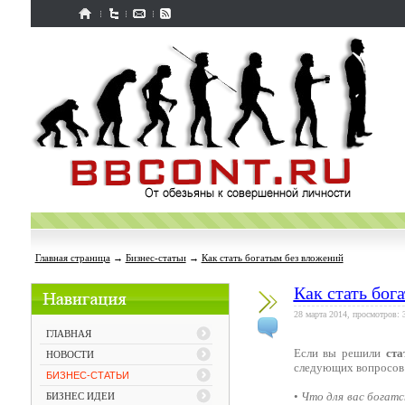
Главная страница
→
Бизнес-статьи
→
Как стать богатым без вложений
Как стать бог
28 марта 2014, просмотров: 
ГЛАВНАЯ
Если вы решили
ста
НОВОСТИ
следующих вопросов
БИЗНЕС-СТАТЬИ
•
Что для вас богатс
БИЗНЕС ИДЕИ