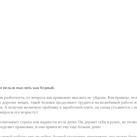
м нельзя мыслить как бедный.
и разбогатеть, от вопроса как правильно мыслить не уйдешь. Как правило, че
 дорогих вещах, такой человек продолжает трудится на нелюбимой работе из
ов. А получив желаемую прибавку к заработной плате, он снова столкнется с н
запросы его возрастут.
испытывает страха или жадности из-за денег. Он держит себя в руках, не позв
еделяет правильно, и они приносят ему еще больше денег.
о новой работы ему не найти, бедный постоянно переживает, что может быть