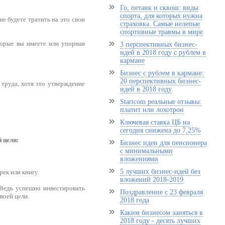
Го, петанк и сквош: виды
спорта, для которых нужна
е будете тратить на это свои
страховка. Самые нелепые
спортивные травмы в мире
оторые вы имеете или упорная
3 перспективных бизнес-
идей в 2018 году с рублем в
кармане
Бизнес с рублем в кармане:
20 перспективных бизнес-
труда, хотя это утверждение
идей в 2018 году
Startcom реальные отзывы:
платит или лохотрон
Ключевая ставка ЦБ на
сегодня снижена до 7,25%
 цели:
Бизнес идеи для пенсионера
с минимальными
вложениями
5 лучших бизнес-идей без
ек или книгу.
вложений 2018-2019
 Ведь успешно инвестировать
Поздравление с 23 февраля
воей цели.
2018 года
Каким бизнесом заняться в
2018 году - десять лучших