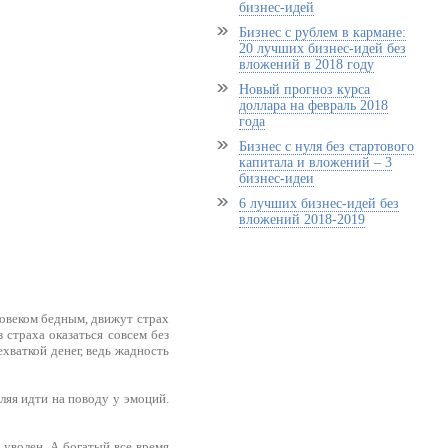
бизнес-идей
Бизнес с рублем в кармане:
20 лучших бизнес-идей без
вложений в 2018 году
Новый прогноз курса
доллара на февраль 2018
года
Бизнес с нуля без стартового
капитала и вложений – 3
бизнес-идеи
6 лучших бизнес-идей без
вложений 2018-2019
ловеком бедным, движут страх
 страха оказаться совсем без
ехваткой денег, ведь жадность
оляя идти на поводу у эмоций.
 уволен. А богатый все время