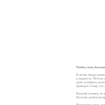
Чтобы стать богаты
Если вы твердо решил
и жадность. Мечтая о
денег и набрать долг
приведет к тому, что 
Богатый человек, не 
Поэтому деньги распр
Испытывая страх, чт