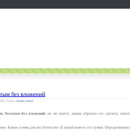
атым без вложений
3905, Раздел:
Бизнес-статьи
ть богатым без вложений
, но не знаете, каким образом это сделать, нач
:
тво.
Какая сумма для вас богатство. В какой валюте эта сумма. Определившис