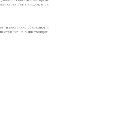
чает страх стать нищим, и он
тает и постоянно обновляют и
 впечатление на вышестоящих.