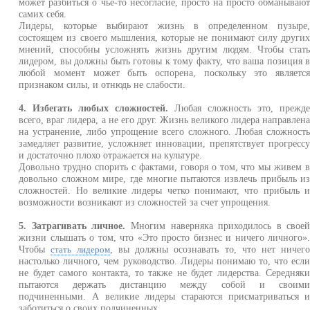
может разбиться о чье-то несогласие, просто на просто обманываю
самих себя.
Лидеры, которые выбирают жизнь в определенном пузыре
состоящем из своего мышления, которые не понимают силу други
мнений, способны усложнять жизнь другим людям. Чтобы стат
лидером, вы должны быть готовы к тому факту, что ваша позиция 
любой момент может быть оспорена, поскольку это являетс
признаком силы, и отнюдь не слабости.
4. Избегать любых сложностей.
Любая сложность это, прежд
всего, враг лидера, а не его друг. Жизнь великого лидера направлен
на устранение, либо упрощение всего сложного. Любая сложност
замедляет развитие, усложняет инновации, препятствует прогресс
и достаточно плохо отражается на культуре.
Довольно трудно спорить с фактами, говоря о том, что мы живем 
довольно сложном мире, где многие пытаются извлечь прибыль и
сложностей. Но великие лидеры четко понимают, что прибыль 
возможности возникают из сложностей за счет упрощения.
5. Затрагивать личное.
Многим наверняка приходилось в свое
жизни слышать о том, что «Это просто бизнес и ничего личного»
Чтобы
, вы должны осознавать то, что нет ничег
стать лидером
настолько личного, чем руководство. Лидеры понимаю то, что есл
не будет самого контакта, то также не будет лидерства. Середняк
пытаются держать дистанцию между собой и своим
подчиненными. А великие лидеры стараются присматриваться 
заботиться о своих подчиненных.