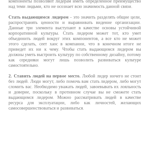
компоненты позволяют лидерам иметь определенное преимуществ
над теми людьми, кто не осознает всю значимость данной связи.
Стать выдающимся лидером
- это значить разделять общие цели
распространять ценности и выравнивать видение организации
Данные три элемента выступают в качестве основы устойчиво
корпоративной культуры. Стать лидером может тот, кто уме
объединить людей вокруг этих компонентов, а все кто не може
этого сделать, сеет хаос в компании, что в конечном итоге н
приведет их ни к чему. Чтобы стать выдающимся лидером в
должны уметь выстроить культуру по собственному дизайну, потом
как середняки могут лишь позволить развиваться культур
самостоятельно.
2. Ставить людей на первое место.
Любой лидер ничего не стои
без людей. Люди могут, либо помочь вам стать лидером, либо могу
сломить вас. Необходимо уважать людей, завоевывать их лояльност
и доверие, поскольку в противном случае вы не сможете стат
выдающимся лидером. Можно рассматривать людей в качеств
ресурса для эксплуатации, либо как личностей, желающи
самосовершенствоваться и развиваться.