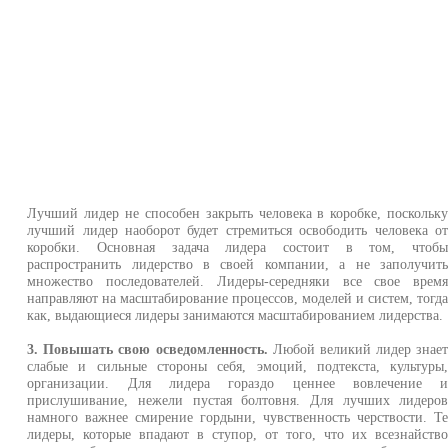
Лучший лидер не способен закрыть человека в коробке, поскольк
лучший лидер наоборот будет стремиться освободить человека о
коробки. Основная задача лидера состоит в том, чтоб
распространить лидерство в своей компании, а не заполучит
множество последователей. Лидеры-середняки все свое врем
направляют на масштабирование процессов, моделей и систем, тогд
как, выдающиеся лидеры занимаются масштабированием лидерства.
3. Повышать свою осведомленность.
Любой великий лидер знае
слабые и сильные стороны себя, эмоций, подтекста, культуры
организации. Для лидера гораздо ценнее вовлечение 
прислушивание, нежели пустая болтовня. Для лучших лидеро
намного важнее смирение гордыни, чувственность черствости. Т
лидеры, которые впадают в ступор, от того, что их всезнайств