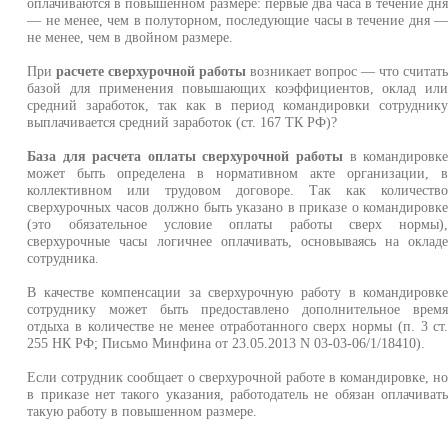
оплачиваются в повышенном размере: первые два часа в течение дн
— не менее, чем в полуторном, последующие часы в течение дня 
не менее, чем в двойном размере.
При
расчете сверхурочной работы
возникает вопрос — что считат
базой для применения повышающих коэффициентов, оклад ил
средний заработок, так как в период командировки сотрудник
выплачивается средний заработок (ст. 167 ТК РФ)?
База для расчета оплаты сверхурочной работы
в командировк
может быть определена в нормативном акте организации, 
коллективном или трудовом договоре. Так как количеств
сверхурочных часов должно быть указано в приказе о командировк
(это обязательное условие оплаты работы сверх нормы)
сверхурочные часы логичнее оплачивать, основываясь на оклад
сотрудника.
В качестве компенсации за сверхурочную работу в командировк
сотруднику может быть предоставлено дополнительное врем
отдыха в количестве не менее отработанного сверх нормы (п. 3 ст
255 НК РФ; Письмо Минфина от 23.05.2013 N 03-03-06/1/18410).
Если сотрудник сообщает о сверхурочной работе в командировке, н
в приказе нет такого указания, работодатель не обязан оплачиват
такую работу в повышенном размере.