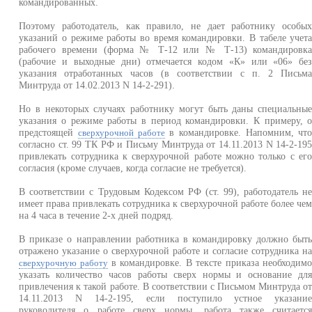
командированных.
Поэтому работодатель, как правило, не дает работнику особы
указаний о режиме работы во время командировки. В табеле учет
рабочего времени (форма № Т-12 или № Т-13) командировк
(рабочие и выходные дни) отмечается кодом «К» или «06» бе
указания отработанных часов (в соответствии с п. 2 Письм
Минтруда от 14.02.2013 N 14-2-291).
Но в некоторых случаях работнику могут быть даны специальны
указания о режиме работы в период командировки. К примеру, 
предстоящей
в командировке. Напомним, чт
сверхурочной работе
согласно ст. 99 ТК РФ и Письму Минтруда от 14.11.2013 N 14-2-19
привлекать сотрудника к сверхурочной работе можно только с ег
согласия (кроме случаев, когда согласие не требуется).
В соответствии с Трудовым Кодексом РФ (ст. 99), работодатель н
имеет права привлекать сотрудника к сверхурочной работе более че
на 4 часа в течение 2-х дней подряд.
В приказе о направлении работника в командировку должно быт
отражено указание о сверхурочной работе и согласие сотрудника н
в командировке. В тексте приказа необходим
сверхурочную работу
указать количество часов работы сверх нормы и основание дл
привлечения к такой работе. В соответствии с Письмом Минтруда о
14.11.2013 N 14-2-195, если поступило устное указани
руководителя о работе сверх нормы, работа также считаетс