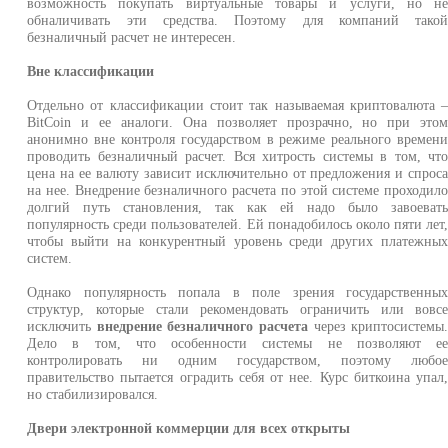
возможность покупать виртуальные товары и услуги, но н
обналичивать эти средства. Поэтому для компаний тако
безналичный расчет не интересен.
Вне классификации
Отдельно от классификации стоит так называемая криптовалюта 
BitCoin и ее аналоги. Она позволяет прозрачно, но при это
анонимно вне контроля государством в режиме реального времен
проводить безналичный расчет. Вся хитрость системы в том, чт
цена на ее валюту зависит исключительно от предложения и спрос
на нее. Внедрение безналичного расчета по этой системе проходил
долгий путь становления, так как ей надо было завоеват
популярность среди пользователей. Ей понадобилось около пяти лет
чтобы выйти на конкурентный уровень среди других платежны
систем.
Однако популярность попала в поле зрения государственны
структур, которые стали рекомендовать ограничить или вовс
исключить
внедрение безналичного расчета
через криптосистемы
Дело в том, что особенности системы не позволяют е
контролировать ни одним государством, поэтому любо
правительство пытается оградить себя от нее. Курс биткоина упал
но стабилизировался.
Двери электронной коммерции для всех открыты