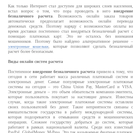
Как только Интернет стал доступен для широких слоев населения
встал вопрос о том, что пора проводить в него
внедрени
безналичного расчета
. Возможность онлайн заказа товаро
автоматически предполагает возможность онлайн перевод
денежных средств. Поэтому наряду с возможностью оплаты в
время доставки постепенно стал внедряться безналичный расчет 
помощью платежных карт. Это не осталось без внимани
мошенников. Поэтому было найдено альтернативное решение 
, которые позволяют сделать безналичны
электронные кошельки
расчет более безопасным.
Виды онлайн систем расчета
Постепенное
внедрение безналичного расчета
привело к тому, чт
сегодня в сети работает масса различных платежный систем 
электронных денег. Самые популярные электронные платежны
системы на сегодня – это China Union Рау, MasterCard и VISA
Электронные деньги – это объем обязательств компании-эмитента
которые пользователь покупает за настоящие деньги. Известн
случаи, когда такие электронные платежные системы оставлял
своих пользователей без денег. Такие неприятности связаны 
вмешательством государства в работу международной системы
которая подозревается в отмывании средств и мошеннически
операциях. Сложнее государству добраться до систем, которы
работают в рамках национальной валюты. Среди них известны
PayPal, GlobalMoney, M-Pesa. Это так называемые фиатные платежи