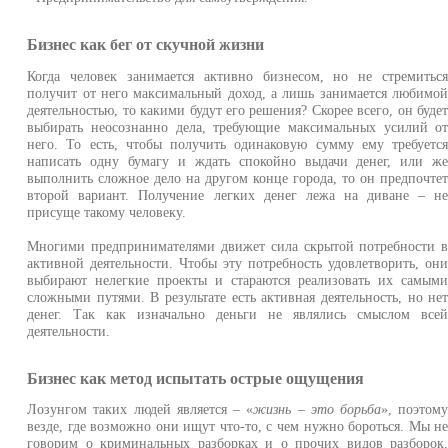
Бизнес как бег от скучной жизни
Когда человек занимается активно бизнесом, но не стремитьс
получит от него максимальный доход, а лишь занимается любимо
деятельностью, то какими будут его решения? Скорее всего, он буде
выбирать неосознанно дела, требующие максимальных усилий о
него. То есть, чтобы получить одинаковую сумму ему требуетс
написать одну бумагу и ждать спокойно выдачи денег, или ж
выполнить сложное дело на другом конце города, то он предпочте
второй вариант. Получение легких денег лежа на диване – н
присуще такому человеку.
Многими предпринимателями движет сила скрытой потребности 
активной деятельности. Чтобы эту потребность удовлетворить, он
выбирают нелегкие проекты и стараются реализовать их самым
сложными путями. В результате есть активная деятельность, но не
денег. Так как изначально деньги не являлись смыслом все
деятельности.
Бизнес как метод испытать острые ощущения
Лозунгом таких людей является – «
жизнь – это борьба
», поэтом
везде, где возможно они ищут что-то, с чем нужно бороться. Мы н
говорим о криминальных разборках и о прочих видов разборок