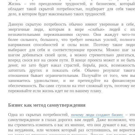
Жизнь – это преодоление трудностей, и бизнесмен, которы
обладает такой скрытой потребностью, подбирает для себя тако
дело, в котором будет максимально таких трудностей.
Данную скрытую потребность обычно имеют уверенные в себе
энергичные люди, которым в мире «
слабых
» людей с и
незначительными переживаниями скучно. Они жаждут чего-т
более сильного, большого, что требует немалых усилий, полног
напряжения способностей и силы воли. Поэтому такие люд
выбирают для себя и соответствующие проекты. Можно шаг з
шагом добиваться своей цели, а можно стремительно двигаться
вперед снося все на своем пути. В конце проекта может и не быт
денег, но зато будет накал страстей, борьба, риск, возможност
затоптать других и показать себя. Обычно результат таког
отношения бывает ограничительным. Получайте от того, чем в
занимаетесь удовольствие, и не претендуйте на финансову
обеспеченность. Вы сами ступили на этот сложный путь, поэтому н
переживайте если жизнь идет не по вашему плану.
Бизнес как метод самоутверждения
Одна из скрытых потребностей,
– эт
почему люди создают бизнес
самоутверждение в глазах дорогих вам людей. Даже возможно, чт
вы стремитесь изменить о вас их мнение, что они думают о вас, чт
вы неудачник, или человек который раз оступившись, не вернетс
ни когда на прежние жизненные позиции. Деньги, как видите, ту