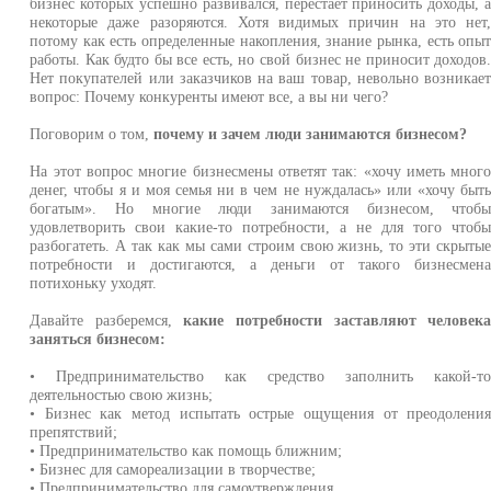
бизнес которых успешно развивался, перестает приносить доходы, 
некоторые даже разоряются. Хотя видимых причин на это нет
потому как есть определенные накопления, знание рынка, есть опы
работы. Как будто бы все есть, но свой бизнес не приносит доходов
Нет покупателей или заказчиков на ваш товар, невольно возникае
вопрос: Почему конкуренты имеют все, а вы ни чего?
Поговорим о том,
почему и зачем люди занимаются бизнесом?
На этот вопрос многие бизнесмены ответят так: «хочу иметь мног
денег, чтобы я и моя семья ни в чем не нуждалась» или «хочу быт
богатым». Но многие люди занимаются бизнесом, чтоб
удовлетворить свои какие-то потребности, а не для того чтоб
разбогатеть. А так как мы сами строим свою жизнь, то эти скрыты
потребности и достигаются, а деньги от такого бизнесмен
потихоньку уходят.
Давайте разберемся,
какие потребности заставляют человек
заняться бизнесом:
• Предпринимательство как средство заполнить какой-т
деятельностью свою жизнь;
• Бизнес как метод испытать острые ощущения от преодолени
препятствий;
• Предпринимательство как помощь ближним;
• Бизнес для самореализации в творчестве;
• Предпринимательство для самоутверждения.