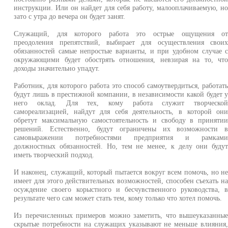
инструкции. Или он найдет для себя работу, малооплачиваемую, н
зато с утра до вечера он будет занят.
Служащий, для которого работа это острые ощущения о
преодоления препятствий, выбирает для осуществления свои
обязанностей самые непростые варианты, и при удобном случае 
окружающими будет обострять отношения, невзирая на то, чт
доходы значительно упадут.
Работник, для которого работа это способ самоутвердиться, работат
будут лишь в престижной компании, в независимости какой будет 
него оклад. Для тех, кому работа служит творческо
самореализацией, найдут для себя деятельность, в которой он
обретут максимальную самостоятельность и свободу в приняти
решений. Естественно, будут ограничены их возможности 
самовыражении потребностями предприятия и рамкам
должностных обязанностей. Но, тем не менее, к делу они буду
иметь творческий подход.
И наконец, служащий, который пытается вокруг всем помочь, но н
имеет для этого действительных возможностей, способен съехать н
осуждение своего корыстного и бесчувственного руководства, 
результате чего сам может стать тем, кому только что хотел помочь.
Из перечисленных примеров можно заметить, что вышеуказанны
скрытые потребности на служащих указывают не меньше влияния