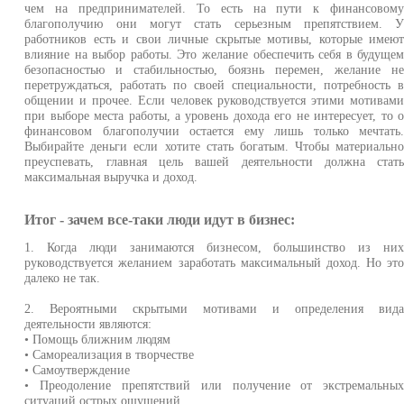
чем на предпринимателей. То есть на пути к финансовом
благополучию они могут стать серьезным препятствием. 
работников есть и свои личные скрытые мотивы, которые имею
влияние на выбор работы. Это желание обеспечить себя в будуще
безопасностью и стабильностью, боязнь перемен, желание н
перетруждаться, работать по своей специальности, потребность 
общении и прочее. Если человек руководствуется этими мотивам
при выборе места работы, а уровень дохода его не интересует, то 
финансовом благополучии остается ему лишь только мечтать
Выбирайте деньги если хотите стать богатым. Чтобы материальн
преуспевать, главная цель вашей деятельности должна стат
максимальная выручка и доход.
Итог - зачем все-таки люди идут в бизнес:
1. Когда люди занимаются бизнесом, большинство из ни
руководствуется желанием заработать максимальный доход. Но эт
далеко не так.
2. Вероятными скрытыми мотивами и определения вид
деятельности являются:
• Помощь ближним людям
• Самореализация в творчестве
• Самоутверждение
• Преодоление препятствий или получение от экстремальны
ситуаций острых ощущений