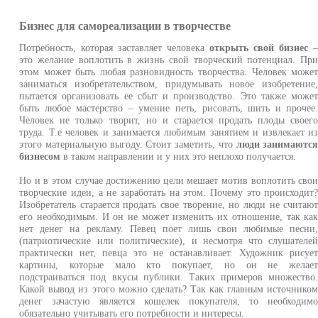
Бизнес для самореализации в творчестве
Потребность, которая заставляет человека
открыть свой бизнес
это желание воплотить в жизнь свой творческий потенциал. Пр
этом может быть любая разновидность творчества. Человек може
заниматься изобретательством, придумывать новое изобретение
пытается организовать ее сбыт и производство. Это также може
быть любое мастерство – умение петь, рисовать, шить и прочее
Человек не только творит, но и старается продать плоды своег
труда. Т.е человек и занимается любимым занятием и извлекает и
этого материальную выгоду. Стоит заметить, что
люди занимаютс
бизнесом
в таком направлении и у них это неплохо получается.
Но и в этом случае достижению цели мешает мотив воплотить сво
творческие идеи, а не заработать на этом. Почему это происходит
Изобретатель старается продать свое творение, но люди не считаю
его необходимым. И он не может изменить их отношение, так ка
нет денег на рекламу. Певец поет лишь свои любимые песни
(патриотические или политические), и несмотря что слушателе
практически нет, певца это не останавливает. Художник рисуе
картины, которые мало кто покупает, но он не желае
подстраиваться под вкусы публики. Таких примеров множество
Какой вывод из этого можно сделать? Так как главным источнико
денег зачастую является кошелек покупателя, то необходим
обязательно учитывать его потребности и интересы.