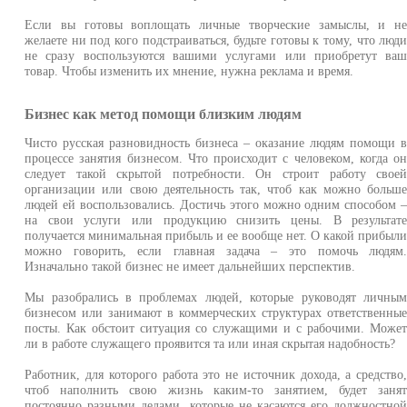
Если вы готовы воплощать личные творческие замыслы, и н
желаете ни под кого подстраиваться, будьте готовы к тому, что люд
не сразу воспользуются вашими услугами или приобретут ва
товар. Чтобы изменить их мнение, нужна реклама и время.
Бизнес как метод помощи близким людям
Чисто русская разновидность бизнеса – оказание людям помощи 
процессе занятия бизнесом. Что происходит с человеком, когда о
следует такой скрытой потребности. Он строит работу свое
организации или свою деятельность так, чтоб как можно больш
людей ей воспользовались. Достичь этого можно одним способом 
на свои услуги или продукцию снизить цены. В результат
получается минимальная прибыль и ее вообще нет. О какой прибыл
можно говорить, если главная задача – это помочь людям
Изначально такой бизнес не имеет дальнейших перспектив.
Мы разобрались в проблемах людей, которые руководят личны
бизнесом или занимают в коммерческих структурах ответственны
посты. Как обстоит ситуация со служащими и с рабочими. Може
ли в работе служащего проявится та или иная скрытая надобность?
Работник, для которого работа это не источник дохода, а средство
чтоб наполнить свою жизнь каким-то занятием, будет заня
постоянно разными делами, которые не касаются его должностно