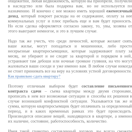
общежитии, любая недвижимость, которую вы приобрели, получил
в наследство или была подарена вам, но не используется п
назначению. И конечно с нее можно иметь хороший
ежемесячны
доход
, который покроет расходы на ее содержание, оплату за не
коммунальных услуг и плюс прибыль еще и вам будет приносить
Но если сделка оформляется согласно закону, то, увы, хозяева о
этого выиграют немногое, и это в лучшем случае.
Надо так же учесть, что среди личностей, которые желают снят
ваше жилье, могут попадаться и мошенники, либо прост
несерьезные квартиросъемщики, которые задерживают плату з
месяц, не убирают и не следят за квартирой и порядком в ней
устраивают там дебоши или ночные громкие гуляния, на что могу
жаловаться ваши соседи и уже именно вам. В любом случае никогд
не стоит принимать все на веру на условиях устной договоренности
Как правильно сдать квартиру?
Поэтому отличным выбором будет
составление письменног
контракта сдачи
– съема квартиры между двумя сторонами
прописать в нем все возможные ситуации и способы их решения 
случае возникшей конфликтной ситуации. Указывается так же 
сумма, которую квартиросъемщик будет оплачивать за определенны
период, и в каких временных рамках это будет происходить
Производится описание вещей, находящихся в квартире, а именн
их наличие, состояние, работоспособность, количество.
Имея такой грамотно составленный договор, вы всегда сможет