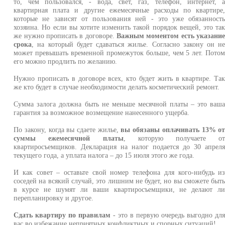
то, чем пользовался, - вода, свет, газ, телефон, интернет, 
квартирная плата и другие ежемесячные расходы по квартире
которые не зависят от пользования ней - это уже обязанност
хозяина. Но если вы хотите изменить такой порядок вещей, это та
же нужно прописать в договоре.
Важным моментом есть указани
срока
, на который будет сдаваться жилье. Согласно закону он н
может превышать временной промежуток больше, чем 5 лет. Пото
его можно продлить по желанию.
Нужно прописать в договоре всех, кто будет жить в квартире. Та
же кто будет в случае необходимости делать косметический ремонт.
Сумма залога должна быть не меньше месячной платы – это ваш
гарантия за возможное возмещение нанесенного ущерба.
По закону, когда вы сдаете жилье,
вы обязаны оплачивать 13% о
суммы ежемесячной платы
, которую получаете о
квартиросъемщиков. Декларация на налог подается до 30 апрел
текущего года, а уплата налога – до 15 июля этого же года.
И как совет – оставьте свой номер телефона для кого-нибудь и
соседей на всякий случай, это лишним не будет, но вы сможете быт
в курсе не шумят ли ваши квартиросъемщики, не делают л
перепланировку и другое.
Сдать квартиру по правилам
- это в первую очередь выгодно дл
вас во избежание неприятных конфликтных и спорных ситуаций!