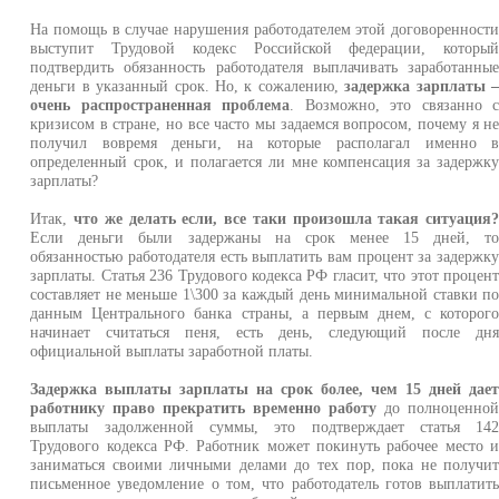
На помощь в случае нарушения работодателем этой договоренност
выступит Трудовой кодекс Российской федерации, которы
подтвердить обязанность работодателя выплачивать заработанны
деньги в указанный срок. Но, к сожалению,
задержка зарплаты 
очень распространенная проблема
. Возможно, это связанно 
кризисом в стране, но все часто мы задаемся вопросом, почему я н
получил вовремя деньги, на которые располагал именно 
определенный срок, и полагается ли мне компенсация за задержк
зарплаты?
Итак,
что же делать если, все таки произошла такая ситуация
Если деньги были задержаны на срок менее 15 дней, т
обязанностью работодателя есть выплатить вам процент за задержк
зарплаты. Статья 236 Трудового кодекса РФ гласит, что этот процен
составляет не меньше 1\300 за каждый день минимальной ставки п
данным Центрального банка страны, а первым днем, с которог
начинает считаться пеня, есть день, следующий после дн
официальной выплаты заработной платы.
Задержка выплаты зарплаты на срок более, чем 15 дней дае
работнику право прекратить временно работу
до полноценно
выплаты задолженной суммы, это подтверждает статья 14
Трудового кодекса РФ. Работник может покинуть рабочее место 
заниматься своими личными делами до тех пор, пока не получи
письменное уведомление о том, что работодатель готов выплатит