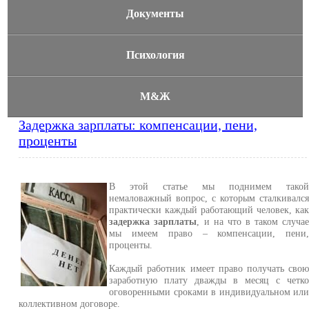
Документы
Психология
М&Ж
Задержка зарплаты: компенсации, пени,
проценты
В этой статье мы поднимем тако
немаловажный вопрос, с которым сталкивалс
практически каждый работающий человек, ка
задержка зарплаты
, и на что в таком случа
мы имеем право – компенсации, пени
проценты.
Каждый работник имеет право получать сво
заработную плату дважды в месяц с четк
оговоренными сроками в индивидуальном ил
коллективном договоре.