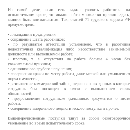
На самой деле, если есть задача уволить работника н
испытательном сроке, то можно найти множество причин. Здесь
главное быть внимательным. Так, статьей 71 трудового кодекса Р
предусмотрено:
• ликвидации предприятия;
• сокращение штата работников;
• по результатам аттестации установлено, что в работник
недостаточная квалификация либо несоответствие занимаемо
должности или выполняемой работе;
• прогула, т. е. отсутствия на работе больше 4 часов бе
уважительной причины;
• единоличного грубого нарушения;
• совершения кражи по месту работы, даже мелкой или умышленна
порча имущества;
• разглашение коммерческой тайны, персональных данных в которы
сотрудник был посвящен в связи с выполнением свои
обязанностей;
• предоставление сотрудником фальшивых документов о мест
работы;
• совершение аморального педагогического поступка и прочее.
Вышеперечисленные поступки тянут за собой безоговорочно
увольнение во время испытательного срока.