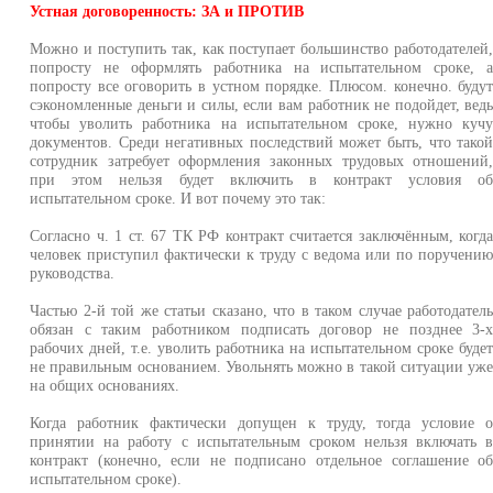
Устная договоренность: ЗА и ПРОТИВ
Можно и поступить так, как поступает большинство работодателей
попросту не оформлять работника на испытательном сроке, 
попросту все оговорить в устном порядке. Плюсом. конечно. буду
сэкономленные деньги и силы, если вам работник не подойдет, вед
чтобы уволить работника на испытательном сроке, нужно куч
документов. Среди негативных последствий может быть, что тако
сотрудник затребует оформления законных трудовых отношений
при этом нельзя будет включить в контракт условия о
испытательном сроке. И вот почему это так:
Согласно ч. 1 ст. 67 ТК РФ контракт считается заключённым, когд
человек приступил фактически к труду с ведома или по поручени
руководства.
Частью 2-й той же статьи сказано, что в таком случае работодател
обязан с таким работником подписать договор не позднее 3-
рабочих дней, т.е. уволить работника на испытательном сроке буде
не правильным основанием. Увольнять можно в такой ситуации уж
на общих основаниях.
Когда работник фактически допущен к труду, тогда условие 
принятии на работу с испытательным сроком нельзя включать 
контракт (конечно, если не подписано отдельное соглашение о
испытательном сроке).