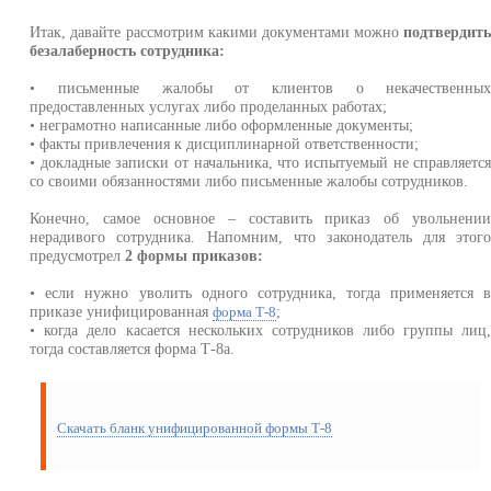
Итак, давайте рассмотрим какими документами можно
подтвердит
безалаберность сотрудника:
• письменные жалобы от клиентов о некачественны
предоставленных услугах либо проделанных работах;
• неграмотно написанные либо оформленные документы;
• факты привлечения к дисциплинарной ответственности;
• докладные записки от начальника, что испытуемый не справляетс
со своими обязанностями либо письменные жалобы сотрудников.
Конечно, самое основное – составить приказ об увольнени
нерадивого сотрудника. Напомним, что законодатель для этог
предусмотрел
2 формы приказов:
• если нужно уволить одного сотрудника, тогда применяется 
приказе унифицированная
;
форма Т-8
• когда дело касается нескольких сотрудников либо группы лиц
тогда составляется форма Т-8а.
Скачать бланк унифицированной формы Т-8