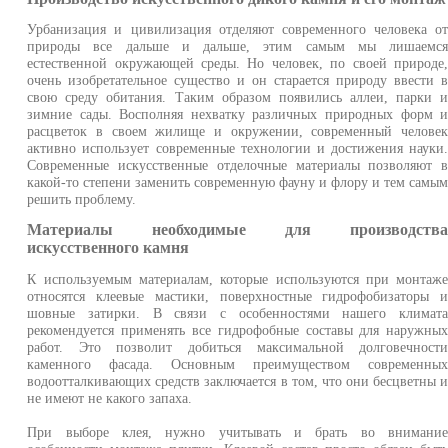
Урбанизация и цивилизация отделяют современного человека о
природы все дальше и дальше, этим самым мы лишаемс
естественной окружающей среды. Но человек, по своей природе
очень изобретательное существо и он старается природу ввести 
свою среду обитания. Таким образом появились аллеи, парки 
зимние сады. Восполняя нехватку различных природных форм 
расцветок в своем жилище и окружении, современный челове
активно использует современные технологии и достижения науки
Современные искусственные отделочные материалы позволяют 
какой-то степени заменить современную фауну и флору и тем самы
решить проблему.
Материалы необходимые для производств
искусственного камня
К используемым материалам, которые используются при монтаж
относятся клеевые мастики, поверхностные гидрофобизаторы 
шовные затирки. В связи с особенностями нашего климат
рекомендуется применять все гидрофобные составы для наружны
работ. Это позволит добиться максимальной долговечност
каменного фасада. Основным преимуществом современны
водоотталкивающих средств заключается в том, что они бесцветны 
не имеют не какого запаха.
При выборе клея, нужно учитывать и брать во внимани