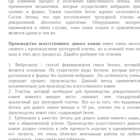
где ключевой процесс в получении качественного бетона, эт
применении механизмов, которые осуществляют вибрацию пр
заливке в формы. Таким способом бетон хорошо уплотняется
Состав бетона, что при изготовлении тротуарной плитки 
декоративной, абсолютно идентичен. Оборудование, которо
применяется в обеих случаях, тоже очень похоже и практическ
является одним и тем же.
Производство искусственного дикого камня
имеет очень мног
схожего с производством тротуарной плитки, но и отличий тоже н
мало в этих двух процессах. Давайте разберем эти отличия:
1. Вибролитье – способ формирования смеси бетона, которы
является основным. Но существуют виды бетонов, которые могу
разливаться в формы без наличия вибрации. Эта особенность очен
упрощает процесс производства. Данный метод применяетс
исключительно для производства искусственного камня.
2. Участок, который необходим для производства декоративног
камня намного меньше места занимает, чем стандартны
аналоговый цех тротуарной плитки. Все из-за того, что выдержк
бетона для дикого камня меньше в 10 раз, потому что в основ
производства лежит гипс содержащий бетон.
3. Требования к качеству бетона для дикого камня намного выше
чем к обыкновенной плитке. Производство искусственного диког
камня должно сочетать в себе прочность изделия и одновременн
его легкость, это очень облегчит монтажные работы на любу
поверхность, даже самую неустойчивую.