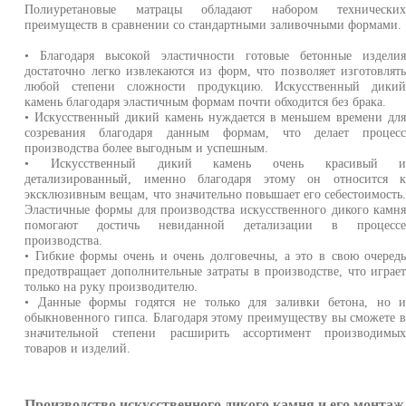
Полиуретановые матрацы обладают набором технически
преимуществ в сравнении со стандартными заливочными формами.
• Благодаря высокой эластичности готовые бетонные издели
достаточно легко извлекаются из форм, что позволяет изготовлят
любой степени сложности продукцию. Искусственный дики
камень благодаря эластичным формам почти обходится без брака.
• Искусственный дикий камень нуждается в меньшем времени дл
созревания благодаря данным формам, что делает процес
производства более выгодным и успешным.
• Искусственный дикий камень очень красивый 
детализированный, именно благодаря этому он относится 
эксклюзивным вещам, что значительно повышает его себестоимость
Эластичные формы для производства искусственного дикого камн
помогают достичь невиданной детализации в процесс
производства.
• Гибкие формы очень и очень долговечны, а это в свою очеред
предотвращает дополнительные затраты в производстве, что играе
только на руку производителю.
• Данные формы годятся не только для заливки бетона, но 
обыкновенного гипса. Благодаря этому преимуществу вы сможете 
значительной степени расширить ассортимент производимы
товаров и изделий.
Производство искусственного дикого камня и его монтаж