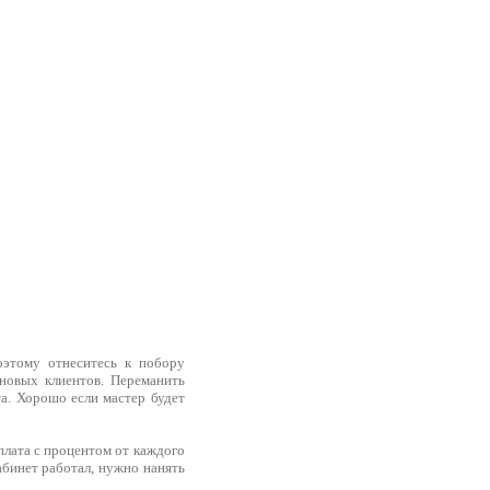
оэтому отнеситесь к побору
 новых клиентов. Переманить
а. Хорошо если мастер будет
плата с процентом от каждого
бинет работал, нужно нанять