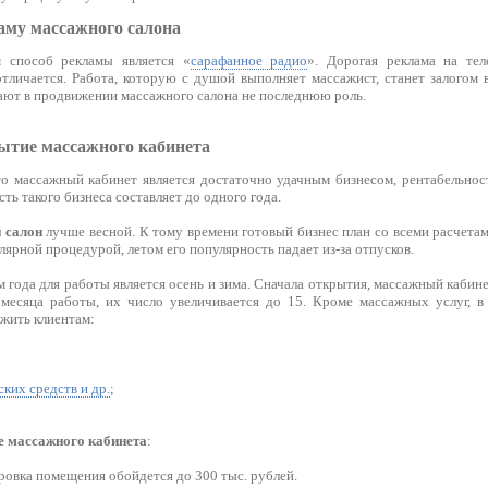
аму массажного салона
 способ рекламы является «
сарафанное радио
». Дорогая реклама на те
тличается. Работа, которую с душой выполняет массажист, станет залогом 
ают в продвижении массажного салона не последнюю роль.
ытие массажного кабинета
то массажный кабинет является достаточно удачным бизнесом, рентабельност
ть такого бизнеса составляет до одного года.
 салон
лучше весной. К тому времени готовый бизнес план со всеми расчета
лярной процедурой, летом его популярность падает из-за отпусков.
года для работы является осень и зима. Сначала открытия, массажный кабине
 месяца работы, их число увеличивается до 15. Кроме массажных услуг, 
жить клиентам:
ких средств и др.
;
е массажного кабинета
:
ровка помещения обойдется до 300 тыс. рублей.