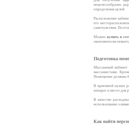
нецелесообразно дер
определения целей.
Расположение кабинет
его месторасположен
самочувствия. Поэтом
Можно
купить и го
экономически невыг
Подготовка пом
Массажный кабинет 
массажистами. Кром
Помещение должны бы
В приемной нужно ра
аппарат и место для
В качестве расходны
использование оливк
Как найти персо