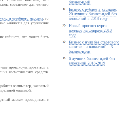
бизнес-идей
лона составляет для четкого
Бизнес с рублем в кармане:
20 лучших бизнес-идей без
ь
услуги лечебного массажа
, то
вложений в 2018 году
жные кабинеты для улучшения
Новый прогноз курса
доллара на февраль 2018
года
ние кабинета, что может быть
Бизнес с нуля без стартового
капитала и вложений – 3
бизнес-идеи
6 лучших бизнес-идей без
вложений 2018-2019
чше проконсультироваться с
ния косметических средств.
добится компьютер, кассовый
тиральной машиной.
артный массаж проводиться с