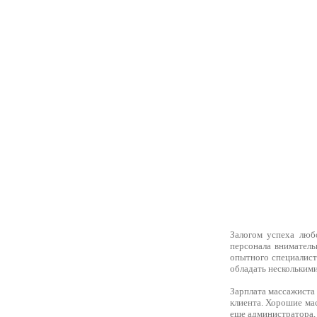
Залогом успеха люб
персонала вниматель
опытного специалист
обладать нескольким
Зарплата массажиста 
клиента. Хорошие ма
еще администратора,