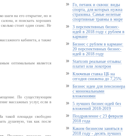
Го, петанк и сквош: виды
спорта, для которых нужна
страховка. Самые нелепые
о шаги на его открытие, но и
спортивные травмы в мире
 салона, и поискать хороших
сколько стоит один сеанс. Не
3 перспективных бизнес-
идей в 2018 году с рублем в
кармане
массажного кабинета, а также
Бизнес с рублем в кармане:
20 перспективных бизнес-
идей в 2018 году
Startcom реальные отзывы:
амым оптимальным является
платит или лохотрон
Ключевая ставка ЦБ на
сегодня снижена до 7,25%
Бизнес идеи для пенсионера
с минимальными
вложениями
омещение. По существующим
ение массажных услуг, если в
5 лучших бизнес-идей без
вложений 2018-2019
Поздравление с 23 февраля
 На такой площади свободно
2018 года
ать душевую, так как после
Каким бизнесом заняться в
2018 году - десять лучших
ет
. Практика показала, что