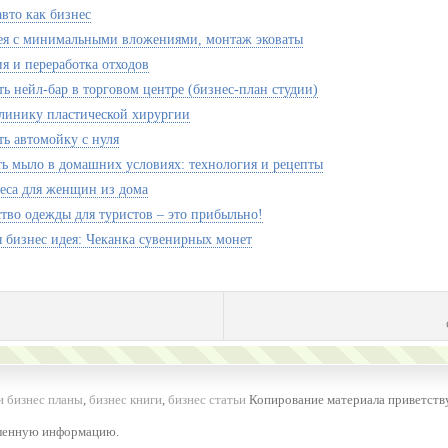
авто как бизнес
ея с минимальными вложениями, монтаж эковаты
я и переработка отходов
ть нейл-бар в торговом центре (бизнес-план студии)
линику пластической хирургии
ть автомойку с нуля
ть мыло в домашних условиях: технология и рецепты
еса для женщин из дома
тво одежды для туристов – это прибыльно!
 бизнес идея: Чеканка сувенирных монет
и бизнес планы
,
бизнес книги
,
бизнес статьи
Копирование материала приветству
вленную информацию.