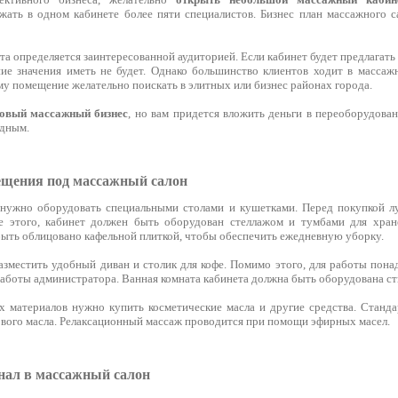
жать в одном кабинете более пяти специалистов. Бизнес план массажного са
а определяется заинтересованной аудиторией. Если кабинет будет предлагат
ие значения иметь не будет. Однако большинство клиентов ходит в масса
у помещение желательно поискать в элитных или бизнес районах города.
товый массажный бизнес
, но вам придется вложить деньги в переоборудова
одным.
ещения под массажный салон
нужно оборудовать специальными столами и кушетками. Перед покупкой лу
е этого, кабинет должен быть оборудован стеллажом и тумбами для хране
ть облицовано кафельной плиткой, чтобы обеспечить ежедневную уборку.
зместить удобный диван и столик для кофе. Помимо этого, для работы пона
 работы администратора. Ванная комната кабинета должна быть оборудована с
х материалов нужно купить косметические масла и другие средства. Станд
ового масла. Релаксационный массаж проводится при помощи эфирных масел.
нал в массажный салон