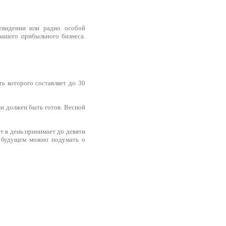
левидении или радио особой
вашего прибыльного бизнеса.
ь которого составляет до 30
ми должен быть готов. Весной
т в день принимает до девяти
в будущем можно подумать о