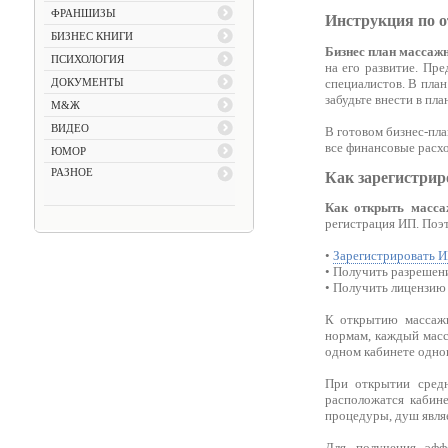
ФРАНШИЗЫ
Инструкция по 
БИЗНЕС КНИГИ
Бизнес план массаж
ПСИХОЛОГИЯ
на его развитие. Пр
специалистов. В план
ДОКУМЕНТЫ
забудьте внести в пл
М&Ж
ВИДЕО
В готовом бизнес-пла
все финансовые расх
ЮМОР
РАЗНОЕ
Как зарегистрир
Как открыть масса
регистрация ИП. Поэт
•
Зарегистрировать 
• Получить разрешен
• Получить лицензию
К открытию массажн
нормам, каждый масс
одном кабинете однов
При открытии средн
расположатся кабин
процедуры, душ явля
Для получения эфф