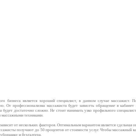
ого бизнеса является хороший специалист, в данном случае массажист. П
но. От профессионализма массажиста будет зависеть обращение в кабинет
а будет достаточно сложно. Не стоит нанимать узко профильного специалист
и массажными техниками.
зависит от нескольких факторов. Оптимальным вариантом является сдельная о
ссажисты получают до 50 процентов от стоимости услуг. Чтобы массажный ка
 уборщику и бухгалтера.