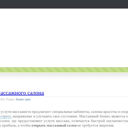
массажного салона
4425, Раздел:
Бизнес идеи
 услуги массажиста предлагают специальные кабинеты, салоны красоты и спо
 стресс
, напряжение и улучшить свое состояние. Массажный бизнес является 
к салон, где предоставляют услуги массажа, отличается быстрой окупаемост
 прибыль, а чтобы
открыть массажный салон
не требуется лицензия.