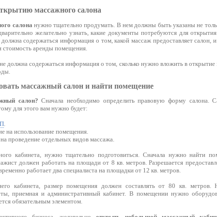
открытию массажного салона
ного салона
нужно тщательно продумать. В нем должны быть указаны не тольк
едварительно желательно узнать, какие документы потребуются для открытия
 должна содержаться информация о том, какой массаж предоставляет салон, и 
ан стоимость аренды помещения.
не должна содержаться информация о том, сколько нужно вложить в открытие 
оды.
овать массажный салон и найти помещение
жный салон?
Сначала необходимо определить правовую форму салона. С
ому для этого вам нужно будет:
ИП
.
ие на использование помещения.
 на проведение отдельных видов массажа.
ого кабинета, нужно тщательно подготовиться. Сначала нужно найти п
ажист должен работать на площади от 8 кв. метров. Разрешается предоставл
ременно работает два специалиста на площадки от 12 кв. метров.
его кабинета, размер помещения должен составлять от 80 кв. метров.
еты, приемная и административный кабинет. В помещении нужно оборудов
ется обязательным элементом.
ективного бизнеса, желательно
открыть небольшой массажный кабин