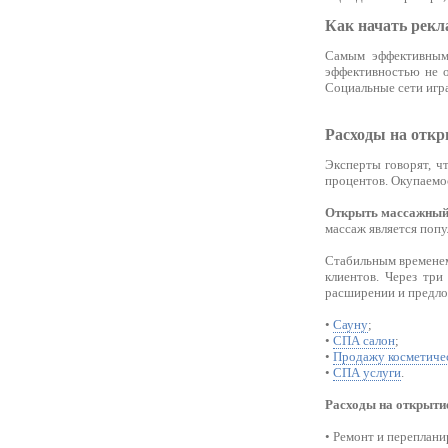
Как начать рекл
Самым эффективным
эффективностью не о
Социальные сети игр
Расходы на откр
Эксперты говорят, ч
процентов. Окупаемос
Открыть массажный
массаж является попу
Стабильным временем 
клиентов. Через три
расширении и предло
•
Сауну
;
•
СПА салон
;
•
Продажу косметичес
•
СПА услуги
.
Расходы на открыти
• Ремонт и переплани