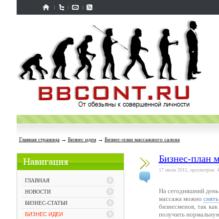
Главная страница
→
Бизнес идеи
→
Бизнес-план массажного салона
Бизнес-план 
17 июля 2015, просмотров: 
ГЛАВНАЯ
На сегодняшний день
НОВОСТИ
массажа можно
снять
БИЗНЕС-СТАТЬИ
бизнесменов, так ка
получить нормальную
БИЗНЕС ИДЕИ