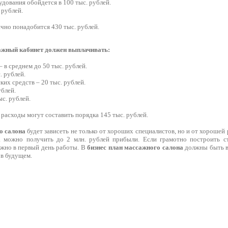
дования обойдется в 100 тыс. рублей.
 рублей.
чно понадобится 430 тыс. рублей.
жный кабинет должен выплачивать:
 в среднем до 50 тыс. рублей.
. рублей.
ких средств – 20 тыс. рублей.
ублей.
ыс. рублей.
расходы могут составить порядка 145 тыс. рублей.
о салона
будет зависеть не только от хороших специалистов, но и от хорошей 
а можно получить до 2 млн. рублей прибыли. Если грамотно построить ст
жно в первый день работы. В
бизнес план массажного салона
должны быть в
 в будущем.