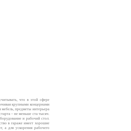
учитывать, что в этой сфере
канчивая крупными концернами
я мебель, предметы интерьера
старта – не меньше ста тысяч.
борудование и рабочий стол.
дство в гараже имеет хорошие
т, а для ускорения рабочего