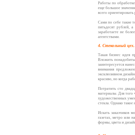
Работы по обработке
еще большое значени
всего ориентировать 
Сами по себе такие т
пятьдесят рублей, а
заработаете не боле
агентствами.
4. Стекольный цех.
Такая бизнес идея п
Вложить понадобитьс
заинтересуется нанес
внимания предложени
эксклюзивном дизайн
красиво, но когда раб
Потратить сто двадц
материалы. Для того 
художественных ум
стекла. Однако такое
Искать заказчиков м
газетах, метро или 
формы, цвета и дизай