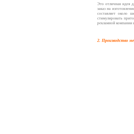
Это отличная идея д
заказ на изготовлени
составляет около ш
стимулировать прито
рекламной компании и
2. Производство м