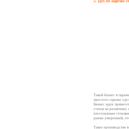
5. Цех по нарезке с
Такой бизнес в гараже
простого гаража сде
Бизнес идея принесе
стекла на различных з
изготовление стеклян
рынке умеренный, чт
Такое производство в