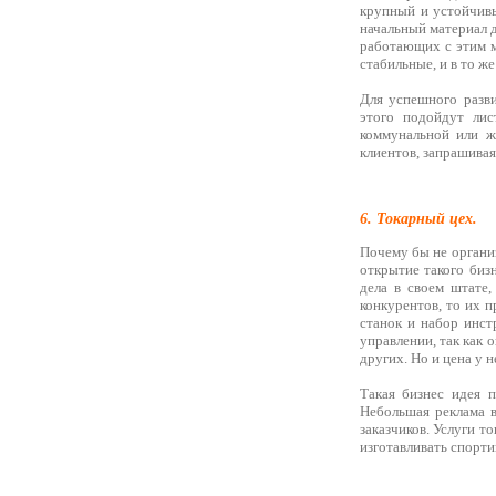
крупный и устойчивы
начальный материал д
работающих с этим м
стабильные, и в то ж
Для успешного разви
этого подойдут лис
коммунальной или ж
клиентов, запрашива
6. Токарный цех.
Почему бы не организ
открытие такого биз
дела в своем штате,
конкурентов, то их п
станок и набор инст
управлении, так как 
других. Но и цена у н
Такая бизнес идея п
Небольшая реклама в
заказчиков. Услуги т
изготавливать спорти