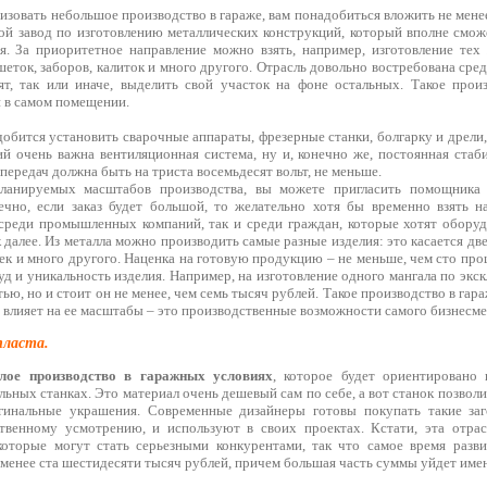
изовать небольшое производство в гараже, вам понадобиться вложить не менее
ой завод по изготовлению металлических конструкций, который вполне смож
. За приоритетное направление можно взять, например, изготовление тех
еток, заборов, калиток и много другого. Отрасль довольно востребована сре
ят, так или иначе, выделить свой участок на фоне остальных. Такое прои
 в самом помещении.
обится установить сварочные аппараты, фрезерные станки, болгарку и дрели,
ий очень важна вентиляционная система, ну и, конечно же, постоянная стаб
 передач должна быть на триста восемьдесят вольт, не меньше.
ланируемых масштабов производства, вы можете пригласить помощника 
ечно, если заказ будет большой, то желательно хотя бы временно взять н
среди промышленных компаний, так и среди граждан, которые хотят оборуд
к далее. Из металла можно производить самые разные изделия: это касается дв
еек и много другого. Наценка на готовую продукцию – не меньше, чем сто про
уд и уникальность изделия. Например, на изготовление одного мангала по экс
ью, но и стоит он не менее, чем семь тысяч рублей. Такое производство в га
о влияет на ее масштабы – это производственные возможности самого бизнесме
пласта.
лое производство в гаражных условиях
, которое будет ориентировано 
льных станках. Это материал очень дешевый сам по себе, а вот станок позвол
гинальные украшения. Современные дизайнеры готовы покупать такие заг
твенному усмотрению, и используют в своих проектах. Кстати, эта отрас
оторые могут стать серьезными конкурентами, так что самое время разви
менее ста шестидесяти тысяч рублей, причем большая часть суммы уйдет име