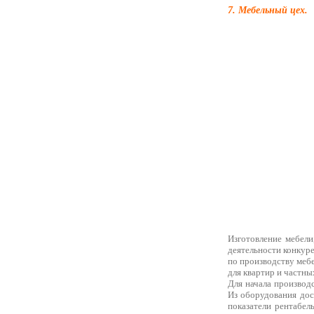
7. Мебельный цех.
Изготовление мебели
деятельности конкуре
по производству меб
для квартир и частны
Для начала производ
Из оборудования дос
показатели рентабел