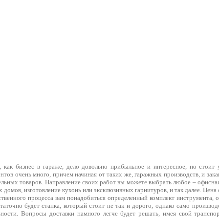
, как бизнес в гараже, дело довольно прибыльное и интересное, но стоит 
нтов очень много, причем начиная от таких же, гаражных производств, и за
ельных товаров. Направление своих работ вы можете выбрать любое – офисна
х домов, изготовление кухонь или эксклюзивных гарнитуров, и так далее. Цена 
ственного процесса вам понадобиться определенный комплект инструмента, о
таточно будет станка, который стоит не так и дорого, однако само произво
ьности. Вопросы доставки намного легче будет решать, имея свой транспор