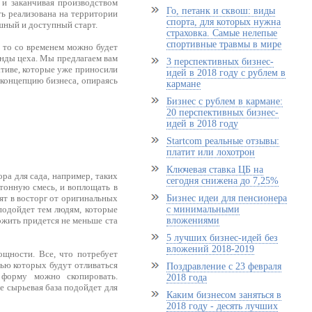
 и заканчивая производством
Го, петанк и сквош: виды
ь реализована на территории
спорта, для которых нужна
ешный и доступный старт.
страховка. Самые нелепые
спортивные травмы в мире
 то со временем можно будет
енды цеха. Мы предлагаем вам
3 перспективных бизнес-
ативе, которые уже приносили
идей в 2018 году с рублем в
концепцию бизнеса, опираясь
кармане
Бизнес с рублем в кармане:
20 перспективных бизнес-
идей в 2018 году
Startcom реальные отзывы:
платит или лохотрон
Ключевая ставка ЦБ на
ора для сада, например, таких
сегодня снижена до 7,25%
етонную смесь, и воплощать в
ят в восторг от оригинальных
Бизнес идеи для пенсионера
подойдет тем людям, которые
с минимальными
ожить придется не меньше ста
вложениями
5 лучших бизнес-идей без
вложений 2018-2019
ощности. Все, что потребует
щью которых будут отливаться
Поздравление с 23 февраля
 форму можно скопировать.
2018 года
же сырьевая база подойдет для
Каким бизнесом заняться в
2018 году - десять лучших