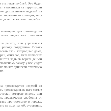
 ста тысяч рублей. Это будет
ет уместиться на территории
 же декоративные изделий из
ди современных граждан, ведь
зводство в гараже потребует
 во-вторых, для производства
ильная подача электрического
на работу, или управляться
а работу сотрудника. Искать
овать свои загородные дома,
ерей, мангалов, металлических
центов, ведь вы берете деньги
клюзивному заказу у вас уйдет
раже может принести отличную
на.
на производство изделий из
ить производить из него самые
отовки, которые впредь они
ль практически свободна от
вать производство в гараже.
нно на покупку оборудования.