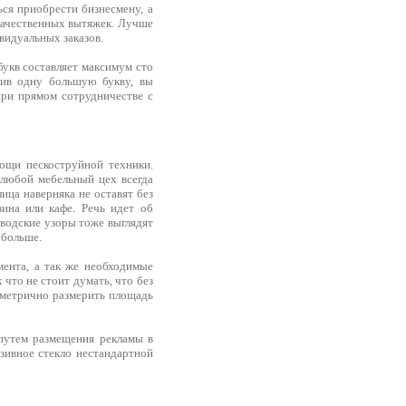
ся приобрести бизнесмену, а
 качественных вытяжек. Лучше
видуальных заказов.
букв составляет максимум сто
овив одну большую букву, вы
при прямом сотрудничестве с
мощи пескоструйной техники.
, любой мебельный цех всегда
ица наверняка не оставят без
ина или кафе. Речь идет об
аводские узоры тоже выглядят
 больше.
мента, а так же необходимые
 что не стоит думать, что без
мметрично размерить площадь
 путем размещения рекламы в
юзивное стекло нестандартной