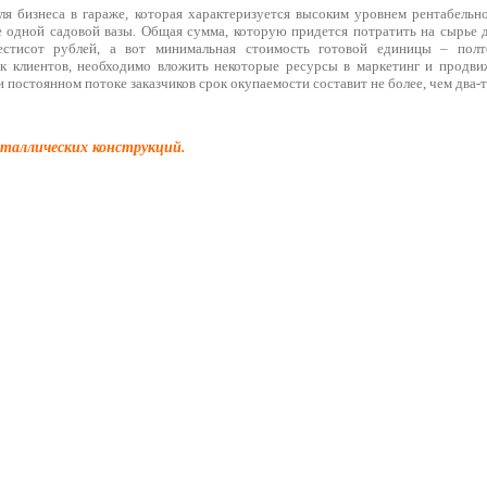
ля бизнеса в гараже, которая характеризуется высоким уровнем рентабельн
е одной садовой вазы. Общая сумма, которую придется потратить на сырье д
естисот рублей, а вот минимальная стоимость готовой единицы – пол
к клиентов, необходимо вложить некоторые ресурсы в маркетинг и продви
 постоянном потоке заказчиков срок окупаемости составит не более, чем два-т
еталлических конструкций.