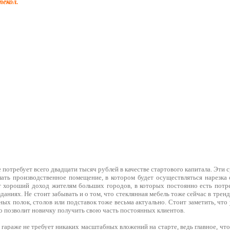
текол.
 потребует всего двадцати тысяч рублей в качестве стартового капитала. Эти с
лать производственное помещение, в котором будет осуществляться нарезка
т хороший доход жителям больших городов, в которых постоянно есть потре
даниях. Не стоит забывать и о том, что стеклянная мебель тоже сейчас в тренде,
ных полок, столов или подставок тоже весьма актуально. Стоит заметить, что
о позволит новичку получить свою часть постоянных клиентов.
 гараже не требует никаких масштабных вложений на старте, ведь главное, что