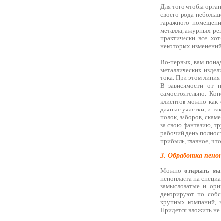
Для того чтобы орган
своего рода небольш
гаражного помещения
металла, ажурных реш
практически все хот
некоторых изменений
Во-первых, вам понад
металлических издел
тока. При этом линия
В зависимости от п
самостоятельно. Кон
клиентов можно как 
дачные участки, и та
полок, заборов, скам
за свою фантазию, тр
рабочий день полност
прибыль, главное, чт
3. Обработка пено
Можно
открыть ма
пенопласта на специа
замысловатые и ори
декорируют по собс
крупных компаний, к
Придется вложить не 