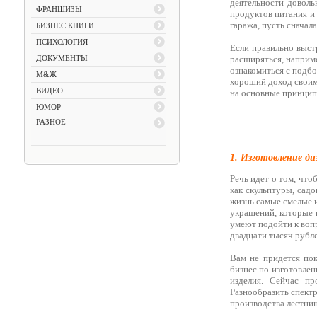
деятельности доволь
ФРАНШИЗЫ
продуктов питания и
гаража, пусть сначал
БИЗНЕС КНИГИ
ПСИХОЛОГИЯ
Если правильно выст
ДОКУМЕНТЫ
расширяться, наприм
ознакомиться с подбо
М&Ж
хороший доход своим
ВИДЕО
на основные принципы
ЮМОР
РАЗНОЕ
1. Изготовление ди
Речь идет о том, что
как скульптуры, сад
жизнь самые смелые и
украшений, которые 
умеют подойти к вопр
двадцати тысяч рубле
Вам не придется пок
бизнес по изготовлен
изделия. Сейчас п
Разнообразить спектр
производства лестниц