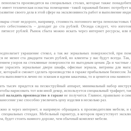
 пенопласта производятся на специальных столах, которые также понадобить
е имеет техническая оснастка помещения - такой гаражный бизнес потребует
развитие своего дела в этой сфере на эксклюзивность работ и выполнение инди
овары стоят недорого, например, стоимость погонного метра пенопластовых 
 его себестоимость – доходит до ста рублей. Отсюда следует, что изгот
е пятисот рублей. Рынок сбыта можно искать через интернет ресурсы, или 
редполагает украшение стекол, а так же зеркальных поверхностей, при по
я не менее ста двадцати тысяч рублей, но клиенты у вас будут всегда. Так
ением узоров на стеклянные поверхности по выгодным ценам. Да и частные л
е украсить зеркальные двери шкафа, офисные зеркала, витрины для магаз
е, который и сможет сделать производство в гараже прибыльным бизнесом. З
ота выполняется лично по эскизам и идеям заказчика, то и ценится она намного
ать тысяч придется на пескоструйный аппарат, минимальный набор инстру
чтобы нарисовать тот или иной декор, используется специальный трафарет, так
ений
наладить производство в гараже
не получится. Главное, правильно и си
 нанесение уже способно увеличить цену изделия в несколько раз.
ожно и через интернет, и напрямую обращаясь к производителям мебели, и
на специальных стендах. Мебельный гарнитур, в котором присутствует экскл
на, будет стоить намного дороже, чем обычный комплект мебели.