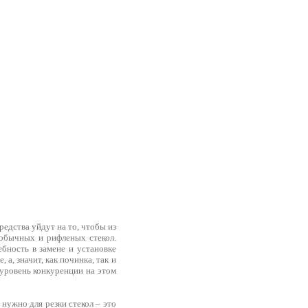
редства уйдут на то, чтобы из
 обычных и рифленых стекол.
бность в замене и установке
 а, значит, как починка, так и
 уровень конкуренции на этом
 нужно для резки стекол – это