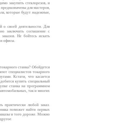
имо закупить стеклорезов, и
 предназначены для мастеров,
ла, которые будут надежные,
 о своей деятельности. Для
ьно заключить соглашение с
заказов. Не бойтесь искать
 и офисы.
 токарного станка? Обойдется
меют специалистов токарного
угами. Кстати, что касается
надобится купить специальный
купке станка на программном
 автомобильных, так и многих
ть практически любой заказ.
ерняка поможет найти первых
е заказы и того дороже. Можно
другое.