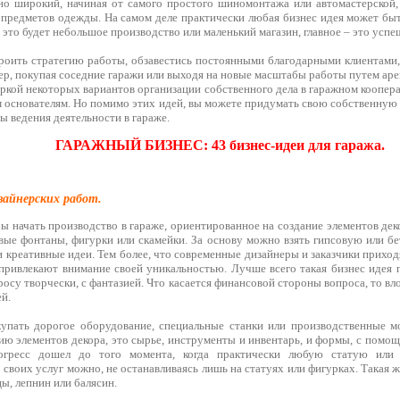
но широкий, начиная от самого простого шиномонтажа или автомастерской,
 предметов одежды. На самом деле практически любая бизнес идея может быт
а это будет небольшое производство или маленький магазин, главное – это усп
роить стратегию работы, обзавестись постоянными благодарными клиентами,
ер, покупая соседние гаражи или выходя на новые масштабы работы путем ар
ркой некоторых вариантов организации собственного дела в гаражном коопер
 основателям. Но помимо этих идей, вы можете придумать свою собственную 
 ведения деятельности в гараже.
ГАРАЖНЫЙ БИЗНЕС: 43 бизнес-идеи для гаража.
зайнерских работ.
бы начать производство в гараже, ориентированное на создание элементов дек
овые фонтаны, фигурки или скамейки. За основу можно взять гипсовую или б
 креативные идеи. Тем более, что современные дизайнеры и заказчики приход
привлекают внимание своей уникальностью. Лучше всего такая бизнес идея 
осу творчески, с фантазией. Что касается финансовой стороны вопроса, то вл
й.
упать дорогое оборудование, специальные станки или производственные м
ию элементов декора, это сырье, инструменты и инвентарь, и формы, с помо
рогресс дошел до того момента, когда практически любую статую или
 своих услуг можно, не останавливаясь лишь на статуях или фигурках. Такая 
ы, лепнин или балясин.