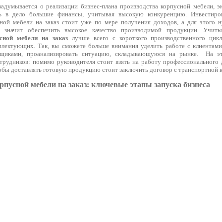
 задумывается о реализации бизнес-плана производства корпусной мебели, 
ь в дело большие финансы, учитывая высокую конкуренцию. Инвестиро
ной мебели на заказ стоит уже по мере получения доходов, а для этого 
а значит обеспечить высокое качество производимой продукции. Учиты
сной мебели на заказ
лучше всего с короткого производственного цикл
лектующих. Так, вы сможете больше внимания уделить работе с клиентами
щиками, проанализировать ситуацию, складывающуюся на рынке. На эт
трудников: помимо руководителя стоит взять на работу профессионального д
обы доставлять готовую продукцию стоит заключить договор с транспортной 
рпусной мебели на заказ: ключевые этапы запуска бизнеса