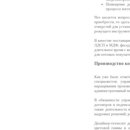
Помещение до
процессе изго
Что касается вопрос
приобрести, то здес
отверстий для устан
режущего инструмент
В качестве поставщи
ЛДСП и МДФ, фасады
длительное время с 
для оптовых покупате
Производство ко
Как уже было отмеч
специалистов: упра
наращивания произво
административный пе
В обязанности упра
договоров и подписа
также деятельность 
кадровых решений; р
Дизайнер-технолог д
цветовой гаммы и о