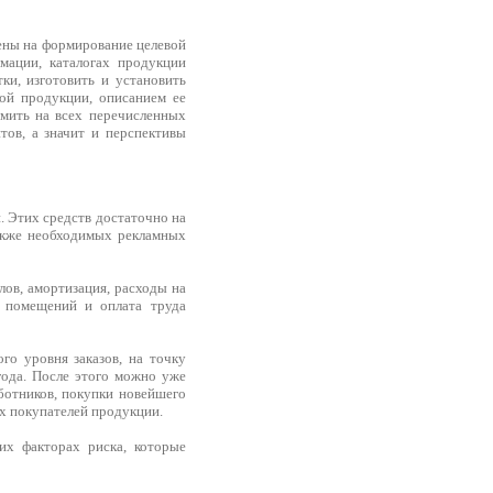
ны на формирование целевой
мации, каталогах продукции
ки, изготовить и установить
ой продукции, описанием ее
мить на всех перечисленных
тов, а значит и перспективы
. Этих средств достаточно на
также необходимых рекламных
ов, амортизация, расходы на
а помещений и оплата труда
го уровня заказов, на точку
года. После этого можно уже
ботников, покупки новейшего
х покупателей продукции.
их факторах риска, которые