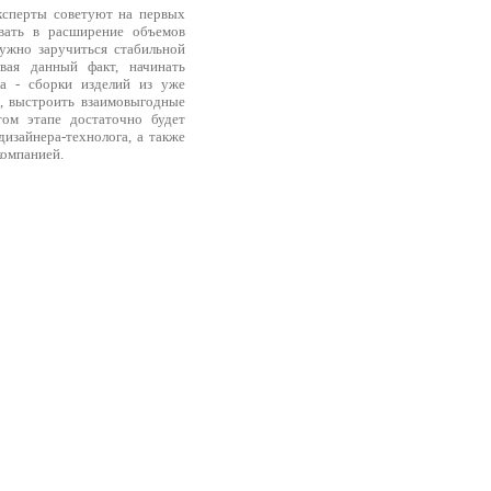
эксперты советуют на первых
вать в расширение объемов
нужно заручиться стабильной
вая данный факт, начинать
а - сборки изделий из уже
, выстроить взаимовыгодные
ом этапе достаточно будет
изайнера-технолога, а также
компанией.