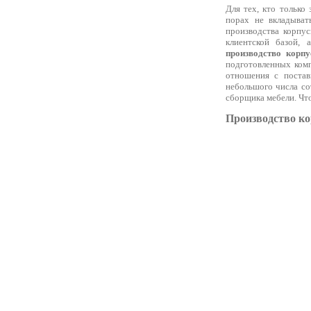
Для тех, кто только
порах не вкладыват
производства корпус
клиентской базой, 
производство корпу
подготовленных комп
отношения с постав
небольшого числа со
сборщика мебели. Чт
Производство ко