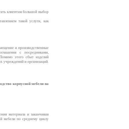
гать клиентам большой выбор
авлением такой услуги, как
мещение и производственные
оглашения с посредниками,
 Помимо этого сбыт изделий
ых учреждений и организаций.
одство корпусной мебели на
ения материала и заканчивая
ой мебели по среднему циклу