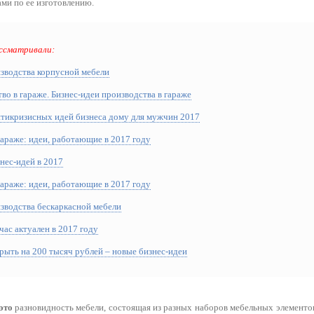
ми по ее изготовлению.
ссматривали:
изводства корпусной мебели
о в гараже. Бизнес-идеи производства в гараже
нтикризисных идей бизнеса дому для мужчин 2017
араже: идеи, работающие в 2017 году
нес-идей в 2017
араже: идеи, работающие в 2017 году
изводства бескаркасной мебели
час актуален в 2017 году
рыть на 200 тысяч рублей – новые бизнес-идеи
это
разновидность мебели, состоящая из разных наборов мебельных элементо