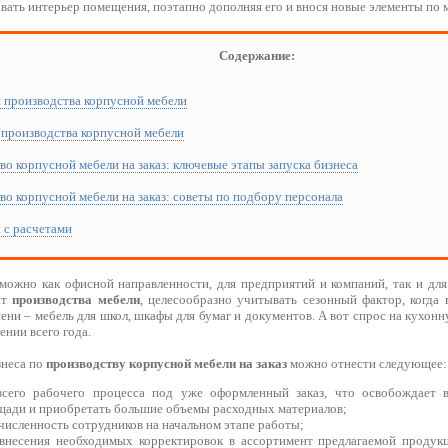
вать интерьер помещения, поэтапно дополняя его и внося новые элементы по 
Содержание:
н производства корпусной мебели
 производства корпусной мебели
во корпусной мебели на заказ: ключевые этапы запуска бизнеса
во корпусной мебели на заказ: советы по подбору персонала
н с расчетами
можно как офисной направленности, для предприятий и компаний, так и для
нт
производства мебели
, целесообразно учитывать сезонный фактор, когда 
осени – мебель для школ, шкафы для бумаг и документов. А вот спрос на кухо
ении всего года.
знеса по
производству корпусной мебели на заказ
можно отнести следующее:
всего рабочего процесса под уже оформленный заказ, что освобождает 
щади и приобретать большие объемы расходных материалов;
исленность сотрудников на начальном этапе работы;
внесения необходимых корректировок в ассортимент предлагаемой проду