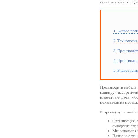
самостоятельно созда
1. Бизнес-пла
2. Технология
3. Производст
4. Производст
5. Бизнес-пла
Производить мебель 
планируя ассортиме
изделия для дачи, к 
показатели на протяж
К преимуществам би
Организация 
складские пло
Минимальная ч
Возможность 