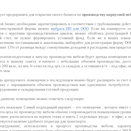
дует предпринять для открытия своего бизнеса по
производству корпусной меб
ой бизнес необходимо зарегистрировать в соответствии с требованиями дейс
ионно-правовой формы можно
выбрать ИП или ООО
. Если вы планируете 
ов с коротким производственным циклом, можно обойтись регистрацией 
й счет, не нужно формировать уставный фонд. Если же в ваших планах
рьезными поставщиками и заказчиками, выбирайте для регистрации форму ООО
ежит 15% от разницы между совокупными доходами и расходами, вам придется
апом подготовки к запуску производства мебели будет аренда помещения по
есь к нашему совету и начнете с небольших объемов производства, доста
00 кв.м., из них ¾ отвести под цех со складом, а оставшиеся ¼ - под офис
 зала.
дь арендуемого помещения в последующем можно будет расширить за счет 
льку с наращиванием объемов производствам вам однозначно потребуется 
рудования и складирования готовой продукции.
к данному помещению можно отметить следующие:
ть нежилым. Самый подходящий вариант – это помещение , которое имеет п
ота цеха по производству мебели обычно сопровождается повышенным уровн
жно располагаться на первом этаже и иметь 2 отдельных входа – в офис, а т
твуется наличие удобного подъезда для транспорта.
борудование, используемое в процессе производства мебели, характ
ения, в помещении должно быть обеспечено трехфазное электричество в 380 В