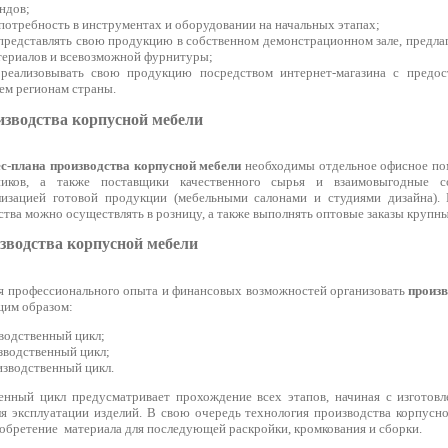
ндов;
отребность в инструментах и оборудовании на начальных этапах;
редставлять свою продукцию в собственном демонстрационном зале, предла
териалов и всевозможной фурнитуры;
реализовывать свою продукцию посредством интернет-магазина с предост
сем регионам страны.
изводства корпусной мебели
ес-плана производства корпусной мебели
необходимы отдельное офисное по
ников, а также поставщики качественного сырья и взаимовыгодные с
изацией готовой продукции (мебельными салонами и студиями дизайна).
тва можно осуществлять в розницу, а также выполнять оптовые заказы крупн
зводства корпусной мебели
 профессионального опыта и финансовых возможностей организовать
произв
им образом:
водственный цикл;
зводственный цикл;
зводственный цикл.
нный цикл предусматривает прохождение всех этапов, начиная с изготовл
я эксплуатации изделий. В свою очередь технология производства корпусн
обретение материала для последующей раскройки, кромкования и сборки.