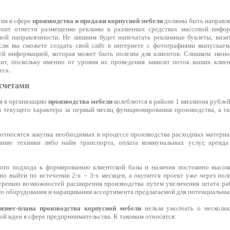
ия в сфере
производства и продажи корпусной мебели
должны быть направле
тоит отнести размещение рекламы в различных средствах массовой инфор
ной направленности. Не лишним будет напечатать рекламные буклеты, визит
сли вы сможете создать свой сайт в интернете с фотографиями выпускаем
й информацией, которая может быть полезна для клиентов. Слишком эконо
ит, поскольку именно от уровня их проведения зависит поток ваших клиен
еса.
асчетами
я в организацию
производства мебели
колеблются в районе 1 миллиона рублей
в текущего характера за первый месяц функционирования производства, а 
относятся закупка необходимых в процессе производства расходных материал
ание техники либо найм транспорта, оплата коммунальных услуг, аренд
ого подхода к формированию клиентской базы и наличия постоянно высоко
о выйти по истечении 2-х – 3-х месяцев, а окупится проект уже через пол
трению возможностей расширения производства путем увеличения штата ра
о оборудования и наращивания ассортимента предлагаемой для потенциальны
изнес-плана производства корпусной мебели
нельзя умолчать о нескольк
й идеи в сфере предпринимательства. К таковым относятся: