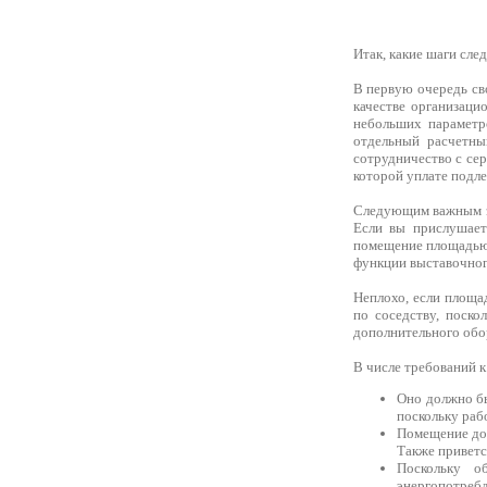
Итак, какие шаги сле
В первую очередь св
качестве организац
небольших параметр
отдельный расчетны
сотрудничество с се
которой уплате подл
Следующим важным эт
Если вы прислушает
помещение площадью 2
функции выставочного
Неплохо, если площа
по соседству, поско
дополнительного обо
В числе требований 
Оно должно бы
поскольку раб
Помещение дол
Также приветс
Поскольку о
энергопотребл