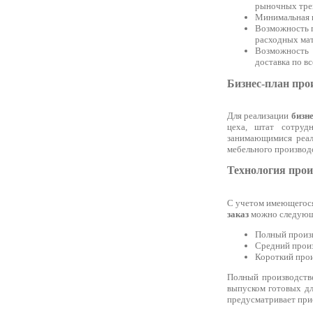
рыночных тре
Минимальная п
Возможность п
расходных ма
Возможность 
доставка по в
Бизнес-план про
Для реализации
бизн
цеха, штат сотруд
занимающимися реал
мебельного производс
Технология прои
С учетом имеющегося
заказ
можно следующ
Полный произ
Средний прои
Короткий прои
Полный производстве
выпуском готовых дл
предусматривает при