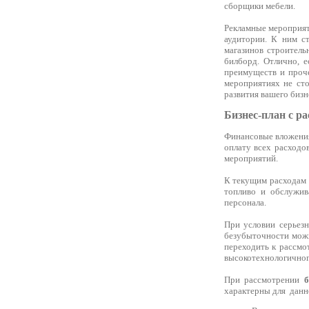
сборщики мебели.
Рекламные мероприят
аудитории. К ним с
магазинов строитель
билборд. Отлично, е
преимуществ и проче
мероприятиях не сто
развития вашего бизн
Бизнес-план с р
Финансовые вложени
оплату всех расходо
мероприятий.
К текущим расходам 
топливо и обслужив
персонала.
При условии серьезн
безубыточности можн
переходить к рассмо
высокотехнологичног
При рассмотрении
б
характерны для данно