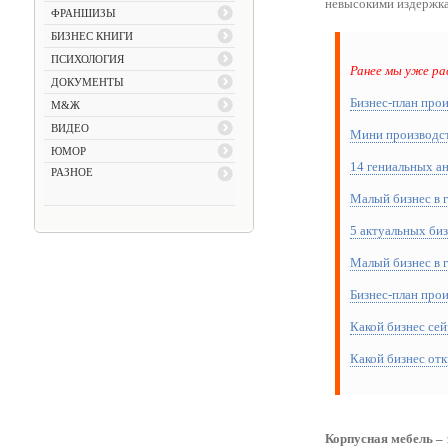
невысокими издержка
ФРАНШИЗЫ
БИЗНЕС КНИГИ
ПСИХОЛОГИЯ
Ранее мы уже ра
ДОКУМЕНТЫ
Бизнес-план про
М&Ж
ВИДЕО
Мини производств
ЮМОР
14 гениальных а
РАЗНОЕ
Малый бизнес в г
5 актуальных биз
Малый бизнес в г
Бизнес-план про
Какой бизнес сей
Какой бизнес отк
Корпусная мебель – 