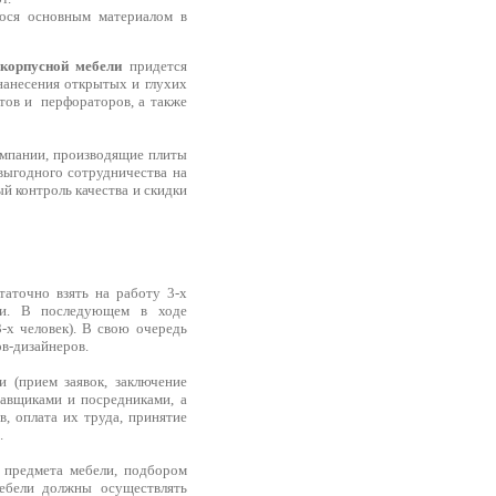
ося основным материалом в
 корпусной мебели
придется
 нанесения открытых и глухих
тов и перфораторов, а также
мпании, производящие плиты
ыгодного сотрудничества на
 контроль качества и скидки
аточно взять на работу 3-х
ели. В последующем в ходе
х человек). В свою очередь
в-дизайнеров.
 (прием заявок, заключение
тавщиками и посредниками, а
, оплата их труда, принятие
.
 предмета мебели, подбором
ебели должны осуществлять