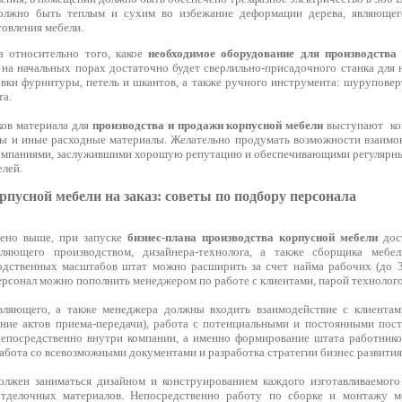
лжно быть теплым и сухим во избежание деформации дерева, являющег
товления мебели.
а относительно того, какое
необходимое оборудование для производства
ь на начальных порах достаточно будет сверлильно-присадочного станка для
овки фурнитуры, петель и шкантов, а также ручного инструмента: шуруповер
а.
ков материала для
производства и продажи корпусной мебели
выступают ко
 и иные расходные материалы. Желательно продумать возможности взаимов
компаниями, заслужившими хорошую репутацию и обеспечивающими регулярный
лей.
рпусной мебели на заказ: советы по подбору персонала
ено выше, при запуске
бизнес-плана производства корпусной мебели
дост
вляющего производством, дизайнера-технолога, а также сборщика меб
дственных масштабов штат можно расширить за счет найма рабочих (до 3-
рсонал можно пополнить менеджером по работе с клиентами, парой технолого
вляющего, а также менеджера должны входить взаимодействие с клиентами
ние актов приема-передачи), работа с потенциальными и постоянными пос
непосредственно внутри компании, а именно формирование штата работников
абота со всевозможными документами и разработка стратегии бизнес развития
олжен заниматься дизайном и конструированием каждого изготавливаемого
тделочных материалов. Непосредственно работу по сборке и монтажу м