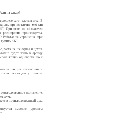
ели на заказ
?
твующего законодательства. В
открыть
производство мебели
ИП. При этом не обязателен
 расширение производства,
. Работая на упрощенке, при
 купить ККТ.
д размещение офиса и цехов.
точно будет взять в аренду
, выполняющий одновременно и
помещений, располагающихся
больше места для установки
роизводственное назначение,
ем шума.
акже в производственный цех.
еризуется высоким уровнем
т.