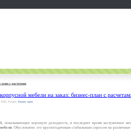
с-план с расчетами
корпусной мебели на заказ: бизнес-план с расчетам
 4283, Раздел:
Бизнес идеи
ей, показывающих хорошую доходность, в последнее время заслуженное ме
мебели
. Обусловлено это круглогодичным стабильным спросом на различные