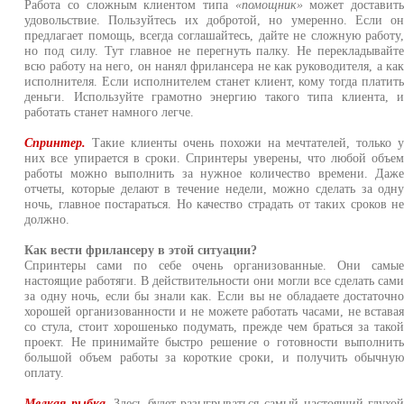
Работа со сложным клиентом типа
«помощник»
может доставит
удовольствие. Пользуйтесь их добротой, но умеренно. Если о
предлагает помощь, всегда соглашайтесь, дайте не сложную работу
но под силу. Тут главное не перегнуть палку. Не перекладывайт
всю работу на него, он нанял фрилансера не как руководителя, а ка
исполнителя. Если исполнителем станет клиент, кому тогда платит
деньги. Используйте грамотно энергию такого типа клиента, 
работать станет намного легче.
Спринтер.
Такие клиенты очень похожи на мечтателей, только 
них все упирается в сроки. Спринтеры уверены, что любой объе
работы можно выполнить за нужное количество времени. Даж
отчеты, которые делают в течение недели, можно сделать за одн
ночь, главное постараться. Но качество страдать от таких сроков н
должно.
Как вести фрилансеру в этой ситуации?
Спринтеры сами по себе очень организованные. Они самы
настоящие работяги. В действительности они могли все сделать сам
за одну ночь, если бы знали как. Если вы не обладаете достаточн
хорошей организованности и не можете работать часами, не встава
со стула, стоит хорошенько подумать, прежде чем браться за тако
проект. Не принимайте быстро решение о готовности выполнит
большой объем работы за короткие сроки, и получить обычну
оплату.
Мелкая рыбка.
Здесь будет разыгрываться самый настоящий глухо