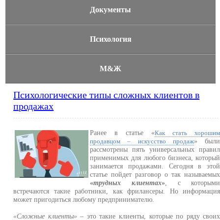
Документы
Психология
М&Ж
Психологические типы сложных клиентов в
продажах
Ранее в статье «
Как стать хороши
» был
продавцом – искусство продаж
рассмотрены пять универсальных прави
применимых для любого бизнеса, которы
занимается продажами. Сегодня в это
статье пойдет разговор о так называемы
«
трудных клиентах
»
, с которым
встречаются такие работники, как фрилансеры. Но информаци
может пригодиться любому предпринимателю.
«Сложные клиенты»
– это такие клиенты, которые по ряду свои