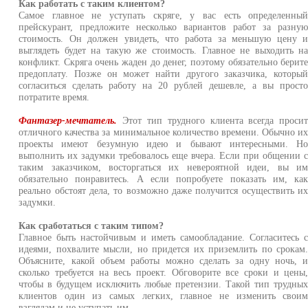
Как работать с таким клиентом?
Самое главное не уступать скряге, у вас есть определенны
прейскурант, предложите несколько вариантов работ за разну
стоимость. Он должен увидеть, что работа за меньшую цену 
выглядеть будет на такую же стоимость. Главное не выходить н
конфликт. Скряга очень жаден до денег, поэтому обязательно берит
предоплату. Позже он может найти другого заказчика, которы
согласиться сделать работу на 20 рублей дешевле, а вы прост
потратите время.
Фантазер-мечтатель.
Этот тип трудного клиента всегда проси
отличного качества за минимальное количество времени. Обычно и
проекты имеют безумную идею и бывают интересными. Н
выполнить их задумки требовалось еще вчера. Если при общении 
таким заказчиком, восторгаться их невероятной идеи, вы и
обязательно понравитесь. А если попробуете показать им, ка
реально обстоят дела, то возможно даже получится осуществить и
задумки.
Как сработаться с таким типом?
Главное быть настойчивым и иметь самообладание. Согласитесь 
идеями, похвалите мысли, но придется их приземлить по срокам
Объясните, какой объем работы можно сделать за одну ночь, 
сколько требуется на весь проект. Обговорите все сроки и цены
чтобы в будущем исключить любые претензии. Такой тип трудны
клиентов один из самых легких, главное не изменить свои
взглядам и не уступать им.