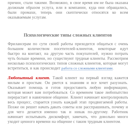
причин, стали такими. Возможно, в свое время им не была оказан
должным образом услуга, или в компании, куда они обращались
были промахи, теперь они скептически относятся ко все
оказываемым услугам.
Психологические типы сложных клиентов
Фрилансерам по сути своей работы приходится общаться с очен
большим количеством посетителей-клиентов, некоторые иду
быстро на контакт, на другую часть покупателей, нужно потрат
чуть больше времени, но существуют трудные клиенты. Рассмотри
несколько психологических типов сложных клиентов, которые могу
встретиться, и как происходит
.
работа со сложными клиентами
Любопытный клиент.
Такой клиент на первый взгляд кажетс
милым и простым. Он рвется к знаниям и все хочет разузнать
Оказывает помощь и готов предоставить любую информацию
которая может вам потребоваться. Со временем такое любопытств
перерастает в навязчивое общение. Клиент начинает контролироват
весь процесс, старается узнать каждый этап продвигаемой работы
Позже он решит начать давать советы или расспрашивать, почему 
для чего делается именно так и никак по-другому. Работни
начинает испытывать дискомфорт, замечать, что довольно мног
уходит ценного времени на общение с таким трудным клиентом.