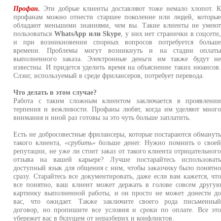
Профан.
Эти добрые клиенты доставляют тоже немало хлопот. 
профанам можно отнести старшее поколение или людей, которы
обладают меньшими знаниями, чем вы. Такие клиенты не умею
пользоваться
WhatsApp или Skype
, у них нет странички в соцсети
и при возникновении спорных вопросов потребуется больш
времени. Проблемы могут возникнуть и на стадии оплат
выполненного заказа. Электронные деньги им также будут н
известны. И придется уделить время на объяснение таких нюансов
Слэнг, используемый в среде фрилансеров, потребует перевода.
Что делать в этом случае?
Работа с таким сложным клиентом заключается в проявлени
терпения и вежливости. Профаны любят, когда им уделяют мног
внимания и иной раз готовы за это чуть больше заплатить.
Есть не добросовестные фрилансеры, которые постараются обманут
такого клиента,
«срубить»
больше денег. Нужно помнить о свое
репутации, не уже ли стоит заказ от такого клиента отрицательног
отзыва на вашей карьере? Лучше постарайтесь использоват
доступный язык для общения с ним, чтобы заказчику было понятн
сразу. Старайтесь все документировать, даже если вам кажется, чт
все понятно, ваш клиент может держать в голове совсем другу
картинку выполненной работы, и он просто не может донести д
вас, что ожидает. Также заключите своего рода письменны
договор, но пропишите все условия и сроки по оплате. Все эт
убережет вас в будущем от неразберих и конфликтов.