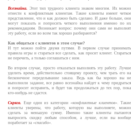
Всезнайка.
Этот тип трудного клиента знаком многим. Их можн
отнести к конфликтным клиентам. Такие клиенты имеют четко
представление, что и как должно быть сделано. И даже больше, он
могут показать и попросить четкого выполнения именно по и
рекомендациям. Возникает вопрос: почему они сами не выполня
эту работу, если во всем так хорошо разбираются?
Как общаться с клиентов в этом случае?
И тут можно пойти двумя путями. В первом случае принимат
правила игры и стараться все сделать, как просит клиент. Старатьс
не перечить, а только соглашаться с ним.
Во втором случае, просто отказаться выполнять эту работу. Лучш
уделить время, действительно стоящему проекту, чем трать его н
бесконечное переделывание заказа. Ведь как бы хорошо вы н
выполнили задание, все равно всезнайка найдет к чему придратьс
и попросит исправить, и будет так продолжаться до тех пор, пок
кто-нибудь не сдастся.
Скряга.
Еще один из категории
«конфликтные клиентов»
. Таки
клиенты уверены, что работу, которую вы выполняете, можн
сделать за меньшую сумму. Именно такие клиенты пытаютс
выпросить скидку любым способом, а лучше, если вы вообщ
поработает за
«спасибо»
.