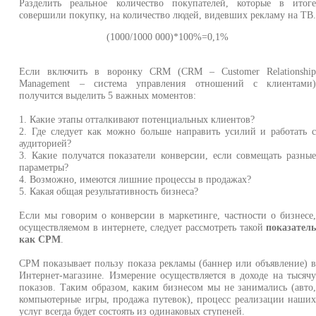
Разделить реальное количество покупателей, которые в итог
совершили покупку, на количество людей, видевших рекламу на ТВ
(1000/1000 000)*100%=0,1%
Если включить в воронку CRM (CRM – Customer Relationshi
Management – система управления отношений с клиентами
получится выделить 5 важных моментов:
1. Какие этапы отталкивают потенциальных клиентов?
2. Где следует как можно больше направить усилий и работать 
аудиторией?
3. Какие получатся показатели конверсии, если совмещать разны
параметры?
4. Возможно, имеются лишние процессы в продажах?
5. Какая общая результативность бизнеса?
Если мы говорим о конверсии в маркетинге, частности о бизнесе
осуществляемом в интернете, следует рассмотреть такой
показател
как СРМ
.
СРМ показывает пользу показа рекламы (баннер или объявление) 
Интернет-магазине. Измерение осуществляется в доходе на тысяч
показов. Таким образом, каким бизнесом мы не занимались (авто
компьютерные игры, продажа путевок), процесс реализации наши
услуг всегда будет состоять из одинаковых ступеней.