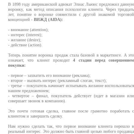
В 1898 году американский адвокат Элиас Льюис предложил данну
воронку, как метод описания психологии клиента. Через тридцат
лет, понятие о воронке совместили с другой знакомой торгово
концепцией -
ВИЖД (AIDA):
- внимание (attention);
- интерес (interest);
- желание (desire);
- действие (action).
Теперь понятие воронка продаж стала базовой в маркетинге. А эт
означает, что клиент проходит
4 стадии перед совершение
покупки:
- первое – захватить его внимание (реклама);
- второе – вызвать интерес (рекламный слоган, текст);
- третье – покупатель начинает испытывать желание воспользоватьс
нашим предложением;
- четвертое – финал, покупатель действует (идет в магазин ил
совершает звонок в компанию).
Это почти готовая сделка, главное после грамотно поработать 
клиентом и завершить сделку.
Нам нужно сделать так, что первое внимание клиента перешло 
реальный интерес. Это должно быть главной целью любого продавц