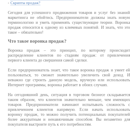
-
Скрипты продаж?
Сегодня для успешного продвижения товаров и услуг без знани
маркетинга не обойтись. Предприниматели должны знать нову
терминологию и уметь применять существующие теории. Воронк
продаж относится к одному из ключевых понятий. И знать, что эт
такое – обязательно!
Что такое воронка продаж?
Воронка продаж – это принцип, по которому происходи
распределение клиентов по стадиям продаж: от привлечени
первого клиента до свершения самой сделки.
Если предприниматель знает, что такое воронка продаж и умеет е
пользоваться, то сможет значительно увеличить свой доход. 
неважно где строить данную модель, вручную или использоват
Интернет программы, воронка работает в обоих случаях.
На сегодняшний день, ситуация в торговом бизнесе складываетс
таким образом, что клиентов значительно меньше, чем имеющи
товаров. Предприниматели начинают испытывать сложность 
привлечением клиентов напрямую. Если начать использоват
воронку продаж, то можно получить потенциальных покупателе
более аккуратным и ненавязчивым способом. Вы незаметно дл
покупателя выстроите путь к его потребностям.