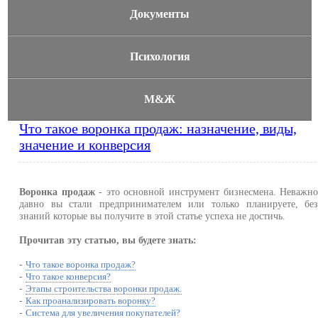
Документы
Психология
М&Ж
Что такое воронка продаж: назначение, виды,
значение и конверсия
Воронка продаж
- это основной инструмент бизнесмена. Неважн
давно вы стали предпринимателем или только планируете, бе
знаний которые вы получите в этой статье успеха не достичь.
Прочитав эту статью, вы будете знать:
-
Что такое воронка продаж?
-
Что такое конверсия?
-
Этапы строительства воронки продаж.
-
Как проанализировать воронку?
-
Система для увеличения покупателей?