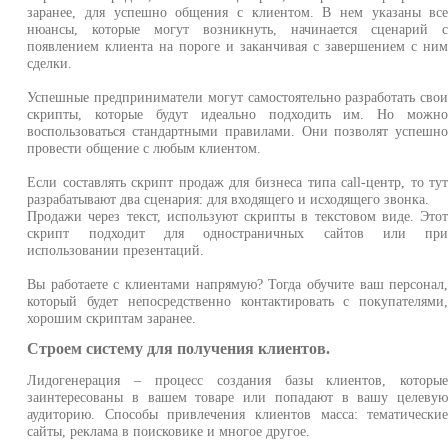
заранее, для успешно общения с клиентом. В нем указаны вс
нюансы, которые могут возникнуть, начинается сценарий 
появлением клиента на пороге и заканчивая с завершением с ни
сделки.
Успешные предприниматели могут самостоятельно разработать сво
скрипты, которые будут идеально подходить им. Но можн
воспользоваться стандартными правилами. Они позволят успешн
провести общение с любым клиентом.
Если составлять скрипт продаж для бизнеса типа call-центр, то ту
разрабатывают два сценария: для входящего и исходящего звонка.
Продажи через текст, используют скрипты в текстовом виде. Это
скрипт подходит для одностраничных сайтов или пр
использовании презентаций.
Вы работаете с клиентами напрямую? Тогда обучите ваш персонал
который будет непосредственно контактировать с покупателями
хорошим скриптам заранее.
Строем систему для получения клиентов.
Лидогенерация – процесс создания базы клиентов, которы
заинтересованы в вашем товаре или попадают в вашу целеву
аудиторию. Способы привлечения клиентов масса: тематически
сайты, реклама в поисковике и многое другое.