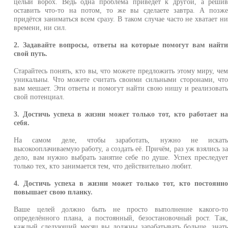
целый ворох. Ведь одна проблема приведёт к другой, а реши
оставить что-то на потом, то же вы сделаете завтра. А позж
придётся заниматься всем сразу. В таком случае часто не хватает н
времени, ни сил.
2. Задавайте вопросы, ответы на которые помогут вам найт
свой путь.
Старайтесь понять, кто вы, что можете предложить этому миру, че
уникальны. Что можете считать своими сильными сторонами, чт
вам мешает. Эти ответы и помогут найти свою нишу и реализоват
свой потенциал.
3. Достичь успеха в жизни может только тот, кто работает н
себя.
На самом деле, чтобы заработать, нужно не искат
высокооплачиваемую работу, а создать её. Причём, раз уж взялись з
дело, вам нужно выбрать занятие себе по душе. Успех преследуе
только тех, кто занимается тем, что действительно любит.
4. Достичь успеха в жизни может только тот, кто постоянн
повышает свою планку.
Ваше целей должно быть не просто выполнение какого-т
определённого плана, а постоянный, безостановочный рост. Так
каждый следующий месяц вы должны зарабатывать больше, знат