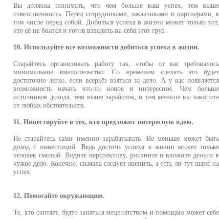
Вы должны понимать, что чем больше ваш успех, тем выш
ответственность. Перед сотрудниками, заказчиками и партнёрами, 
том числе перед собой. Добиться успеха в жизни может только тот
кто её не боится и готов взвалить на себя этот груз.
10. Используйте все возможности добиться успеха в жизни.
Старайтесь организовать работу так, чтобы от вас требовалос
минимальное вмешательство. Со временем сделать это буде
достаточно легко, если всерьёз взяться за дело. А у вас появляетс
возможность начать что-то новое и интересное. Чем больш
источников дохода, тем выше заработок, и тем меньше вы зависит
от любых обстоятельств.
11. Инвестируйте в тех, кто предложит интересную идею.
Не старайтесь сами именно зарабатывать. Не меньше может быт
доход с инвестиций. Ведь достичь успеха в жизни может тольк
человек смелый. Видите перспективу, рискните и вложите деньги 
чужое дело. Конечно, сначала следует оценить, а есть ли тут шанс н
успех.
12. Помогайте окружающим.
Те, кто считает, будто заняться меценатством и помощью может себ