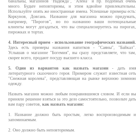
банальны, магазинов "Надежда", "Алена" и пр. подобных очен
много. Будьте неповторимы, и этим вдвойне привлекательны
Используйте опять же иностранные имена. Успешные примеры есть
Коркунов, Довгань. Название для магазина можно придумать
например, “Пирогов”, но по названию ваши потенциальны
клиенты могут догадаться, что вы специализируетесь на пирогах
пирожках и тортах.
4. Интересный прием - использование географических названий
Здесь есть примеры названия напитков - "Саяны", "Байкал"
Услышав о магазине "Богемия", вы сразу представляете, что там
скорее всего, продают посуду высшего класса.
5. Один из вариантов как назвать магазин
- дать им
литературного сказочного героя. Примером служит известная сет
"Снежная королева", представляющая на рынке верхнюю зимню
одежду.
Назвать магазин можно любым понравившимся словом. И если в
приняли решение взяться за это дело самостоятельно, позвольте дат
вам пару советов,
как назвать магазин:
1. Название должно быть простым, легко воспроизводимым 
запоминаемым.
2. Оно должно быть неповторимым.