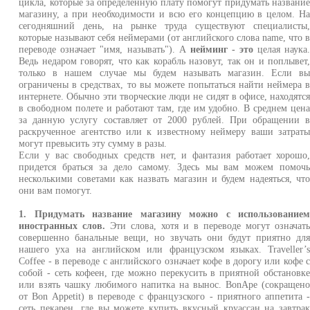
цикла, которые за определенную плату помогут придумать названи
магазину, а при необходимости и всю его концепцию в целом. Н
сегодняшний день, на рынке труда существуют специалисты
которые называют себя неймерами (от английского слова name, что 
переводе означает "имя, называть"). А
нейминг - это
целая наука
Ведь недаром говорят, что как корабль назовут, так он и поплывет
только в нашем случае мы будем называть магазин. Если в
ограничены в средствах, то вы можете попытаться найти неймера 
интернете. Обычно эти творческие люди не сидят в офисе, находятс
в свободном полете и работают там, где им удобно. В среднем цен
за данную услугу составляет от 2000 рублей. При обращении 
раскрученное агентство или к известному неймеру ваши затрат
могут превысить эту сумму в разы.
Если у вас свободных средств нет, и фантазия работает хорошо
придется браться за дело самому. Здесь мы вам можем помоч
несколькими советами как назвать магазин и будем надеяться, чт
они вам помогут.
1. Придумать название магазину можно с использование
иностранных слов.
Эти слова, хотя и в переводе могут означат
совершенно банальные вещи, но звучать они будут приятно дл
нашего уха на английском или французском языках. Traveller’
Coffee - в переводе с английского означает кофе в дорогу или кофе 
собой - сеть кофеен, где можно перекусить в приятной обстановк
или взять чашку любимого напитка на вынос. BonApe (сокращен
от Bon Appetit) в переводе с французского - приятного аппетита 
сеть пекарен, где вы можете купить вкусный круассан на завтра