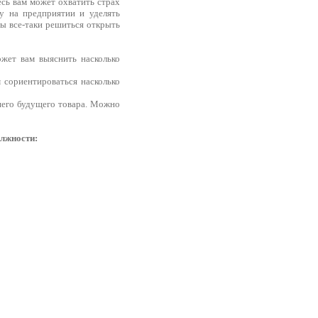
есь вам может охватить страх
у на предприятии и уделять
бы все-таки решиться открыть
ожет вам выяснить насколько
 сориентироваться насколько
ашего будущего товара. Можно
олжности: