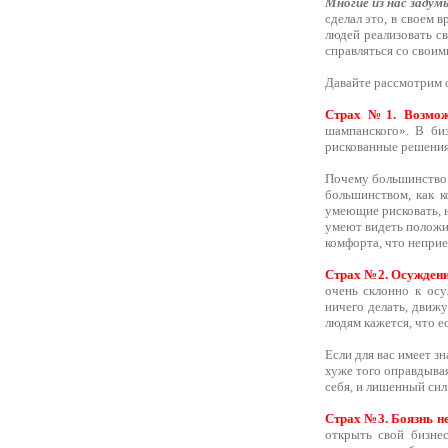
Многие из нас задум
сделал это, в своем 
людей реализовать св
справляться со своим
Давайте рассмотрим 
Страх №1. Возможн
шампанского». В би
рискованные решения
Почему большинство 
большинством, как к
умеющие рисковать, н
умеют видеть положит
комфорта, что неприе
Страх №2. Осуждени
очень склонно к ос
ничего делать, движ
людям кажется, что е
Если для вас имеет зн
хуже того оправдывая
себя, и лишенный сил
Страх №3. Боязнь не
открыть свой бизне