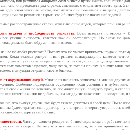
ываются, как решиться открыть свой бизнес с нуля?
Начать свой бизнес дан
время, смогли преодолеть ряд страхов, связанных с открытием своего дела. Э
ои идеи, свои заветные мечты, потому что они сковывают и не дают двигать
и страхами, то решиться открыть свой бизнес будет не посильной задачей.
самые распространенные страхи, охватывающие людей, которые приняли решен
ая неудача и необходимость рисковать.
Всем известна поговорка « Кт
знесе умение рисковать, является важной составляющей. Но риски не до
, тоже должны быть обдуманными и взвешенными.
из нас не любят рисковать? Потому что не умеют принимать неудачи, потому
онец. Когда человек рискует и выигрывает, вознаграждение кажется чем-т
е опускают руки после неудачи, а выносят из ситуации опыт, для дальнейших 
ельных моментов в провале, чаще всего, не готовы к риску. А значит такие л
млемо, в ситуации открытия своего бизнеса.
е от окружающих людей.
Многие из нас очень зависимы от мнения других 
уждению. Особенно подвержены осуждению люди успешные и публичные. 
утся в своей жизни по течению, не преминут кинуть обидную фразу, в сторо
сли они ничего в жизни не добились, значит другие тоже этого не заслужили, 
ачение, что скажут другие, вам будет тяжело двигаться к своей цели. Постоянно
сь, вы будете тратить свою драгоценную энергию, и терять уверенность в себ
 не способен открыть свой бизнес.
известности.
Часто у человека рождается бизнес-идея, когда он работает по 
с, может не каждый. Потому что нет уверенности, что вы принимаете ве