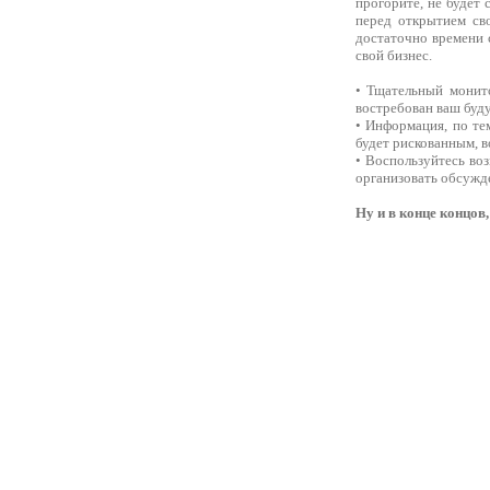
прогорите, не будет 
перед открытием сво
достаточно времени 
свой бизнес.
• Тщательный монито
востребован ваш буд
• Информация, по те
будет рискованным, в
• Воспользуйтесь во
организовать обсужде
Ну и в конце концов