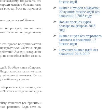
о не каждому. Но даже те, кто
бизнес-идей
ти страхи мешают большинству
Бизнес с рублем в кармане:
ся вперед. Если не научиться
20 лучших бизнес-идей без
вложений в 2018 году
ие открыть свой бизнес.
Новый прогноз курса
доллара на февраль 2018
о не рискует, тот не пьет
года
лжны быть не оправданными,
Бизнес с нуля без стартового
капитала и вложений – 3
 что провал воспринимается,
бизнес-идеи
о невероятным. Обычно люди,
6 лучших бизнес-идей без
действий. А люди, которые не
вложений 2018-2019
юди не способны выйти из зоны
людей. Вообще наше общество
Люди, которые сами не хотя
ну успешного человека. Таким
и достойны осуждения.
 оборачиваясь, на оклики, или
е. Человек потерявший веру в
найму. Решиться все бросить и
рное решение. Ведь если вы