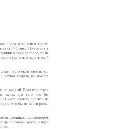
ах перед открытием своего
ыть свой бизнес. Но все знать
етенции в этом вопросе, то не
ее, им удалось открыть свой
деле, часто оказывается, что
а и изучая теорию, вы можете
еко не каждый. Если ваш страх
рые меры, для того что бы
уюся часть можно пустить на
сторов, что бы не нести риски
нство выдающихся миллионеров
ле финансового краха, и идти
знеса.