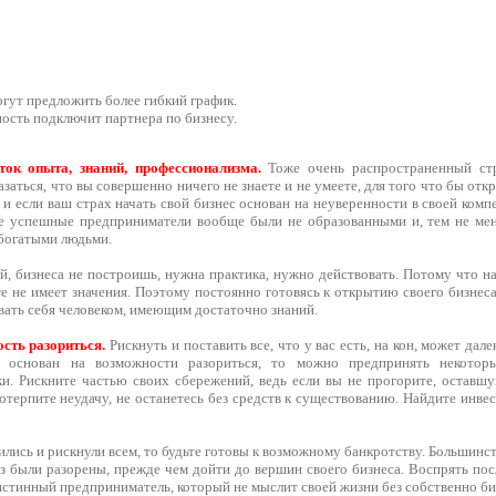
гут предложить более гибкий график.
ность подключит партнера по бизнесу.
ок опыта, знаний, профессионализма.
Тоже очень распространенный стр
заться, что вы совершенно ничего не знаете и не умеете, для того что бы откр
 и если ваш страх начать свой бизнес основан на неуверенности в своей комп
е успешные предприниматели вообще были не образованными и, тем не мен
 богатыми людьми.
й, бизнеса не построишь, нужна практика, нужно действовать. Потому что на 
те не имеет значения. Поэтому постоянно готовясь к открытию своего бизнес
вать себя человеком, имеющим достаточно знаний.
сть разориться.
Рискнуть и поставить все, что у вас есть, на кон, может дал
с, основан на возможности разориться, то можно предпринять некото
и. Рискните частью своих сбережений, ведь если вы не прогорите, оставш
потерпите неудачу, не останетесь без средств к существованию. Найдите инве
ились и рискнули всем, то будьте готовы к возможному банкротству. Больши
з были разорены, прежде чем дойти до вершин своего бизнеса. Воспрять пос
стинный предприниматель, который не мыслит своей жизни без собственно би