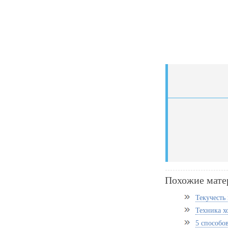
Похожие мате
Текучесть 
Техника х
5 способо