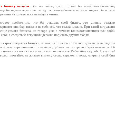
 бизнесу всецело.
Все мы знаем, для того, что бы воплотить бизнес-и
оде бы идея есть, а страх перед открытием бизнеса вас не покидает. Вы полага
 времени на другие важные вещи в жизни.
которое необходимо, что бы открыть свой бизнес, это умение делеги
ершают ошибку, взвалив на себя все, что только можно. При такой загружен
едение самого бизнеса, не говоря уже о личных взаимоотношениях или хобб
а себя, а следить за текущими делами, поручать другим людям.
ть страх открытия бизнеса
, каким бы он не был? Главное действовать, тщател
Поскольку нерешительность лишь усугубляет наши страхи. Страх начать свой 
я изменить свою жизнь и ни от кого не зависеть. Работайте над собой, улучша
волю, мечтайте, не живите в плену своих страхов и тогда, открыть свой биз