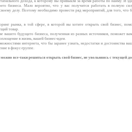
стабильного дохода, к которому вы привыкли за время работы по найму. И зд
его бизнеса. Мало вероятно, что у вас получится работать в полную сил
своему делу. Поэтому необходимо провести ряд мероприятий, для того, что 
ринг рынка, в той сфере, в которой вы хотите открыть свой бизнес, пом
ущий товар.
ме вашего будущего бизнеса, полученная из разных источников, поможет вам
оплощение в жизнь, вашей бизнес-идеи.
зможностями интернета, что бы заранее узнать, недостатки и достоинства в
ние в фокус-группе.
, можно все-таки решиться открыть свой бизнес, не увольняясь с текущей д