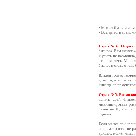
• Может быть вам смо
• Всегда есть возмож
Страх№4. Недостат
бизнеса. Вам может ка
и уметь не возможно,
отчаивайтесь. Многи
бизнес и стать очень
Владея только теорие
даже то, что вы знае
никогда не почувство
Страх №5. Возможно
начать свой бизне
минимизировать риск
развитие. Ну а если 
одному.
Если вы все-таки реш
современности, не ра
дальше, может лишь и