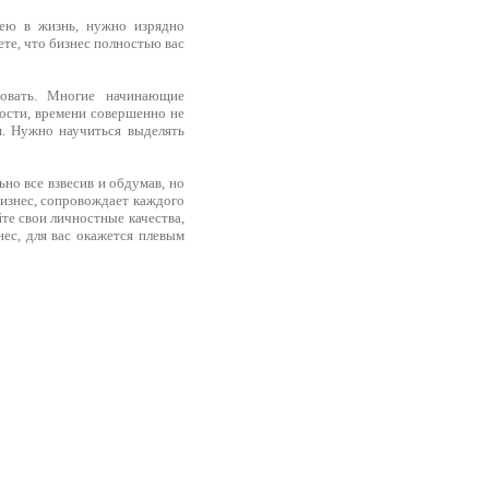
дею в жизнь, нужно изрядно
ете, что бизнес полностью вас
ровать. Многие начинающие
ности, времени совершенно не
и. Нужно научиться выделять
ьно все взвесив и обдумав, но
бизнес, сопровождает каждого
йте свои личностные качества,
нес, для вас окажется плевым