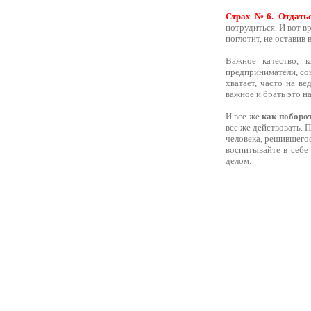
Страх №6. Отдаться
потрудиться. И вот вр
поглотит, не оставив
Важное качество, 
предприниматели, сов
хватает, часто на в
важное и брать это н
И все же
как поборо
все же действовать. 
человека, решившегос
воспитывайте в себе 
делом.