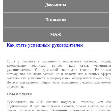
Документы
Психология
М&Ж
Как стать успешным руководителем
Когда у человека в подчинении оказывается несколько людей
закономерно возникает вопрос,
как стать успешны
руководителем
. Универсальный совет дать сложно. Не тольк
потому, что все люди разные, но и потому, что в разных сфера
деятельности успешность и подход к ней определяется по-разному
Но все-таки какие-то общие черты успешного руководителя можн
определить.
Объем власти
Руководитель на 20% сильнее подвержен стрессам, чем ег
подчиненные. И дело не только в высоком объеме власти, но и 
самом характере работы.
Хороший руководитель
публичен