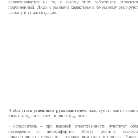
ориентироваться на то, к какому типу работников относитс
подчиненный. Люди с разными характерами по-разному реагирую
на одну и ту же ситуацию.
Чтобы
стать успешным руководителем
, надо суметь найти общи
язык с каждым из трех типов сотрудников:
• исполнитель – при высокой ответственности чувствует себ
неуверенно и дискомфортно. Могут достичь высоко
продуктивности только под руководством сильного лидера. Уходя