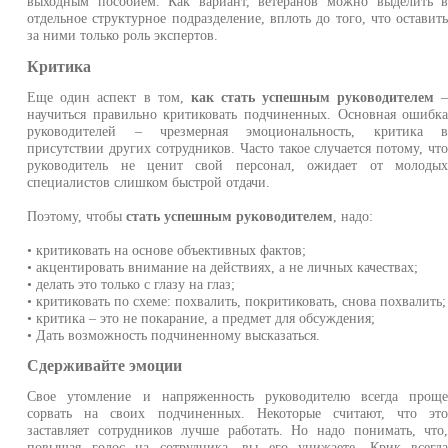
выходным пособием. Как вариант, ветеранов можно выделить 
отдельное структурное подразделение, вплоть до того, что оставит
за ними только роль экспертов.
Критика
Еще один аспект в том,
как стать успешным руководителем
научиться правильно критиковать подчиненных. Основная ошибк
руководителей – чрезмерная эмоциональность, критика 
присутствии других сотрудников. Часто такое случается потому, чт
руководитель не ценит свой персонал, ожидает от молоды
специалистов слишком быстрой отдачи.
Поэтому, чтобы
стать успешным руководителем
, надо:
• критиковать на основе объективных фактов;
• акцентировать внимание на действиях, а не личных качествах;
• делать это только с глазу на глаз;
• критиковать по схеме: похвалить, покритиковать, снова похвалить;
• критика – это не покарание, а предмет для обсуждения;
• Дать возможность подчиненному высказаться.
Сдерживайте эмоции
Свое утомление и напряженность руководителю всегда прощ
сорвать на своих подчиненных. Некоторые считают, что эт
заставляет сотрудников лучше работать. Но надо понимать, что
повышая голос на сотрудника, вы его унижаете. Крик всегд