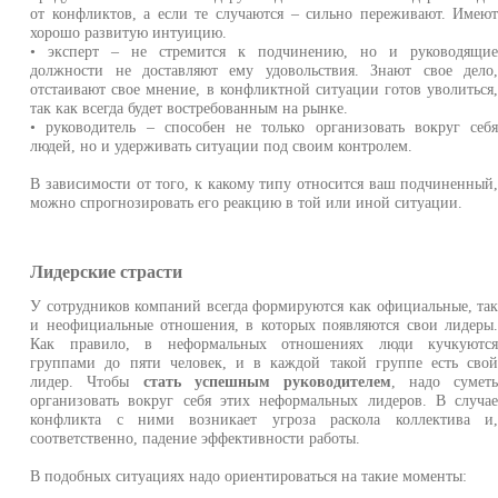
от конфликтов, а если те случаются – сильно переживают. Имею
хорошо развитую интуицию.
• эксперт – не стремится к подчинению, но и руководящи
должности не доставляют ему удовольствия. Знают свое дело
отстаивают свое мнение, в конфликтной ситуации готов уволиться
так как всегда будет востребованным на рынке.
• руководитель – способен не только организовать вокруг себ
людей, но и удерживать ситуации под своим контролем.
В зависимости от того, к какому типу относится ваш подчиненный
можно спрогнозировать его реакцию в той или иной ситуации.
Лидерские страсти
У сотрудников компаний всегда формируются как официальные, та
и неофициальные отношения, в которых появляются свои лидеры
Как правило, в неформальных отношениях люди кучкуютс
группами до пяти человек, и в каждой такой группе есть сво
лидер. Чтобы
стать успешным руководителем
, надо сумет
организовать вокруг себя этих неформальных лидеров. В случа
конфликта с ними возникает угроза раскола коллектива и
соответственно, падение эффективности работы.
В подобных ситуациях надо ориентироваться на такие моменты: