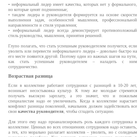
• неформальный лидер имеет качества, которых нет у формального
но которые ценят подчиненные;
• тандем лидера и руководителя формируется на основе скорост
выполнения задач, особенностей мышления, профессионально
направленности и стиля управления;
• неформальный лидер всегда демонстрирует противоположны
стиль руководства, мышления, принятия решений.
Глупо полагать, что стать успешным руководителем получится, есл
уволить или перевести неформального лидера – довольно быстро н
его месте появится другой. Поэтому один из важных шагов на пути
как стать успешным руководителем – наладить с ни
сотрудничество.
Возрастная разница
Если в коллективе работают сотрудники с разницей в 10-20 лет
возникает несостыковка культур. К тому же молодые стремятс
получать высокую зарплату, а это значит, что и пожилы
специалистам надо ее увеличивать. Когда в коллективе нарастае
конфликт разницы поколений, начальник должен задействовать вс
свои
качества руководителя
, чтобы сгладить ситуацию.
Для этого ему надо проанализировать роль каждого сотрудника 
коллективе. Ценных во всех отношениях сотрудников надо оставить
а тех, кто морально разлагает коллектив – уволить, но с солидны