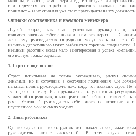
машины, телефона, компьютера и т.д. Но получая эти привилегии
они стремятся их отработать напряженно вкалывая, так ка
понимают – за их спинами уже стоят претенденты на эту должность
Ошибки собственника и наемного менеджера
Другой вопрос, как стать успешным руководителем, в
взаимоотношениях собственника и наемного персонала. Слишко
лояльному руководителю сотрудники могут сесть на шею. О
излишне депостичного могут разбежаться хорошие специалисты. 
наемный работник всегда мало заинтересован в успехе компании
его волнует только зарплата.
1. Стресс и подчинение
Стресс испытывает не только руководитель, рискуя своим
деньгами, но и сотрудник в состоянии подчинения. Он долже
пытаться понять руководителя, даже когда тот излишне строг. Но 
тут надо знать меру. Если руководитель опускается до регулярны
унижений сотрудников, о конструктивной работе не может быть 
речи. Успешный руководитель себе такого не позволит, а о
неуспешного можно смело уходить.
2. Типы работников
Однако случается, что сотрудник испытывает стресс, даже когд
руководитель вполне адекватный. В этом случае стои