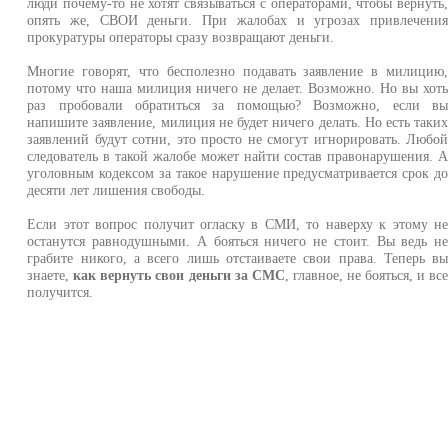
люди почему-то не хотят связываться с операторами, чтобы вернуть
опять же, СВОИ деньги. При жалобах и угрозах привлечени
прокуратуры операторы сразу возвращают деньги.
Многие говорят, что бесполезно подавать заявление в милицию
потому что наша милиция ничего не делает. Возможно. Но вы хот
раз пробовали обратиться за помощью? Возможно, если в
напишите заявление, милиция не будет ничего делать. Но есть таки
заявлений будут сотни, это просто не смогут игнорировать. Любо
следователь в такой жалобе может найти состав правонарушения. 
уголовным кодексом за такое нарушение предусматривается срок д
десяти лет лишения свободы.
Если этот вопрос получит огласку в СМИ, то наверху к этому н
останутся равнодушными. А бояться ничего не стоит. Вы ведь н
грабите никого, а всего лишь отстаиваете свои права. Теперь в
знаете,
как вернуть свои деньги за СМС
, главное, не бояться, и вс
получится.