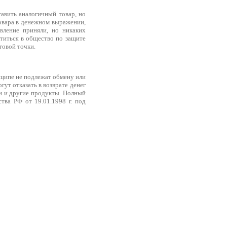
авить аналогичный товар, но
товара в денежном выражении,
явление приняли, но никаких
атиться в общество по защите
говой точки.
нципе не подлежат обмену или
гут отказать в возврате денег
ки и другие продукты. Полный
тва РФ от 19.01.1998 г. под