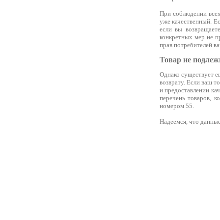
При соблюдении всех
уже качественный. Ес
если вы возвращаете
конкретных мер не п
прав потребителей ва
Товар не подлеж
Однако существует ещ
возврату. Если ваш то
и предоставлении ка
перечень товаров, к
номером 55.
Надеемся, что данны