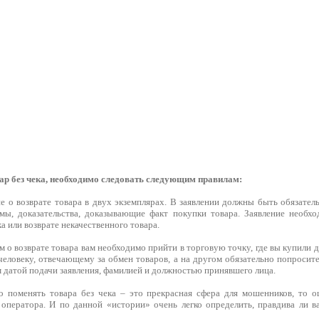
ар без чека, необходимо следовать следующим правилам:
ие о возврате товара в двух экземплярах. В заявлении должны быть обязате
мы, доказательства, доказывающие факт покупки товара. Заявление необх
ка или возврате некачественного товара.
ем о возврате товара вам необходимо прийти в торговую точку, где вы купили
человеку, отвечающему за обмен товаров, а на другом обязательно попросит
м датой подачи заявления, фамилией и должностью принявшего лица.
о поменять товара без чека – это прекрасная сфера для мошенников, то 
 оператора. И по данной «истории» очень легко определить, правдива ли 