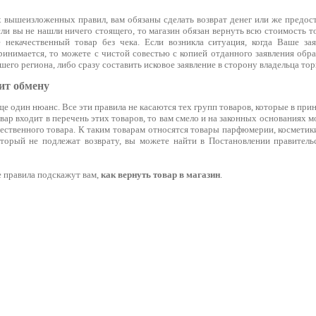
 вышеизложенных правил, вам обязаны сделать возврат денег или же предост
ли вы не нашли ничего стоящего, то магазин обязан вернуть всю стоимость 
 некачественный товар без чека. Если возникла ситуация, когда Ваше за
ринимается, то можете с чистой совестью с копией отданного заявления обр
шего региона, либо сразу составить исковое заявление в сторону владельца тор
ит обмену
е один нюанс. Все эти правила не касаются тех групп товаров, которые в при
вар входит в перечень этих товаров, то вам смело и на законных основаниях мо
чественного товара. К таким товарам относятся товары парфюмерии, космети
оторый не подлежат возврату, вы можете найти в Постановлении правительс
е правила подскажут вам,
как вернуть товар в магазин
.