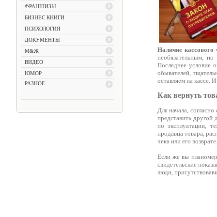
ФРАНШИЗЫ
БИЗНЕС КНИГИ
ПСИХОЛОГИЯ
ДОКУМЕНТЫ
Наличие кассового 
М&Ж
необязательным, но
ВИДЕО
Последнее условие о
обывателей, тщатель
ЮМОР
оставляем на кассе. И
РАЗНОЕ
Как вернуть това
Для начала, согласно
представить другой 
по эксплуатации, т
продавца товара, рас
чека или его возврате
Если же вы планомерн
свидетельские показа
люди, присутствовавш