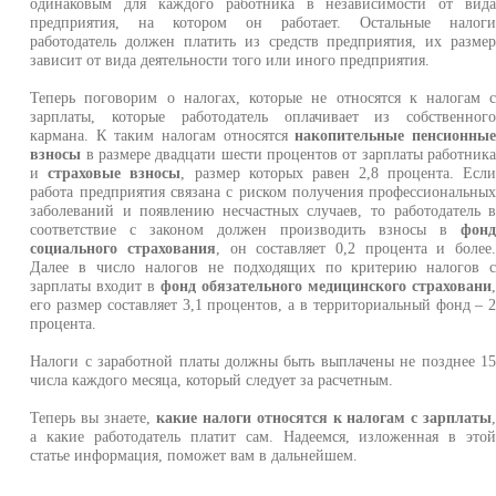
одинаковым для каждого работника в независимости от вид
предприятия, на котором он работает. Остальные налог
работодатель должен платить из средств предприятия, их разме
зависит от вида деятельности того или иного предприятия.
Теперь поговорим о налогах, которые не относятся к налогам 
зарплаты, которые работодатель оплачивает из собственног
кармана. К таким налогам относятся
накопительные пенсионны
взносы
в размере двадцати шести процентов от зарплаты работник
и
страховые взносы
, размер которых равен 2,8 процента. Есл
работа предприятия связана с риском получения профессиональны
заболеваний и появлению несчастных случаев, то работодатель 
соответствие с законом должен производить взносы в
фон
социального страхования
, он составляет 0,2 процента и более
Далее в число налогов не подходящих по критерию налогов 
зарплаты входит в
фонд обязательного медицинского страховани
его размер составляет 3,1 процентов, а в территориальный фонд – 
процента.
Налоги с заработной платы должны быть выплачены не позднее 1
числа каждого месяца, который следует за расчетным.
Теперь вы знаете,
какие налоги относятся к налогам с зарплаты
а какие работодатель платит сам. Надеемся, изложенная в это
статье информация, поможет вам в дальнейшем.