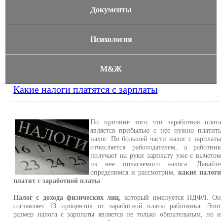
Документы
Психология
М&Ж
Какие налоги платятся с зарплаты
По причине того что заработная плат
является прибылью с нее нужно платит
налог. По большей части налог с зарплат
отчисляется работодателем, а работни
получает на руки зарплату уже с вычето
из нее полагаемого налога. Давайт
определимся и рассмотрим,
какие налог
платят с заработной платы
.
Налог с дохода физических лиц
, который именуется НДФЛ. О
составляет 13 процентов от заработной платы работника. Это
размер налога с зарплаты является не только обязательным, но 