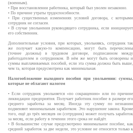
(военным).
• При восстановлении работника, который был уволен незаконно.
• По причине утраты трудоспособности.
• При существенных изменениях условий договора, с которым
сотрудник не согласен.
• В случае увольнения руководящего сотрудника, если инициируе
его собственник.
Дополнительные условия, при которых, увольняясь, сотрудник та
же получает какую-то компенсацию, могут быть перечислен
(точнее должны) в трудовом договоре, подписанном межд
работодателем и сотрудником. В нём же могут быть оговорены 
суммы выплачиваемых пособий, если эта сумма должна быть выше
чем та, которая предусмотрена как минимальная.
Налогообложение выходного пособия при увольнении: суммы
которые не облагают налогом
• Если сотрудник увольняется «по сокращению» или по причин
ликвидации предприятия. Получает работник пособие в размере ег
среднего заработка за месяц. Иногда эту сумму по незнани
подменяют минимальным заработком. Это нарушение закона. Кром
того, ещё до трёх месяцев он (сотрудник) может получать заработо
за месяц, если работу в течении этого срока не найдёт.
• В большинстве случае предусмотрено минимальное пособие, ка
средний заработок за две недели, это условие не относится только 