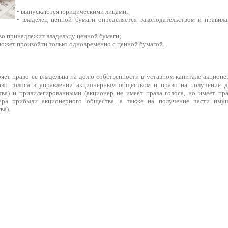
• выпускаются юридическими лицами;
• владелец ценной бумаги определяется законодательством и правил
во принадлежит владельцу ценной бумаги;
может произойти только одновременно с ценной бумагой.
ет право ее владельца на долю собственности в уставном капитале акционе
во голоса в управлении акционерным обществом и право на получение 
ва) и привилегированными (акционер не имеет права голоса, но имеет пр
ера прибыли акционерного общества, а также на получение части имущ
ва).