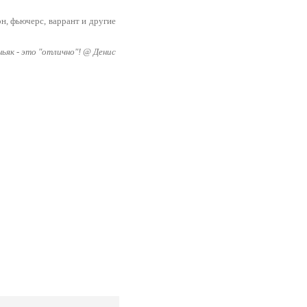
н, фьючерс, варрант и другие
ньяк - это "отлично"! @ Денис