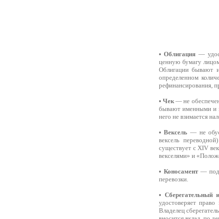
• Облигация
— удост
ценную бумагу лицом
Облигации бывают и
определенном количе
рефинансирования, пра
• Чек
— не обеспечен
бывают именными и н
него не взимается нал
• Вексель
— не обусл
вексель переводной
существует с XIV ве
векселями» и «Положе
• Коносамент
— подт
перевозки.
• Сберегательный 
удостоверяет право
Владелец сберегател
вносится вклад, по д