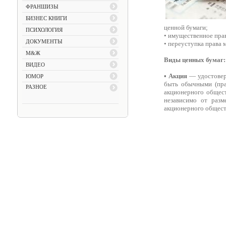
ФРАНШИЗЫ
БИЗНЕС КНИГИ
ценной бумаги;
ПСИХОЛОГИЯ
• имущественное пра
ДОКУМЕНТЫ
• переуступка права 
М&Ж
Виды ценных бумаг:
ВИДЕО
• Акция
— удостоверя
ЮМОР
быть обычными (пра
РАЗНОЕ
акционерного общест
независимо от разм
акционерного общест