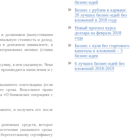
бизнес-идей
Бизнес с рублем в кармане:
20 лучших бизнес-идей без
вложений в 2018 году
Новый прогноз курса
доллара на февраль 2018
) и должником (выпустившим
года
инальную стоимость и доход.
 в денежном эквиваленте, в
Бизнес с нуля без стартового
атериальных активах (ставка
капитала и вложений – 3
бизнес-идеи
6 лучших бизнес-идей без
сумму, в нем указанную. Чеки
вложений 2018-2019
 производятся начисления и с
казанного плательщика (если
го срока. Вексельное право
а «О банковских операциях с
менте, и получить его после
 денежных средств, которое
стечении указанного срока.
сберегательному сертификату