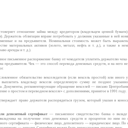
оверяет отношение займа между кредитором (владельцем ценной бумаги
). Держатель облигации вправе потребовать у должник указанные в ней ном
менные и на предъявителя. Номинальная стоимость может быть выражена
стве материальных активов (золото, металл, нефть и т. д.), а также в нем
во аренды и т. д.).
ное письменное распоряжение банку от чекодателя уплатить держателю чека 
а предъявителя. Чек — это способ перевода денежных средств, и на него не
ог.
овленное обязательство векселедателя (если вексель простой) или иного у
) выплатить владельцу векселя определенную сумму не позднее указанно
ка. Документы, регламентирующие обращение векселей — письмо Центробанк
ние о простом и переводном векселе» с дополнениями, принятое в 1991 году.
верждает право держателя распорядиться грузом, который указан в коноса
или депозитный сертификат
— письменное свидетельство банка о вкладе
 вкладчика на получение этих денежных средств и процентов по ним по и
ьного сертификата — физическое лицо, депозитного — юридическое лицо. По 
епозитному — депозит. Сертификат может быть переуступлен другому лицу.