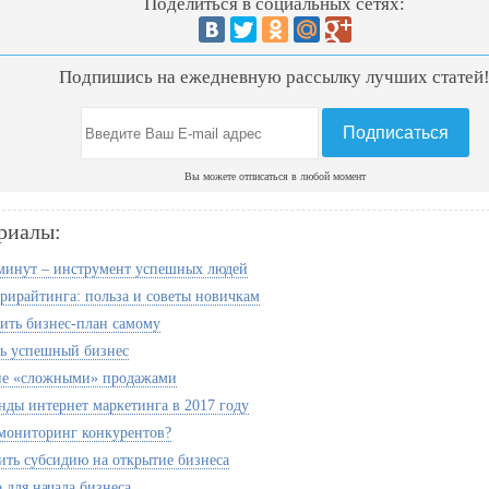
Поделиться в социальных сетях:
Подпишись на ежедневную рассылку лучших статей
Вы можете отписаться в любой момент
риалы:
минут – инструмент успешных людей
рирайтинга: польза и советы новичкам
вить бизнес-план самому
ть успешный бизнес
ие «сложными» продажами
нды интернет маркетинга в 2017 году
мониторинг конкурентов?
ить субсидию на открытие бизнеса
 для начала бизнеса