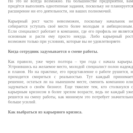
Но это не всегда возможно. На большинстве предприятий, ва
придётся выполнять однотипные задания, поскольку не планируетс
расширение ни его деятельности, ни ваших полномочий.
Карьерный рост часто невозможен, поскольку начальник н
собирается уступать своё место более молодым и амбициозным
Если специалист работает в компании, где его профиль не являетс
основным и расти ему просто некуда. Либо карьерный рос
возможен только при условиях, которые вы не удовлетворяете.
Когда сотрудник задумывается о смене работы.
Как правило, уже через полтора – три года с начала карьеры
Устроившись на желаемое место, молодой специалист полон надеж
и планов. Но на практике, его представление о работе рушится, 
приходится смириться с реальностью. Тут каждый принимае
решение, остаться ли на нынешнем месте, сменить компанию ил
задуматься о своём бизнесе. Еще тяжелее тем, кто столкнулся 
карьерным кризисом в более зрелом возрасте, ведь не каждый уж
решится на смену работы, как минимум это потребует значительн
больше усилий.
Как выбраться из карьерного кризиса.