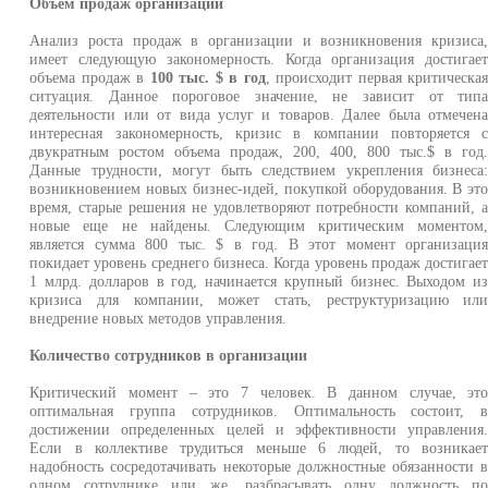
Объем продаж организации
Анализ роста продаж в организации и возникновения кризиса
имеет следующую закономерность. Когда организация достигае
объема продаж в
100 тыс. $ в год
, происходит первая критическа
ситуация. Данное пороговое значение, не зависит от тип
деятельности или от вида услуг и товаров. Далее была отмечен
интересная закономерность, кризис в компании повторяется 
двукратным ростом объема продаж, 200, 400, 800 тыс.$ в год
Данные трудности, могут быть следствием укрепления бизнеса
возникновением новых бизнес-идей, покупкой оборудования. В эт
время, старые решения не удовлетворяют потребности компаний, 
новые еще не найдены. Следующим критическим моментом
является сумма 800 тыс. $ в год. В этот момент организаци
покидает уровень среднего бизнеса. Когда уровень продаж достигае
1 млрд. долларов в год, начинается крупный бизнес. Выходом и
кризиса для компании, может стать, реструктуризацию ил
внедрение новых методов управления.
Количество сотрудников в организации
Критический момент – это 7 человек. В данном случае, эт
оптимальная группа сотрудников. Оптимальность состоит, 
достижении определенных целей и эффективности управления
Если в коллективе трудиться меньше 6 людей, то возникае
надобность сосредотачивать некоторые должностные обязанности 
одном сотруднике или же, разбрасывать одну должность п