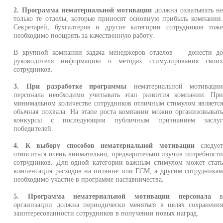
2. Программа нематериальной мотивации
должна охватывать н
только те отделы, которые приносят основную прибыль компании
Секретарей, бухгалтеров и другие категории сотрудников тож
необходимо поощрять за качественную работу.
В крупной компании задача менеджеров отделов — донести д
руководителя информацию о методах стимулирования свои
сотрудников.
3. При разработке программы
нематериальной мотиваци
персонала необходимо учитывать этап развития компании. Пр
минимальном количестве сотрудников отличным стимулом являетс
обычная похвала. На этапе роста компании можно организовыват
конкурсы с последующим публичным признанием заслу
победителей.
4. К выбору способов нематериальной мотивации
следуе
относиться очень внимательно, предварительно изучив потребност
сотрудников. Для одной категории важным стимулом может стат
компенсация расходов на питание или ГСМ, а другим сотрудника
необходимо участие в программе наставничества.
5. Программа нематериальной мотивации персонала
организации должна периодически меняться в целях сохранени
заинтересованности сотрудников в получении новых наград.