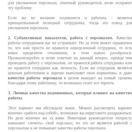
для увольнения персонала, опытный руководитель легко исправи
эту проблему.
Если же не желание подчинятся и работать - являетс
принципиальной позицией сотрудника, тогда это повод дл
увольнения персонала.
2. Субъективные показатели, работа с персоналом.
Качеств
работы сотрудников вас не устраивает. Но за этим может скрыватьс
то, что нам просто не нравится определенный сотрудник, то ест
некое предвзятое отношение, в этом важно разобраться
Проанализируйте и четко ответьте на данный вопрос, прежде че
проводить работу с персоналом, не нравится работа сотрудника ил
не нравится сотрудник как личность. Если же сотрудник являетс
ценным работником и хорошо выполняет свои нормативы, и даж
качество работы персонала
в целом выходит на новый уровен
благодаря этому работнику, то возможно стоит его терпеть.
3. Личные качества подчиненных, которые влияют на качеств
работы.
Этот вариант мы обсуждали выше. Можно рассмотреть вариан
конечно «работа над собой», возможно вы перестанете раздражаться
Но дело конечно же за вами. Некоторые руководители попрост
начинают «лечить» свой персонал, но это не является работой 
персоналом и не повышает качество работы персонала.