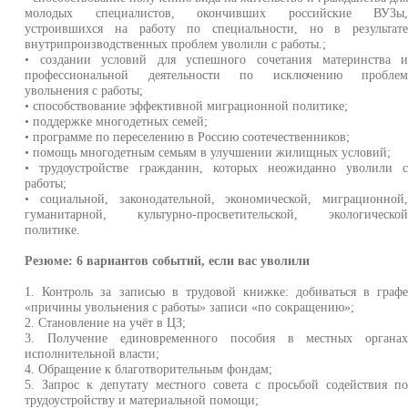
молодых специалистов, окончивших российские ВУЗы
устроившихся на работу по специальности, но в результат
внутрипроизводственных проблем уволили с работы.;
• создании условий для успешного сочетания материнства 
профессиональной деятельности по исключению пробле
увольнения с работы;
• способствование эффективной миграционной политике;
• поддержке многодетных семей;
• программе по переселению в Россию соотечественников;
• помощь многодетным семьям в улучшении жилищных условий;
• трудоустройстве гражданин, которых неожиданно уволили 
работы;
• социальной, законодательной, экономической, миграционной
гуманитарной, культурно-просветительской, экологическо
политике.
Резюме: 6 вариантов событий, если вас уволили
1. Контроль за записью в трудовой книжке: добиваться в граф
«причины увольнения с работы» записи «по сокращению»;
2. Становление на учёт в ЦЗ;
3. Получение единовременного пособия в местных органа
исполнительной власти;
4. Обращение к благотворительным фондам;
5. Запрос к депутату местного совета с просьбой содействия п
трудоустройству и материальной помощи;