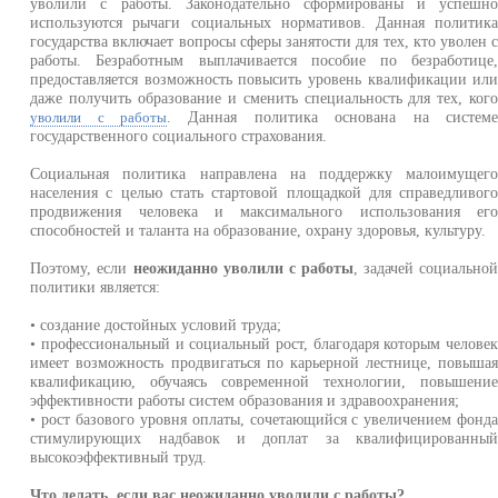
уволили с работы. Законодательно сформированы и успешн
используются рычаги социальных нормативов. Данная политик
государства включает вопросы сферы занятости для тех, кто уволен 
работы. Безработным выплачивается пособие по безработице
предоставляется возможность повысить уровень квалификации ил
даже получить образование и сменить специальность для тех, ког
. Данная политика основана на систем
уволили с работы
государственного социального страхования.
Социальная политика направлена на поддержку малоимущег
населения с целью стать стартовой площадкой для справедливог
продвижения человека и максимального использования ег
способностей и таланта на образование, охрану здоровья, культуру.
Поэтому, если
неожиданно уволили с работы
, задачей социально
политики является:
• создание достойных условий труда;
• профессиональный и социальный рост, благодаря которым челове
имеет возможность продвигаться по карьерной лестнице, повыша
квалификацию, обучаясь современной технологии, повышени
эффективности работы систем образования и здравоохранения;
• рост базового уровня оплаты, сочетающийся с увеличением фонд
стимулирующих надбавок и доплат за квалифицированны
высокоэффективный труд.
Что делать, если вас неожиданно уволили с работы?