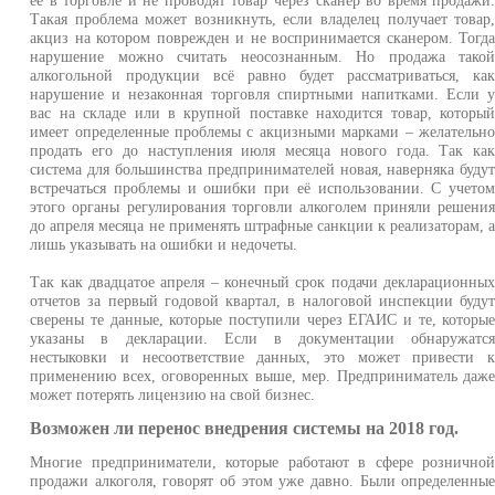
Такая проблема может возникнуть, если владелец получает товар
акциз на котором поврежден и не воспринимается сканером. Тогд
нарушение можно считать неосознанным. Но продажа тако
алкогольной продукции всё равно будет рассматриваться, ка
нарушение и незаконная торговля спиртными напитками. Если 
вас на складе или в крупной поставке находится товар, которы
имеет определенные проблемы с акцизными марками – желательн
продать его до наступления июля месяца нового года. Так ка
система для большинства предпринимателей новая, наверняка буду
встречаться проблемы и ошибки при её использовании. С учето
этого органы регулирования торговли алкоголем приняли решени
до апреля месяца не применять штрафные санкции к реализаторам, 
лишь указывать на ошибки и недочеты.
Так как двадцатое апреля – конечный срок подачи декларационны
отчетов за первый годовой квартал, в налоговой инспекции буду
сверены те данные, которые поступили через ЕГАИС и те, которы
указаны в декларации. Если в документации обнаружатс
нестыковки и несоответствие данных, это может привести 
применению всех, оговоренных выше, мер. Предприниматель даж
может потерять лицензию на свой бизнес.
Возможен ли перенос внедрения системы на 2018 год.
Многие предприниматели, которые работают в сфере рознично
продажи алкоголя, говорят об этом уже давно. Были определенны