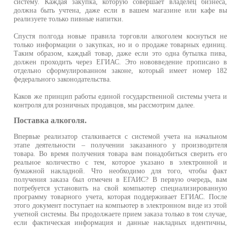
систему. Каждая закупка, которую совершает владелец бизнеса
должна быть учтена, даже если в вашем магазине или кафе в
реализуете только пивные напитки.
Спустя полгода новые правила торговли алкоголем коснуться н
только информации о закупках, но и о продаже товарных единиц
Таким образом, каждый товар, даже если это одна бутылка пива
должен проходить через ЕГИАС. Это нововведение прописано 
отдельно сформулированном законе, который имеет номер 18
федерального законодательства.
Каков же принцип работы единой государственной системы учета 
контроля для розничных продавцов, мы рассмотрим далее.
Поставка алкоголя.
Впервые реализатор сталкивается с системой учета на начально
этапе деятельности – получении заказанного у производител
товара. Во время получения товара вам понадобиться сверить ег
реальное количество с тем, которое указано в электронной 
бумажной накладной. Что необходимо для того, чтобы фак
получения заказа был отмечен в ЕГАИС? В первую очередь, ва
потребуется установить на свой компьютер специализированну
программу товарного учета, которая поддерживает ЕГИАС. Посл
этого документ поступает на компьютер в электронном виде из это
учетной системы. Вы продолжаете прием заказа только в том случае
если фактическая информация и данные накладных идентичны