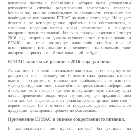
некоторые льготы и послабления, которые были установлен
руководством службы регулирования алкогольной торговли
Конечно же, они не освобождают от обязанности установить вс
необходимые компоненты ЕГИАС до конца этого года. Но в уче
берутся и те непредвиденные проблемы или обстоятельства, 
которыми предприниматели могут столкнуться в процесс
внедрения новых технологий. Конечно, продажа алкоголя с 1 январ
2016 года непременно должна осуществляться с использование
ЕГАИС, но если возникнут какие-либо ошибки при е
использовании, непонимание или недочеты – на начальном этап
внедрения строгих и серьёзных наказаний не будет.
ЕГИАС алкоголь в рознице с 2016 года для пива.
Ак как пиво признано алкогольным напитком, на его закупку тож
распространяется нововведение. С нового года продавцы, которы
имеют в ассортименте пивные или слабоалкогольные напитки
медовуху, сидр или пиво, также обязаны предоставлять информаци
о закупке этого товара в единую информационную систему. Дат
начала проведения товара через эту систему для продавцов пив
такая же, как и для остальных реализаторов спиртных напитков 
первое января. Но в отличие от продавцов другой алкогольно
продукции, фиксировать продажу не обязательно.
Применение ЕГИАС в бизнесе общественного питания.
В законодательстве нет пункта, который бы указывал н