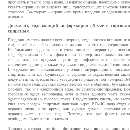
прописать в такого рода законе. В первую очередь, необходимо четк
указать ограничения возраста лиц, приобретающих алкоголь таки
способом. Во-вторых – ограничить время продажи определенным
рамками.
Документ, содержащий информацию об учете торговл
спиртным.
Предприниматель должен вести журнал, куда вносятся все данные 
том, какой товар был продан в магазине и его характеристиках
Необходимость ведения такого учета появится с первого дня новог
года. Здесь должны быть зафиксированы номер, код и наименовани
товара, дата его продажи в розницу, информация о литраже 
количестве единиц, а также код самого вида алкогольной единицы
В журнале нет необходимости уточнять информацию о поставк
спиртных напитков. Существует определенная форма ведения тако
документации, которая была утверждена приказом под номером 16
в июне этого года. Журнал может вестись как в обычном, бумажно
формате, так и в электронном виде, по усмотрению продавца. Вс
требования будут выполнены, если система единого учета такж
будет подключена к торговой точке. Следует также учесть, что вест
учет всех продаж спиртных напитков через ЕГАИС надо будет 
первого июля, в то время, как журнал должен оформляться 
первого числа нового года. Поэтому эти две формы учет
необходимо будет вести раздельно.
Заполнять журнал, где будет
фиксироваться продажа алкоголя