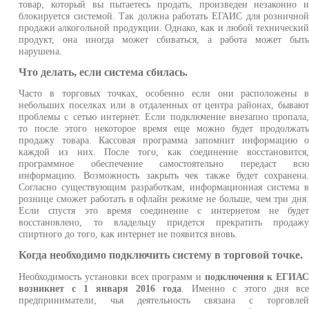
товар, который вы пытаетесь продать, произведен незаконно 
блокируется системой. Так должна работать ЕГАИС для рознично
продажи алкогольной продукции. Однако, как и любой технически
продукт, она иногда может сбиваться, а работа может быт
нарушена.
Что делать, если система сбилась.
Часто в торговых точках, особенно если они расположены 
небольших поселках или в отдаленных от центра районах, бываю
проблемы с сетью интернет. Если подключение внезапно пропала
то после этого некоторое время еще можно будет продолжат
продажу товара. Кассовая программа запомнит информацию 
каждой из них. После того, как соединение восстановится
программное обеспечение самостоятельно передаст вс
информацию. Возможность закрыть чек также будет сохранена
Согласно существующим разработкам, информационная система 
рознице сможет работать в офлайн режиме не больше, чем три дня
Если спустя это время соединение с интернетом не буде
восстановлено, то владельцу придется прекратить продаж
спиртного до того, как интернет не появится вновь.
Когда необходимо подключить систему в торговой точке.
Необходимость установки всех программ и
подключения к ЕГИА
возникнет с 1 января 2016 года
. Именно с этого дня вс
предприниматели, чья деятельность связана с торговле