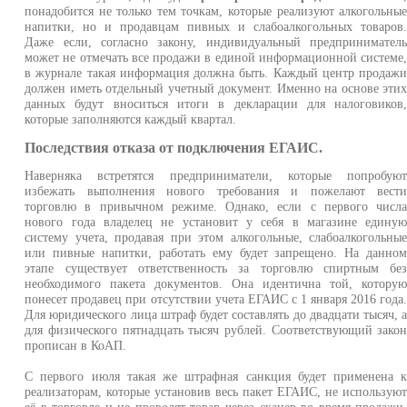
понадобится не только тем точкам, которые реализуют алкогольны
напитки, но и продавцам пивных и слабоалкогольных товаров
Даже если, согласно закону, индивидуальный предпринимател
может не отмечать все продажи в единой информационной системе
в журнале такая информация должна быть. Каждый центр продаж
должен иметь отдельный учетный документ. Именно на основе эти
данных будут вноситься итоги в декларации для налоговиков
которые заполняются каждый квартал.
Последствия отказа от подключения ЕГАИС.
Наверняка встретятся предприниматели, которые попробую
избежать выполнения нового требования и пожелают вест
торговлю в привычном режиме. Однако, если с первого числ
нового года владелец не установит у себя в магазине едину
систему учета, продавая при этом алкогольные, слабоалкогольны
или пивные напитки, работать ему будет запрещено. На данно
этапе существует ответственность за торговлю спиртным бе
необходимого пакета документов. Она идентична той, котору
понесет продавец при отсутствии учета ЕГАИС с 1 января 2016 года
Для юридического лица штраф будет составлять до двадцати тысяч, 
для физического пятнадцать тысяч рублей. Соответствующий зако
прописан в КоАП.
С первого июля такая же штрафная санкция будет применена 
реализаторам, которые установив весь пакет ЕГАИС, не использую
её в торговле и не проводят товар через сканер во время продажи