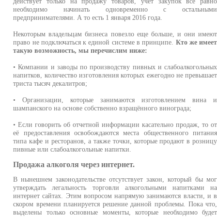
действует только на продажу товаров, учет закупок все равн
необходимо начинать одновременно с остальным
предпринимателями. А то есть 1 января 2016 года.
Некоторым владельцам бизнеса повезло еще больше, и они имею
право не подключаться к единой системе в принципе.
Кто же имее
такую возможность, мы перечислим ниже:
• Компании и заводы по производству пивных и слабоалкогольны
напитков, количество изготовления которых ежегодно не превышае
триста тысяч декалитров;
• Организации, которые занимаются изготовлением вина 
шампанского на основе собственно взращённого винограда;
• Если говорить об отчетной информации касательно продаж, то о
её предоставления освобождаются места общественного питани
типа кафе и ресторанов, а также точки, которые продают в розниц
пивные или слабоалкогольные напитки.
Продажа алкоголя через интернет.
В нынешнем законодательстве отсутствует закон, который бы мо
утверждать легальность торговли алкогольными напитками н
интернет сайтах. Этим вопросом напрямую занимаются власти, и 
скором времени планируется решение данной проблемы. Пока что
выделены только основные моменты, которые необходимо буде