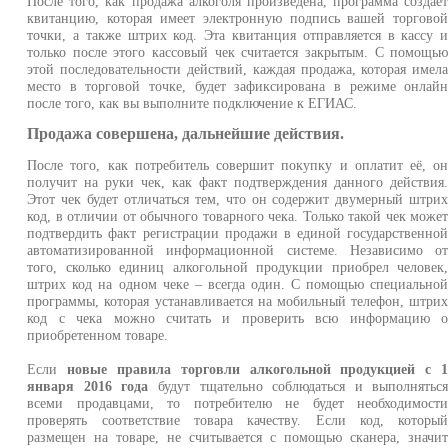
После того, как продажа алкоголя произведена, программа создае
квитанцию, которая имеет электронную подпись вашей торгово
точки, а также штрих код. Эта квитанция отправляется в кассу 
только после этого кассовый чек считается закрытым. С помощь
этой последовательности действий, каждая продажа, которая имел
место в торговой точке, будет зафиксирована в режиме онлай
после того, как вы выполните подключение к ЕГИАС.
Продажа совершена, дальнейшие действия.
После того, как потребитель совершит покупку и оплатит её, о
получит на руки чек, как факт подтверждения данного действия
Этот чек будет отличаться тем, что он содержит двумерный штри
код, в отличии от обычного товарного чека. Только такой чек може
подтвердить факт регистрации продажи в единой государственно
автоматизированной информационной системе. Независимо о
того, сколько единиц алкогольной продукции приобрел человек
штрих код на одном чеке – всегда один. С помощью специально
программы, которая устанавливается на мобильный телефон, штри
код с чека можно считать и проверить всю информацию 
приобретенном товаре.
Если
новые правила торговли алкогольной продукцией с 
января 2016 года
будут тщательно соблюдаться и выполнятьс
всеми продавцами, то потребителю не будет необходимост
проверять соответствие товара качеству. Если код, которы
размещен на товаре, не считывается с помощью сканера, значи