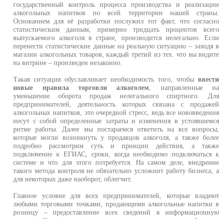
государственный контроль процесса производства и реализаци
алкогольных напитков по всей территории нашей страны
Основанием для её разработки послужил тот факт, что согласн
статистическим данным, примерно тридцать процентов всег
выпускаемого алкоголя в стране, производится нелегально. Есл
перенести статистические данные на реальную ситуацию – заходя 
магазин алкогольных товаров, каждый третий из тех. что вы видит
на витрине – произведен незаконно.
Такая ситуация обуславливает необходимость того, чтобы
ввест
новые правила торговли алкоголем
, направленные н
уменьшение оборота продаж нелегального спиртного. Дл
предпринимателей, деятельность которых связана с продаже
алкогольных напитков, это очередной стресс, ведь все нововведени
несут с собой определенные затраты и изменения в устоявшемс
ритме работы. Далее мы постараемся ответить на все вопросы
которые могли возникнуть у продавцов алкоголя, а также боле
подробно рассмотрим суть и принцип действия, а такж
подключение к ЕГИАС, сроки, когда необходимо подключаться 
системе и что для этого потребуется. На самом деле, внедрени
такого метода контроля не обязательно усложнит работу бизнеса, 
для некоторых даже наоборот, облегчит.
Главное условие для всех предпринимателей, которые владею
любыми торговыми точками, продающими алкогольные напитки 
розницу – предоставление всех сведений в информационну