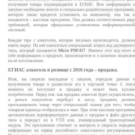
получения товара подтверждается в ЕГИАС. Всю информацию 
закупке необходимо внести в специально разработанную программу
которую также придется установить на компьютер, она так 
называется – кассовая программа. Она должна соответствовать ряд
требований, которые официально установлены информационно
системой.
Каждая тара с алкоголем, которая легально производится, должн
иметь марку. На неё наноситься специальный штрих код двумерног
типа, который называется
Micro PDF417
. Именно этот код несет 
себе информацию о продукте, производителе и о наличии лицензи
на её изготовление.
ЕГИАС алкоголь в рознице с 2016 года – продажа.
Итак, вы сверили накладные с заказом, передали данные 
полученном товаре и разместили его в торговой точке. С этог
момента он поступает в продажу и может быть купле
потребителем. Перед тем, как продажа алкоголя будет осуществлена
а деньги покупателя перейдут в кассу, продавец долже
просканировать товар через специальный сканер для того, чтоб
товарная единица отобразилась в чеке. При этом кассовая программ
автоматически переформатирует данные о продаже в файл другог
типа и передаст их в УТП или, универсальный транспортны
модуль. Это приложение отвечает за контроль и скорость передач
информации на сервер российского алкогольного регулирования