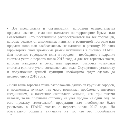
• Все предприятия и организации, которыми осуществляетс
продажа алкоголя, если они находятся на территориях Крыма ил
Севастополя. Это послабление распространяется на тех торговцев
которые реализуют алкогольные напитки в розничной торговле ил
продают пиво или слабоалкогольные напитки в розницу. На эти
территориях свои временные рамки вступления в систему ЕГАИС
Для поселков городского типа и городов – необходимо внедрени
системы учета с первого числа 2017 года, а для тех торговых точек
которые находятся в селах или деревнях, отсрочка установк
системы единого учета составляет два года. Осуществить установк
и подключение данной функции необходимо будет сделать д
первого числа 2018 года.
• Если ваша торговая точка расположена далеко от крупных городов
в населенных пунктах, где часто возникает проблема с интерне
соединением, а население составляет меньше, чем три тысяч
человек, то вы получаете отсрочку на учет продаж на один год. Т
есть продажу алкогольной продукции вам необходимо буде
учитывать в ЕГАИС только с первого июля 2017 года. Н
обязательно обратите внимание на то, что это послаблени