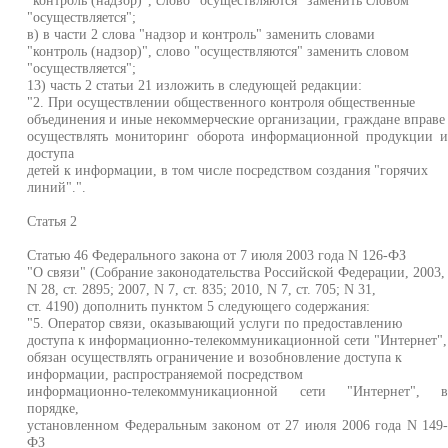
"осуществляется";
в) в части 2 слова "надзор и контроль" заменить словами
"контроль (надзор)", слово "осуществляются" заменить словом
"осуществляется";
13) часть 2 статьи 21 изложить в следующей редакции:
"2. При осуществлении общественного контроля общественные
объединения и иные некоммерческие организации, граждане вправе
осуществлять мониторинг оборота информационной продукции 
доступа
детей к информации, в том числе посредством создания "горячих
линий".".
Статья 2
Статью 46 Федерального закона от 7 июля 2003 года N 126-ФЗ
"О связи" (Собрание законодательства Российской Федерации, 2003,
N 28, ст. 2895; 2007, N 7, ст. 835; 2010, N 7, ст. 705; N 31,
ст. 4190) дополнить пунктом 5 следующего содержания:
"5. Оператор связи, оказывающий услуги по предоставлению
доступа к информационно-телекоммуникационной сети "Интернет",
обязан осуществлять ограничение и возобновление доступа к
информации, распространяемой посредством
информационно-телекоммуникационной сети "Интернет", 
порядке,
установленном Федеральным законом от 27 июля 2006 года N 149
ФЗ