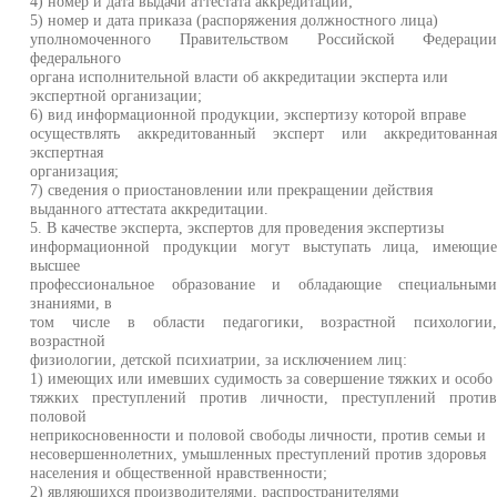
4) номер и дата выдачи аттестата аккредитации;
5) номер и дата приказа (распоряжения должностного лица)
уполномоченного Правительством Российской Федераци
федерального
органа исполнительной власти об аккредитации эксперта или
экспертной организации;
6) вид информационной продукции, экспертизу которой вправе
осуществлять аккредитованный эксперт или аккредитованна
экспертная
организация;
7) сведения о приостановлении или прекращении действия
выданного аттестата аккредитации.
5. В качестве эксперта, экспертов для проведения экспертизы
информационной продукции могут выступать лица, имеющи
высшее
профессиональное образование и обладающие специальным
знаниями, в
том числе в области педагогики, возрастной психологии
возрастной
физиологии, детской психиатрии, за исключением лиц:
1) имеющих или имевших судимость за совершение тяжких и особо
тяжких преступлений против личности, преступлений проти
половой
неприкосновенности и половой свободы личности, против семьи и
несовершеннолетних, умышленных преступлений против здоровья
населения и общественной нравственности;
2) являющихся производителями, распространителями