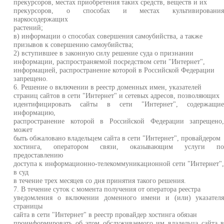
прекурсоров, местах приобретения таких средств, веществ и их
прекурсоров, о способах и местах культивировани
наркосодержащих
растений;
в) информации о способах совершения самоубийства, а также
призывов к совершению самоубийства;
2) вступившее в законную силу решение суда о признании
информации, распространяемой посредством сети "Интернет",
информацией, распространение которой в Российской Федерации
запрещено.
6. Решение о включении в реестр доменных имен, указателей
страниц сайтов в сети "Интернет" и сетевых адресов, позволяющих
идентифицировать сайты в сети "Интернет", содержащи
информацию,
распространение которой в Российской Федерации запрещено
может
быть обжаловано владельцем сайта в сети "Интернет", провайдером
хостинга, оператором связи, оказывающим услуги п
предоставлению
доступа к информационно-телекоммуникационной сети "Интернет"
в суд
в течение трех месяцев со дня принятия такого решения.
7. В течение суток с момента получения от оператора реестра
уведомления о включении доменного имени и (или) указател
страницы
сайта в сети "Интернет" в реестр провайдер хостинга обязан
проинформировать об этом обслуживаемого им владельца сайта 