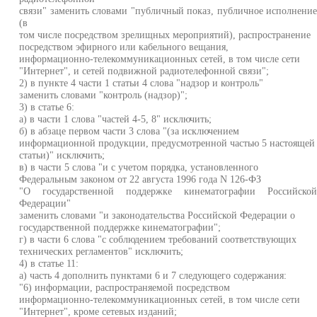
связи" заменить словами "публичный показ, публичное исполнени
(в
том числе посредством зрелищных мероприятий), распространение
посредством эфирного или кабельного вещания,
информационно-телекоммуникационных сетей, в том числе сети
"Интернет", и сетей подвижной радиотелефонной связи";
2) в пункте 4 части 1 статьи 4 слова "надзор и контроль"
заменить словами "контроль (надзор)";
3) в статье 6:
а) в части 1 слова "частей 4-5, 8" исключить;
б) в абзаце первом части 3 слова "(за исключением
информационной продукции, предусмотренной частью 5 настоящей
статьи)" исключить;
в) в части 5 слова "и с учетом порядка, установленного
Федеральным законом от 22 августа 1996 года N 126-ФЗ
"О государственной поддержке кинематографии Российско
Федерации"
заменить словами "и законодательства Российской Федерации о
государственной поддержке кинематографии";
г) в части 6 слова "с соблюдением требований соответствующих
технических регламентов" исключить;
4) в статье 11:
а) часть 4 дополнить пунктами 6 и 7 следующего содержания:
"6) информации, распространяемой посредством
информационно-телекоммуникационных сетей, в том числе сети
"Интернет", кроме сетевых изданий;