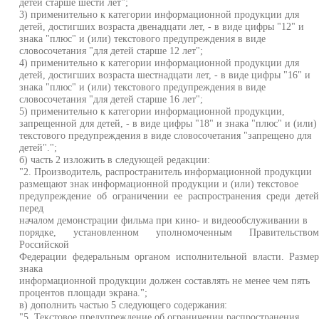
детей старше шести лет";
3) применительно к категории информационной продукции для
детей, достигших возраста двенадцати лет, - в виде цифры "12" и
знака "плюс" и (или) текстового предупреждения в виде
словосочетания "для детей старше 12 лет";
4) применительно к категории информационной продукции для
детей, достигших возраста шестнадцати лет, - в виде цифры "16" и
знака "плюс" и (или) текстового предупреждения в виде
словосочетания "для детей старше 16 лет";
5) применительно к категории информационной продукции,
запрещенной для детей, - в виде цифры "18" и знака "плюс" и (или)
текстового предупреждения в виде словосочетания "запрещено для
детей".";
б) часть 2 изложить в следующей редакции:
"2. Производитель, распространитель информационной продукции
размещают знак информационной продукции и (или) текстовое
предупреждение об ограничении ее распространения среди дете
перед
началом демонстрации фильма при кино- и видеообслуживании в
порядке, установленном уполномоченным Правительство
Российской
Федерации федеральным органом исполнительной власти. Разме
знака
информационной продукции должен составлять не менее чем пять
процентов площади экрана.";
в) дополнить частью 5 следующего содержания:
"5. Текстовое предупреждение об ограничении распространения