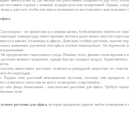
ациях имеются места, где множество работников собираются для того, чтобы
но поставить горшок с кливией, аспидистром или пеларгонией. Однако, след
 воздух для того, чтобы оно имело возможность восстановить свои полезные с
 офиса
 Сансевиерия
– не прихотлив к условиям жизни, безболезненно переносит скво
перепады температуры, имеет крепкие листья и долго может жить без пересад
ается в школах, больницах и офисах. Довольно стойкое растение, хорошо пер
тливых комнатных растений для офиса входит замиокулькас.
Он переносит н
м подоконнике.
.
Не предполагают тщательного ухода. Помимо этого, фиалка очень красива и 
растение немного капризное, однако быстро очищает воздух. Единственное, 
веток.
таточно выносливое растение, отличается рекордной скоростью по очистке
жить без пересадки.
а.
Родина этих растений мексиканские пустыни, поэтому они прекрасно п
без солнечного света они не могут полноценно существовать.
икус иди фикус бенжамина
– классическое растение для офиса. Требует хоро
лнечные лучи.
лучшее растение для офиса
, которые прекрасно украсят любое помещение и 