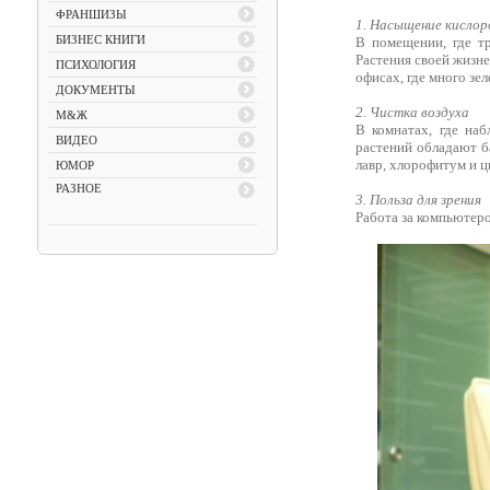
ФРАНШИЗЫ
1. Насыщение кислор
БИЗНЕС КНИГИ
В помещении, где тр
Растения своей жизн
ПСИХОЛОГИЯ
офисах, где много зе
ДОКУМЕНТЫ
2. Чистка воздуха
М&Ж
В комнатах, где на
ВИДЕО
растений обладают б
лавр, хлорофитум и ц
ЮМОР
РАЗНОЕ
3. Польза для зрения
Работа за компьютеро