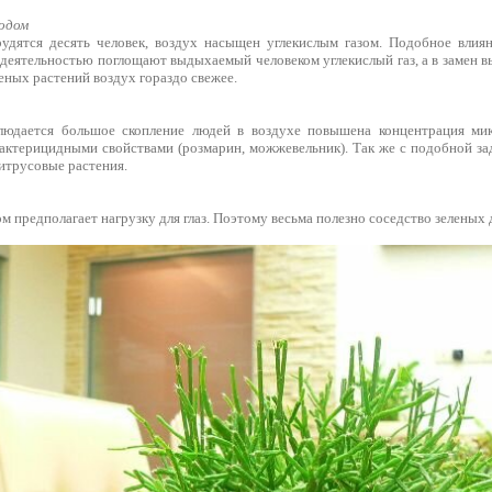
одом
удятся десять человек, воздух насыщен углекислым газом. Подобное влиян
едеятельностью поглощают выдыхаемый человеком углекислый газ, а в замен 
леных растений воздух гораздо свежее.
блюдается большое скопление людей в воздухе повышена концентрация ми
актерицидными свойствами (розмарин, можжевельник). Так же с подобной за
итрусовые растения.
м предполагает нагрузку для глаз. Поэтому весьма полезно соседство зеленых