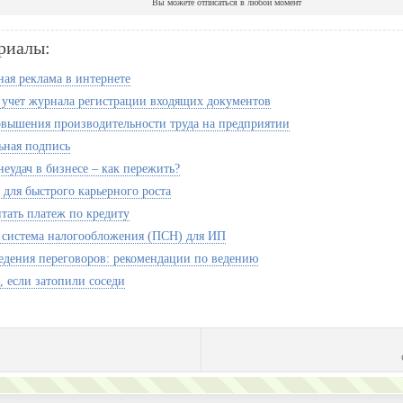
Вы можете отписаться в любой момент
риалы:
ая реклама в интернете
 учет журнала регистрации входящих документов
овышения производительности труда на предприятии
ная подпись
еудач в бизнесе – как пережить?
 для быстрого карьерного роста
итать платеж по кредиту
 система налогообложения (ПСН) для ИП
едения переговоров: рекомендации по ведению
, если затопили соседи