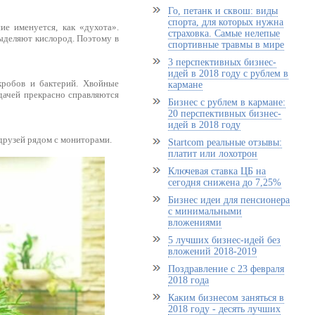
Го, петанк и сквош: виды
спорта, для которых нужна
ие именуется, как «духота».
страховка. Самые нелепые
выделяют кислород. Поэтому в
спортивные травмы в мире
3 перспективных бизнес-
идей в 2018 году с рублем в
кробов и бактерий. Хвойные
кармане
дачей прекрасно справляются
Бизнес с рублем в кармане:
20 перспективных бизнес-
идей в 2018 году
 друзей рядом с мониторами.
Startcom реальные отзывы:
платит или лохотрон
Ключевая ставка ЦБ на
сегодня снижена до 7,25%
Бизнес идеи для пенсионера
с минимальными
вложениями
5 лучших бизнес-идей без
вложений 2018-2019
Поздравление с 23 февраля
2018 года
Каким бизнесом заняться в
2018 году - десять лучших