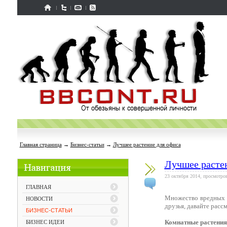
Главная страница
→
Бизнес-статьи
→
Лучшее растение для офиса
Лучшее расте
23 октября 2014, просмотров
ГЛАВНАЯ
Множество вредных ф
НОВОСТИ
друзья, давайте расс
БИЗНЕС-СТАТЬИ
Комнатные растения 
БИЗНЕС ИДЕИ