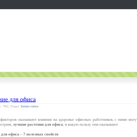
ние для офиса
: 7962, Раздел:
Бизнес-статьи
акторов оказывают влияния на здоровье офисных работников, с ними могу
мотрим,
лучшие растения для офиса
, и какую пользу они оказывают.
для офиса – 7 полезных свойств