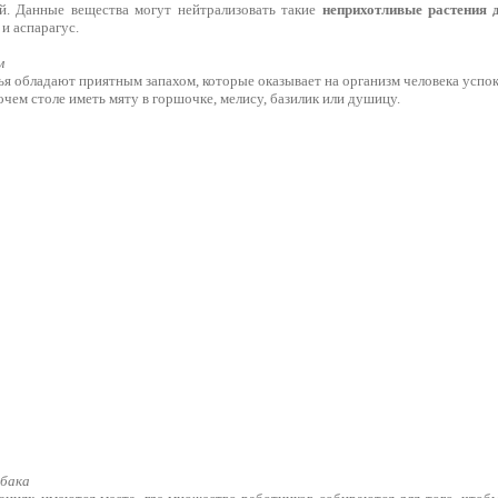
й. Данные вещества могут нейтрализовать такие
неприхотливые растения 
и аспарагус.
м
ья обладают приятным запахом, которые оказывает на организм человека усп
очем столе иметь мяту в горшочке, мелису, базилик или душицу.
абака