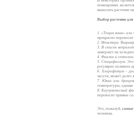
В некоторых организ
помещениях желатель
выносить растение на
Выбор растения для
1. «Тещин язык» или
прекрасно переносит 
2. Монстера.
Выращив
3. В список неприхо
замерзает на холодно
4. Фиалки и сенполии
5. Спацифиллум.
Это 
регулярно поливать ц
6. Хлорофитум
– дос
засухи, может долго 
7. Юкка или драцен
температуры, однако 
8. Каучуконосный ф
переносит прямые со
Это, пожалуй,
самые 
человека.