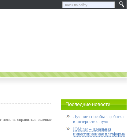
Последние новости
Лучшие способы заработка
т помочь справиться зеленые
в интернете с нуля
IQMiner – идеальная
инвестиционная платформа