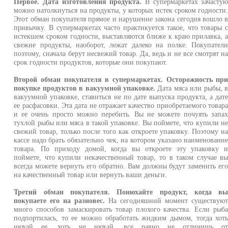
Первое. Дата изготовления продукта.
В супермаркетах зачасту
можно натолкнуться на продукты, у которых истек сроком годности
Этот обман покупателя прямое и нарушение закона сегодня вошло 
привычку. В супермаркетах часто практикуется такое, что товары 
истекшем сроком годности, выставляются ближе к краю прилавка, 
свежие продукты, наоборот, лежат далеко на полке. Покупател
поэтому, сначала берут несвежий товар. Да, ведь и не все смотрят н
срок годности продуктов, которые они покупают.
Второй обман покупателя в супермаркетах. Осторожность пр
покупке продуктов в вакуумной упаковке.
Дата мяса или рыбы, 
вакуумной упаковке, ставиться не по дате выпуска продукта, а дат
ее расфасовки. Эта дата не отражает качество приобретаемого товар
и ее очень просто можно перебить. Вы не можете почуять запа
тухлой рыбы или мяса в такой упаковке. Вы поймете, что купили н
свежий товар, только после того как откроете упаковку. Поэтому н
кассе надо брать обязательно чек, на котором указано наименовани
товара. По приходу домой, когда вы откроете эту упаковку 
поймете, что купили некачественный товар, то в таком случае в
всегда можете вернуть его обратно. Вам должны будут заменить ег
на качественный товар или вернуть ваши деньги.
Третий обман покупателя. Понюхайте продукт, когда в
покупаете его на разновес.
На сегодняшний момент существую
много способов замаскировать товар плохого качества. Если рыб
подпортилась, то ее можно обработать жидким дымом, тогда хот
нюхай ее, хоть не нюхай, все равно не отличишь о