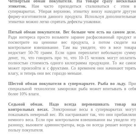
Четвертый обман покупателя. На товаре сразу нескольк
этикеток.
Нам часто приходиться сталкиваться с этим 
супермаркетах. Убирая верхнюю, этикетку внизу находите другу
фирму-изготовителя данного продукта. Используя дополнительны
этикетки можно легко спрятать дефекты упаковки.
Пятый обман покупателя. Вес больше чем есть на самом деле
Ради интереса просто возьмите заранее расфасованный продукт 
посмотрите на ценнике вес продукта, а потом сходите н
контрольное взвешивание. Там вы увидите, что в весе товар
недостает 50-70 грамм. Если один переплатит небольшую сумм
денег, то, что говорить про то, что 10-15 человек могут оплатит
полностью стоимость одного килограмма продукции. То же само
может произойти и с фруктами. Со временем они начинают терят
влагу, и теперь они вес гораздо меньше.
Шестой обман покупателя в супермаркете. Рыба во льду.
Пр
специальной технологии заморозки рыба может впитывать в себ
более 10% влаги.
Седьмой обман. Надо всегда перевешивать товар н
контрольных весах.
Электронные весы в супермаркетах могу
показывать неверный вес. Их настраивают так, что они прибавлял
немного веса. Если при контрольном взвешивании вы увидели эт
разницу, вызовите администратора, ведь он всегда решает вопрос 
пользу покупателя.