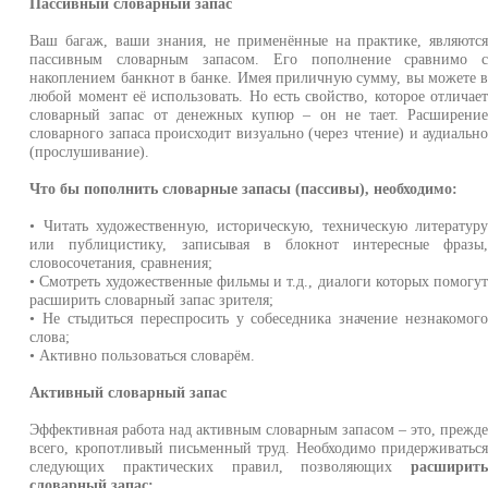
Пассивный словарный запас
Ваш багаж, ваши знания, не применённые на практике, являютс
пассивным словарным запасом. Его пополнение сравнимо 
накоплением банкнот в банке. Имея приличную сумму, вы можете 
любой момент её использовать. Но есть свойство, которое отличае
словарный запас от денежных купюр – он не тает. Расширени
словарного запаса происходит визуально (через чтение) и аудиальн
(прослушивание).
Что бы пополнить словарные запасы (пассивы), необходимо:
• Читать художественную, историческую, техническую литератур
или публицистику, записывая в блокнот интересные фразы
словосочетания, сравнения;
• Смотреть художественные фильмы и т.д., диалоги которых помогу
расширить словарный запас зрителя;
• Не стыдиться переспросить у собеседника значение незнакомог
слова;
• Активно пользоваться словарём.
Активный словарный запас
Эффективная работа над активным словарным запасом – это, прежд
всего, кропотливый письменный труд. Необходимо придерживатьс
следующих практических правил, позволяющих
расширит
словарный запас: