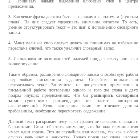
2.
Прививать навыки выделения ключевых слов в центр
предложения.
3.
Ключевые фразы должны быть заголовками к подтемам (пункта
плана). На них следует удерживать внимание читателя. То есть
умение структурировать текст – это шаг к пополнению словарног
запаса.
4.
Максимальный упор следует делать на синонимах во избежани
переспама ключей, что также увеличит словарный запас.
5.
Использование возможностей падежей придаст тексту или реч
живое звучание.
Таким образом, расширению словарного запаса способствует работ
над любым письменным заданием. Старайтесь внимательн
перечитывать текст. Запомните: не допускается применение 
письменной работе повторения одного и того же слова в дву
подряд идущих предложениях. Что бы
расширить словарны
запас
существуют рекомендации по частоте повторени
словосочетаний. Если написанное вами не отвечает данны
требованиям, необходимо пересмотреть содержание.
Данный текст раскрывает тему через сравнение словарного запаса 
банкнотами. Стоит обратить внимание, что базовая терминологи
имеет один корень. Это не случайная взаимосвязь, так как в обеи
случаях речь идёт о ценностях. Только поняв вес слова, челове