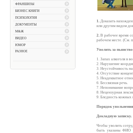
ФРАНШИЗЫ
БИЗНЕС КНИГИ
ПСИХОЛОГИЯ
1.
Доказать нахождени
ДОКУМЕНТЫ
или другим видом док
М&Ж
2.
В рабочее время со
ВИДЕО
рабочем месте. (См. 
ЮМОР
Уволить за пьянство
РАЗНОЕ
1. Запах алкоголя в в
2. Нарушение коорди
3. Неустойчивость на
4. Отсутствие концен
5. Неадекватное отно
6. Бессвязная речь.
7. Непонимание вопр
8. Нецензурная лекс
9. Бледность кожных 
Порядок увольнения 
Докладную записку.
Чтобы уволить сотруд
быть указаны ФИО р