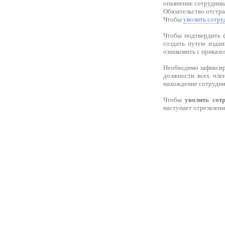
опьянение сотрудника
Обязательство отстра
Чтобы
уволить сотру
Чтобы подтвердить ф
создать путем издан
ознакомить с приказо
Необходимо зафиксиро
должности всех член
нахождение сотрудни
Чтобы
уволить сот
наступает отрезвлени