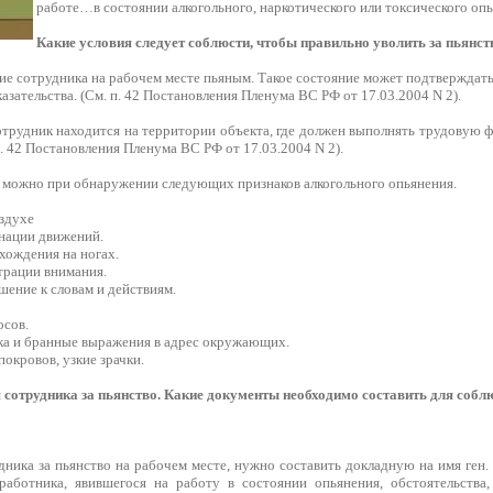
работе…в состоянии алкогольного, наркотического или токсического опь
Какие условия следует соблюсти, чтобы правильно уволить за пьянств
е сотрудника на рабочем месте пьяным. Такое состояние может подтверждат
азательства. (См. п. 42 Постановления Пленума ВС РФ от 17.03.2004 N 2).
трудник находится на территории объекта, где должен выполнять трудовую 
п. 42 Постановления Пленума ВС РФ от 17.03.2004 N 2).
можно при обнаружении следующих признаков алкогольного опьянения.
оздухе
нации движений.
хождения на ногах.
трации внимания.
шение к словам и действиям.
осов.
ика и бранные выражения в адрес окружающих.
покровов, узкие зрачки.
сотрудника за пьянство. Какие документы необходимо составить для собл
ника за пьянство на рабочем месте, нужно составить докладную на имя ген.
аботника, явившегося на работу в состоянии опьянения, обстоятельства