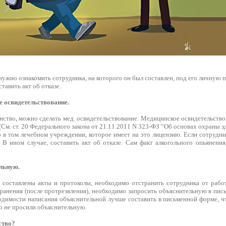
нужно ознакомить сотрудника, на которого он был составлен, под его личную 
тавить акт об отказе.
е освидетельствование.
нство, можно сделать мед. освидетельствование. Медицинское освидетельств
я (См. ст. 20 Федерального закона от 21.11.2011 N 323-ФЗ “Об основах охраны 
 в том лечебном учреждении, которое имеет на это лицензию. Если сотрудни
. В ином случае, составить акт об отказе. Сам факт алкогольного опьянени
льную.
и составлены акты и протоколы, необходимо отстранить сотрудника от работ
ранения (после протрезвления), необходимо запросить объяснительную в пись
одимости написания объяснительной лучше составить в письменной форме, ч
го не просили объяснительную.
ство?