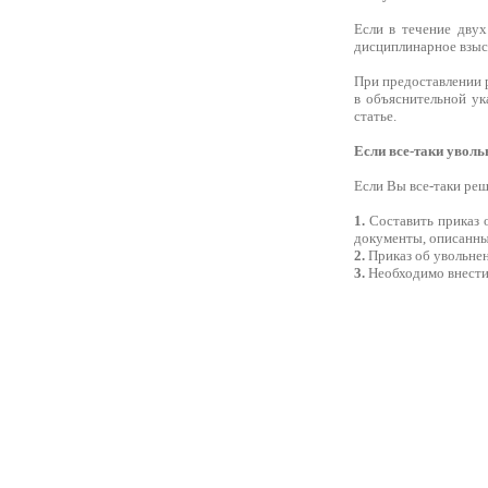
Если в течение двух
дисциплинарное взыск
При предоставлении р
в объяснительной ук
статье.
Если все-таки уволь
Если Вы все-таки реш
1.
Составить приказ о
документы, описанны
2.
Приказ об увольнен
3.
Необходимо внести 