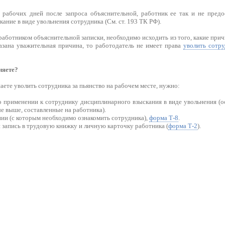
 рабочих дней после запроса объяснительной, работник ее так и не пред
ание в виде увольнения сотрудника (См. ст. 193 ТК РФ).
аботником объяснительной записки, необходимо исходить из того, какие прич
азана уважительная причина, то работодатель не имеет права
уволить сотру
няете?
аете уволить сотрудника за пьянство на рабочем месте, нужно:
 применении к сотруднику дисциплинарного взыскания в виде увольнения (о
е выше, составленные на работника).
ии (с которым необходимо ознакомить сотрудника),
форма Т-8
.
запись в трудовую книжку и личную карточку работника (
форма Т-2
).