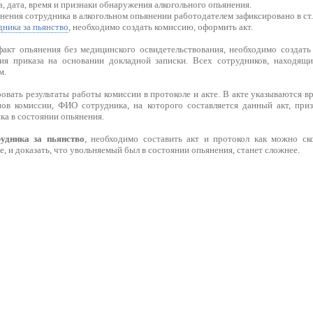
, дата, время и признаки обнаружения алкогольного опьянения.
нения сотрудника в алкогольном опьянении работодателем зафиксировано в ст.
дника за пьянство
, необходимо создать комиссию, оформить акт.
акт опьянения без медицинского освидетельствования, необходимо создат
ия приказа на основании докладной записки. Всех сотрудников, находящи
м.
вать результаты работы комиссии в протоколе и акте. В акте указываются вре
ов комиссии, ФИО сотрудника, на которого составляется данный акт, при
ка в состоянии опьянения.
рудника за пьянство
, необходимо составить акт и протокол как можно ск
е, и доказать, что увольняемый был в состоянии опьянения, станет сложнее.