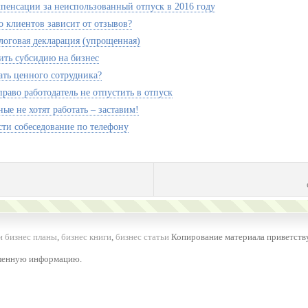
мпенсации за неиспользованный отпуск в 2016 году
о клиентов зависит от отзывов?
логовая декларация (упрощенная)
ить субсидию на бизнес
ать ценного сотрудника?
раво работодатель не отпустить в отпуск
ые не хотят работать – заставим!
сти собеседование по телефону
и бизнес планы
,
бизнес книги
,
бизнес статьи
Копирование материала приветству
вленную информацию.