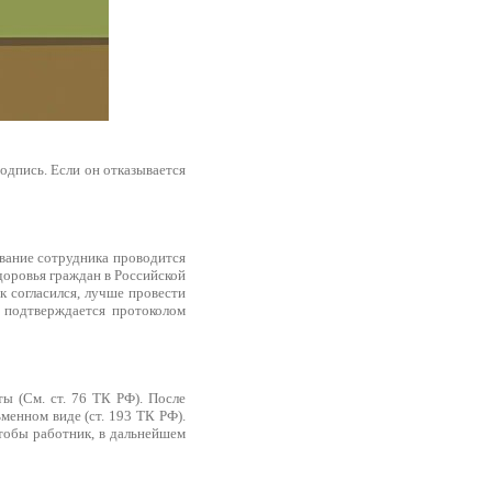
подпись. Если он отказывается
ование сотрудника проводится
здоровья граждан в Российской
к согласился, лучше провести
я подтверждается протоколом
ы (См. ст. 76 ТК РФ). После
менном виде (ст. 193 ТК РФ).
тобы работник, в дальнейшем