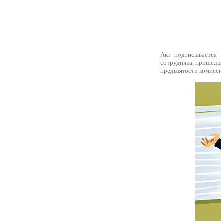
Акт подписывается 
сотрудника, пришедше
предвзятости комисси