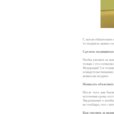
С актом обязательно 
от подписи, важно сос
Сделать медицинско
Чтобы уволить за пья
только с его согласи
Федерации”) и только
освидетельствование
комиссии позднее.
Написать объясните
После того, как был
истечения срока отст
Уведомление о необх
не сообщал, что с не
Как уволить за пьян