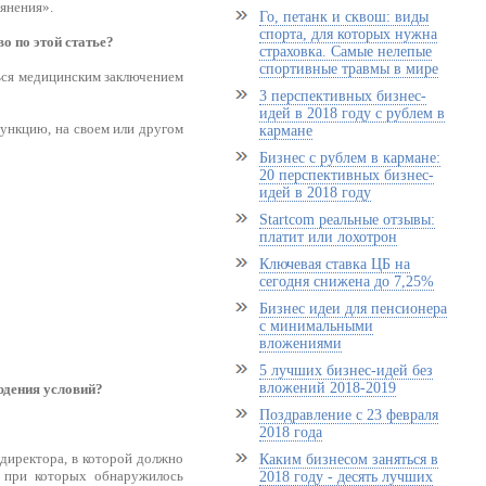
янения».
Го, петанк и сквош: виды
спорта, для которых нужна
о по этой статье?
страховка. Самые нелепые
спортивные травмы в мире
ься медицинским заключением
3 перспективных бизнес-
идей в 2018 году с рублем в
функцию, на своем или другом
кармане
Бизнес с рублем в кармане:
20 перспективных бизнес-
идей в 2018 году
Startcom реальные отзывы:
платит или лохотрон
Ключевая ставка ЦБ на
сегодня снижена до 7,25%
Бизнес идеи для пенсионера
с минимальными
вложениями
5 лучших бизнес-идей без
вложений 2018-2019
юдения условий?
Поздравление с 23 февраля
2018 года
 директора, в которой должно
Каким бизнесом заняться в
, при которых обнаружилось
2018 году - десять лучших