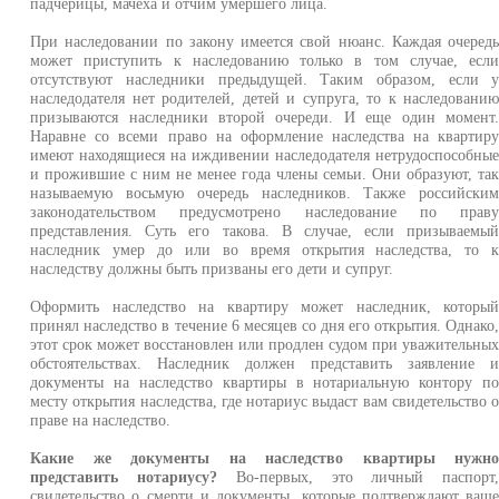
падчерицы, мачеха и отчим умершего лица.
При наследовании по закону имеется свой нюанс. Каждая очеред
может приступить к наследованию только в том случае, есл
отсутствуют наследники предыдущей. Таким образом, если 
наследодателя нет родителей, детей и супруга, то к наследовани
призываются наследники второй очереди. И еще один момент
Наравне со всеми право на оформление наследства на квартир
имеют находящиеся на иждивении наследодателя нетрудоспособны
и прожившие с ним не менее года члены семьи. Они образуют, та
называемую восьмую очередь наследников. Также российски
законодательством предусмотрено наследование по прав
представления. Суть его такова. В случае, если призываемы
наследник умер до или во время открытия наследства, то 
наследству должны быть призваны его дети и супруг.
Оформить наследство на квартиру может наследник, которы
принял наследство в течение 6 месяцев со дня его открытия. Однако
этот срок может восстановлен или продлен судом при уважительны
обстоятельствах. Наследник должен представить заявление 
документы на наследство квартиры в нотариальную контору п
месту открытия наследства, где нотариус выдаст вам свидетельство 
праве на наследство.
Какие же документы на наследство квартиры нужн
представить нотариусу?
Во-первых, это личный паспорт
свидетельство о смерти и документы, которые подтверждают ваш