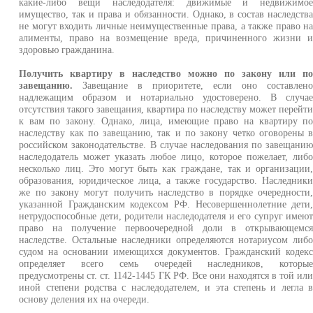
какие-либо вещи наследодателя: движимые и недвижимо
имущество, так и права и обязанности. Однако, в состав наследств
не могут входить личные неимущественные права, а также право н
алименты, право на возмещение вреда, причиненного жизни 
здоровью гражданина.
Получить квартиру в наследство можно по закону или п
завещанию.
Завещание в приоритете, если оно составлен
надлежащим образом и нотариально удостоверено. В случа
отсутствия такого завещания, квартира по наследству может перейт
к вам по закону. Однако, лица, имеющие право на квартиру п
наследству как по завещанию, так и по закону четко оговорены 
российском законодательстве. В случае наследования по завещани
наследодатель может указать любое лицо, которое пожелает, либ
несколько лиц. Это могут быть как граждане, так и организации
образования, юридическое лица, а также государство. Наследник
же по закону могут получить наследство в порядке очередности
указанной Гражданским кодексом РФ. Несовершеннолетние дети
нетрудоспособные дети, родители наследодателя и его супруг имею
право на получение первоочередной доли в открывающемс
наследстве. Остальные наследники определяются нотариусом либ
судом на основании имеющихся документов. Гражданский кодек
определяет всего семь очередей наследников, которы
предусмотрены ст. ст. 1142-1445 ГК РФ. Все они находятся в той ил
иной степени родства с наследодателем, и эта степень и легла 
основу деления их на очереди.