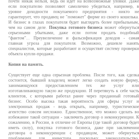
почти никак нельзя, ведь он идет на всевозможные уловки. Даж
если покупателю позволяют самолично убедиться, например, 
уровне доходности покупаемого предприятия - никто н
гарантирует, что продавец не "поможет" фирме из своего кошелька
И бизнес в глазах покупателя будет выглядеть более прибыльным
чем на самом деле.
Покупка готового бизнеса
может обернутьс
серьезными убытками, даже если потом продать подобны
“фантом”... Преувеличение и фальсификация доходов - сама
главная угроза для покупателя. Возможно, дешевле нанят
специалистов, которые разработают и осуществят систему проверк
объекта купли-продажи.
Копия на память.
Существует еще одна серьезная проблема. После того, как сделк
состоится, бывший владелец может легко создать новую фирму
занимающуюся предоставлением тех же услуг ил
изготавливающую такую же продукцию. И перетянуть к себе част
клиентов, с которыми работал ранее через проданный готовы
бизнес. Особо высока такая вероятность для сферы услуг 
электронных продаж - ведь открыть, например, туристическо
агентство совсем несложно. Единственное, что можно сделать в
избежание такой ситуации - заключить договор о неконкуренции. 
сожалению, в России, в отличие от Европы (где такой договор буде
иметь силу), покупка готового бизнеса, даже при заключени
договора о неконкуренции с продавцом, может обернутьс
проблемами для инвестора, поскольку законодательство