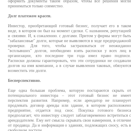
оформить документы таким образом, чтобы все решения могл
приниматься только совместно.
Долг платежом красен.
Инвестор, приобретающий готовый бизнес, получает его в тако
виде, в котором он был на момент сделки. С названием, репутацие
и связями. И, к сожалению. с долгами. Притом у фирмы могут быт
"забалансовые" долги, которые не выявляются в ходе предпродажно
проверки. Для того, чтобы застраховаться от неожиданн
"всплывших" долгов, необходимо взять расписки у всех лиц 
организации, кто последние три года имел право подписи
Расписки должны гарантировать, что эти сотрудники не создавал
долгов на имя компании, а в случае выявления таковых, обязуютс
возместить эти долги.
Бесперспективно.
Еще одна большая проблема, которую постараются скрыть о
потенциального инвестора – этот готовый бизнес не имее
перспектив развития. Например, если арендатор не планируе
продлевать договор аренды или здание, в котором расположен
предприятие, отдается под снос. Покупка готового бизнес
предполагает, что инвестору следует заблаговременно встретиться 
арендодателем. Ему нет смысла скрывать свои намерения, в отличи
от продавца. Да и информация о зданиях, подлежащих сносу, есть 
свободном доступе.