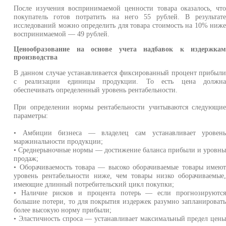
После изучения воспринимаемой ценности товара оказалось, чт
покупатель готов потратить на него 55 рублей. В результат
исследований можно определить для товара стоимость на 10% ниж
воспринимаемой — 49 рублей.
Ценообразование на основе учета надбавок к издержка
производства
В данном случае устанавливается фиксированный процент прибыл
с реализации единицы продукции. То есть цена должн
обеспечивать определенный уровень рентабельности.
При определении нормы рентабельности учитываются следующи
параметры:
• Амбиции бизнеса — владелец сам устанавливает уровен
маржинальности продукции;
• Среднерыночные нормы — достижение баланса прибыли и уровн
продаж;
• Оборачиваемость товара — высоко оборачиваемые товары имею
уровень рентабельности ниже, чем товары низко оборачиваемые
имеющие длинный потребительский цикл покупки;
• Наличие рисков и процента потерь — если прогнозируютс
большие потери, то для покрытия издержек разумно запланироват
более высокую норму прибыли;
• Эластичность спроса — устанавливает максимальный предел цен