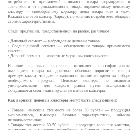
потребителя о приемлемой стоимости товара формируется 
зависимости от принадлежности товара определенному ценовом
кластеру — своеобразному коридору цены товара «от» и «до»
Каждый ценовой кластер (барьер), по мнению потребителя, обладае
своими характеристиками.
Среди продукции, предоставленной на рынке, различают:
• Дешевый сегмент — небрендовые дешевые товары;
• Среднеценовой сегмент — обыкновенные товары приемлемог
качества;
• Дорогой сегмент — известные марки высокого качества.
Наличие ценовых кластеров позволяет классифицироват
имеющиеся товары на: дешевые, обычные, дорогие и товар
премиум-класса, что дает возможность экономить время на выбор
необходимого продукта. Ценовые кластеры не являютс
универсальными, для каждого рынка путем исследовани
складываются свои индивидуальные ценовые кластеры.
Как вариант, ценовые кластеры могут быть следующими:
• Товары, имеющие стоимость не более 30 рублей — продукци
эконом-класса, имеющая базовые характеристики, обычн
низкокачественная;
• Товары стоимостью 30-50 рублей — продукция хорошего качества
рассчитанная на массового потребителя, к базовым характеристика