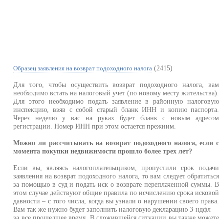
(2415)
Образец заявления на возврат подоходного налога
Для того, чтобы осуществить возврат подоходного налога, ва
необходимо встать на налоговый учет (по новому месту жительства)
Для этого необходимо подать заявление в районную налогову
инспекцию, взяв с собой старый бланк ИНН и копию паспорта
Через неделю у вас на руках будет бланк с новым адресо
регистрации. Номер ИНН при этом остается прежним.
Можно ли рассчитывать на возврат подоходного налога, если 
момента покупки недвижимости прошло более трех лет?
Если вы, являясь налогоплательщиком, пропустили срок подач
заявления на возврат подоходного налога, то вам следует обратитьс
за помощью в суд и подать иск о возврате переплаченной суммы. 
этом случае действуют общие правила по исчислению срока исково
давности – с того числа, когда вы узнали о нарушении своего права
Вам так же нужно будет заполнить налоговую декларацию 3-ндфл
за все прошедшее время. В сложившейся ситуации вы также может