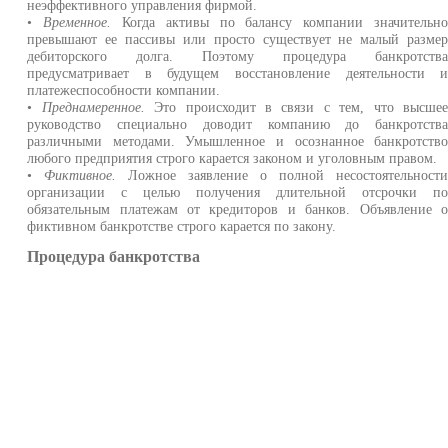
неэффективного управления фирмой.
•
Временное.
Когда активы по балансу компании значительн
превышают ее пассивы или просто существует не малый разме
дебиторского долга. Поэтому процедура банкротств
предусматривает в будущем восстановление деятельности 
платежеспособности компании.
•
Преднамеренное.
Это происходит в связи с тем, что высше
руководство специально доводит компанию до банкротств
различными методами. Умышленное и осознанное банкротств
любого предприятия строго карается законом и уголовным правом.
•
Фиктивное.
Ложное заявление о полной несостоятельност
организации с целью получения длительной отсрочки п
обязательным платежам от кредиторов и банков. Объявление 
фиктивном банкротстве строго карается по закону.
Процедура банкротства