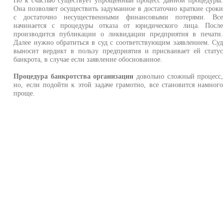
Но к счастью существует упрощенный процесс данной процедуры
Она позволяет осуществить задуманное в достаточно краткие срок
с достаточно несущественными финансовыми потерями. Вс
начинается с процедуры отказа от юридического лица. Посл
производится публикации о ликвидации предприятия в печати
Далее нужно обратиться в суд с соответствующим заявлением. Су
выносит вердикт в пользу предприятия и присваивает ей стату
банкрота, в случае если заявление обоснованное.
Процедура банкротства организации
довольно сложный процесс
но, если подойти к этой задаче грамотно, все становится намног
проще.