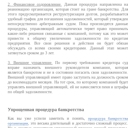
2. Финансовое оздоровление.
Данная процедура направленна н
реанимацию организация, которая стоит на гране банкротства. Дл
этого предусматривается реструктуризация долгов, разрабатываетс
удобный график для погашения задолженностей, который утвержде
непосредственно арбитражным судом. Пока производятся данны
процедуры, управляющий автоматически теряет право принимат
какие-либо решения связанные с компанией, потому как это може
привести к общему увеличению задолженности по кредита
предприятия. Все свои решения и действия он будет обяза
обсуждать со всеми своими кредиторами. Данный этап може
затянуться сроком до 3 лет.
3. Внешнее управление.
По первому требованию кредитора су
вправе назначить внешнего руководителя компании, котора
является банкротом и не в состоянии погасить свои задолженности
Внешний управляющий имеет право заступить на должность сроко
до восемнадцати месяцев. На тот срок, по которому компанией буде
управлять внешний управляющий, ей не начисляется пеня и штраф
по общей задолженности.
Упрощенная процедура банкротства
Как вы уже успели заметить и понять,
процедура банкротств
, это весьма длительный и достаточно сложный процесс
организации