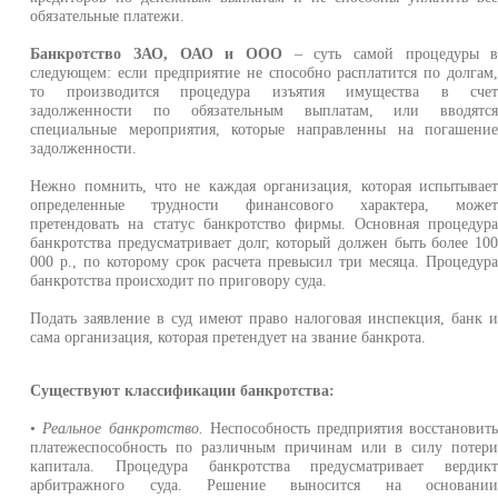
обязательные платежи.
Банкротство ЗАО, ОАО и ООО
– суть самой процедуры 
следующем: если предприятие не способно расплатится по долгам
то производится процедура изъятия имущества в сче
задолженности по обязательным выплатам, или вводятс
специальные мероприятия, которые направленны на погашени
задолженности.
Нежно помнить, что не каждая организация, которая испытывае
определенные трудности финансового характера, може
претендовать на статус банкротство фирмы. Основная процедур
банкротства предусматривает долг, который должен быть более 10
000 р., по которому срок расчета превысил три месяца. Процедур
банкротства происходит по приговору суда.
Подать заявление в суд имеют право налоговая инспекция, банк 
сама организация, которая претендует на звание банкрота.
Существуют классификации банкротства:
•
Реальное банкротство.
Неспособность предприятия восстановит
платежеспособность по различным причинам или в силу потер
капитала. Процедура банкротства предусматривает вердик
арбитражного суда. Решение выносится на основани