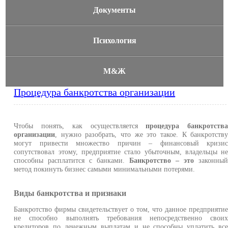
Документы
Психология
М&Ж
Процедура банкротства организации
Чтобы понять, как осуществляется
процедура банкротств
организации
, нужно разобрать, что же это такое. К банкротств
могут привести множество причин – финансовый кризи
сопутствовал этому, предприятие стало убыточным, владельцы н
способны расплатится с банками.
Банкротство – это
законны
метод покинуть бизнес самыми минимальными потерями.
Виды банкротства и признаки
Банкротство фирмы свидетельствует о том, что данное предприяти
не способно выполнять требования непосредственно свои
кредиторов по денежным выплатам и не способны уплатить вс