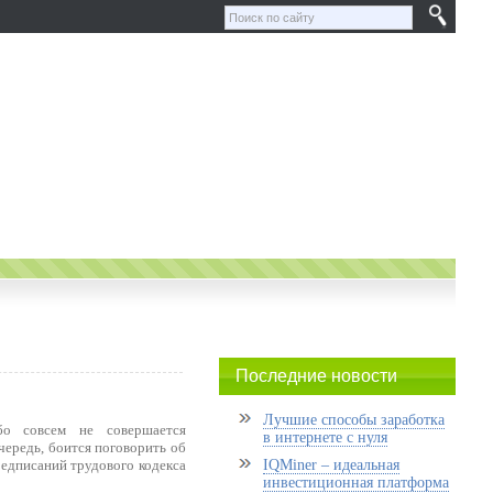
Последние новости
Лучшие способы заработка
о совсем не совершается
в интернете с нуля
чередь, боится поговорить об
редписаний трудового кодекса
IQMiner – идеальная
инвестиционная платформа