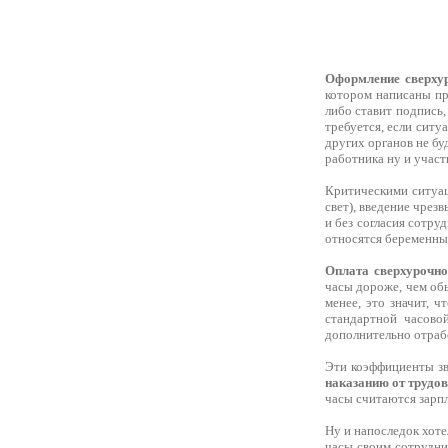
Оформление сверху
котором написаны пр
либо ставит подпись, 
требуется, если ситу
других органов не бу
работника ну и участ
Критическими ситуац
свет), введение чрез
и без согласия сотру
относятся беременные
Оплата сверхурочно
часы дороже, чем обы
менее, это значит, 
стандартной часовой
дополнительно отраб
Эти коэффициенты зв
наказанию от трудо
часы считаются зарпл
Ну и напоследок хоте
часы своим сотрудни