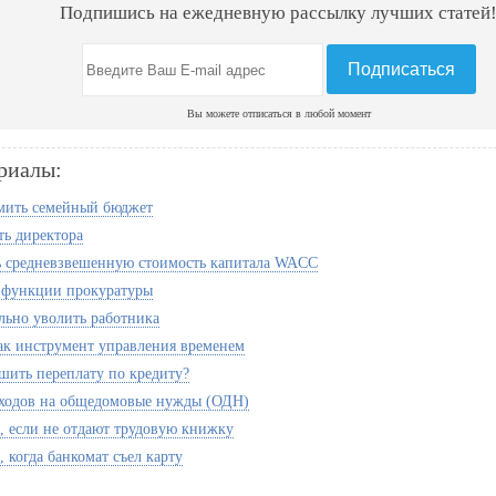
Подпишись на ежедневную рассылку лучших статей
Вы можете отписаться в любой момент
риалы:
мить семейный бюджет
ть директора
ь средневзвешенную стоимость капитала WACC
 функции прокуратуры
льно уволить работника
ак инструмент управления временем
шить переплату по кредиту?
сходов на общедомовые нужды (ОДН)
ь, если не отдают трудовую книжку
, когда банкомат съел карту