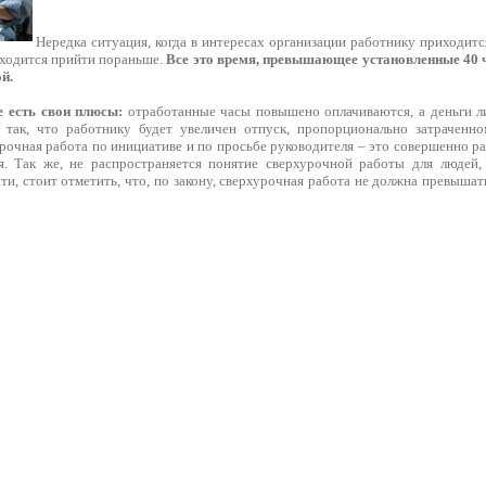
Нередка ситуация, когда в интересах организации работнику приходитс
иходится прийти пораньше.
Все это время, превышающее установленные 40 ч
й.
е есть свои плюсы:
отработанные часы повышено оплачиваются, а деньги л
 так, что работнику будет увеличен отпуск, пропорционально затраченно
рочная работа по инициативе и по просьбе руководителя – это совершенно ра
ся. Так же, не распространяется понятие сверхурочной работы для люде
ати, стоит отметить, что, по закону, сверхурочная работа не должна превышать