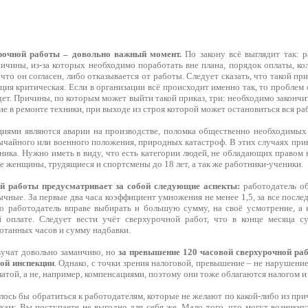
рочной работы – довольно важный момент.
По закону всё выглядит так: р
ичины, из-за которых необходимо поработать вне плана, порядок оплаты, ко
что он согласен, либо отказывается от работы. Следует сказать, что такой при
ация критическая. Если в организации всё происходит именно так, то проблем
дет. Причины, по которым может выйти такой приказ, три: необходимо закончи
ие в ремонте техники, при выходе из строя которой может остановиться вся ра
иями являются аварии на производстве, поломка общественно необходимых си
вычайного или военного положения, природных катастроф. В этих случаях при
дника. Нужно иметь в виду, что есть категории людей, не обладающих правом
 женщины, трудящиеся и спортсмены до 18 лет, а так же работники-ученики.
й работы предусматривает за собой следующие аспекты:
работодатель об
чные. За первые два часа коэффициент умножения не менее 1,5, за все после
что работодатель вправе выбирать и большую сумму, на своё усмотрение, а 
 оплате. Следует вести учёт сверхурочной работ, что в конце месяца су
отанных часов и сумму надбавки.
учат довольно заманчиво, но
за превышение 120 часовой сверхурочной раб
вой инспекции
. Однако, с точки зрения налоговой, превышение – не нарушение.
атой, а не, например, компенсациями, поэтому они тоже облагаются налогом и
лось бы обратиться к работодателям, которые не желают по какой-либо из пр
кам: Вы поступаете не выгодно для себя же. Мало того, что могут возникну