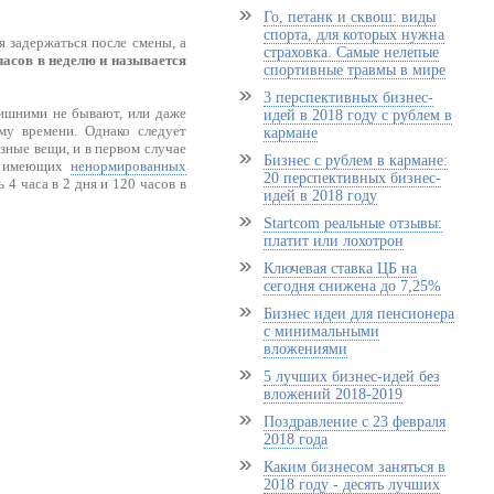
Го, петанк и сквош: виды
спорта, для которых нужна
я задержаться после смены, а
страховка. Самые нелепые
асов в неделю и называется
спортивные травмы в мире
3 перспективных бизнес-
ишними не бывают, или даже
идей в 2018 году с рублем в
му времени. Однако следует
кармане
зные вещи, и в первом случае
Бизнес с рублем в кармане:
й, имеющих
ненормированных
20 перспективных бизнес-
 4 часа в 2 дня и 120 часов в
идей в 2018 году
Startcom реальные отзывы:
платит или лохотрон
Ключевая ставка ЦБ на
сегодня снижена до 7,25%
Бизнес идеи для пенсионера
с минимальными
вложениями
5 лучших бизнес-идей без
вложений 2018-2019
Поздравление с 23 февраля
2018 года
Каким бизнесом заняться в
2018 году - десять лучших