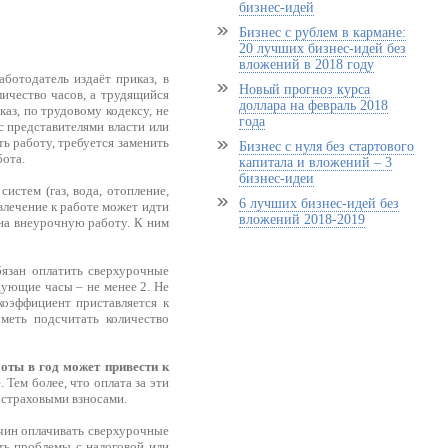
бизнес-идей
Бизнес с рублем в кармане:
20 лучших бизнес-идей без
вложений в 2018 году
аботодатель издаёт приказ, в
Новый прогноз курса
личество часов, а трудящийся
доллара на февраль 2018
каз, по трудовому кодексу, не
года
 с представителями власти или
ть работу, требуется заменить
Бизнес с нуля без стартового
бота.
капитала и вложений – 3
бизнес-идеи
стем (газ, вода, отопление,
6 лучших бизнес-идей без
влечение к работе может идти
вложений 2018-2019
 на внеурочную работу. К ним
язан оплатить сверхурочные
дующие часы – не менее 2. Не
коэффициент приставляется к
меть подсчитать количество
оты в год может привести к
 Тем более, что оплата за эти
 страховыми взносами.
ичин оплачивать сверхурочные
ть проблемы с налоговой или