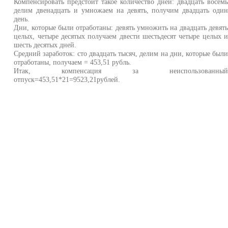
Компенсировать предстоит такое количество дней: двадцать восем
делим двенадцать и умножаем на девять, получим двадцать оди
день.
Дни, которые были отработаны: девять умножить на двадцать девят
целых, четыре десятых получаем двести шестьдесят четыре целых 
шесть десятых дней.
Средний заработок: сто двадцать тысяч, делим на дни, которые был
отработаны, получаем = 453,51 рубль.
Итак, компенсация за неиспользованны
отпуск=453,51*21=9523,21рублей.