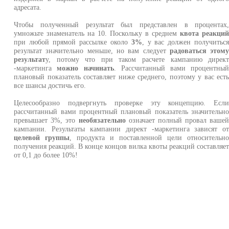
адресата.
Чтобы полученный результат был представлен в процентах
умножьте знаменатель на 10. Поскольку в среднем
квота реакци
при любой прямой рассылке около
3%
, у вас должен получитьс
результат значительно меньше, но вам следует
радоваться этом
результат
у, потому что при таком расчете кампанию дирек
-маркетинга
можно начинать
. Рассчитанный вами процентны
плановый показатель составляет ниже среднего, поэтому у вас ест
все шансы достичь его.
Целесообразно подвергнуть проверке эту концепцию. Есл
рассчитанный вами процентный плановый показатель значительн
превышает 3%, это
необязательно
означает полный провал ваше
кампании. Результаты кампании директ -маркетинга зависят о
целевой группы
, продукта и поставленной цели относительн
получения реакций. В конце концов вилка квоты реакций составляе
от 0,1 до более 10%!