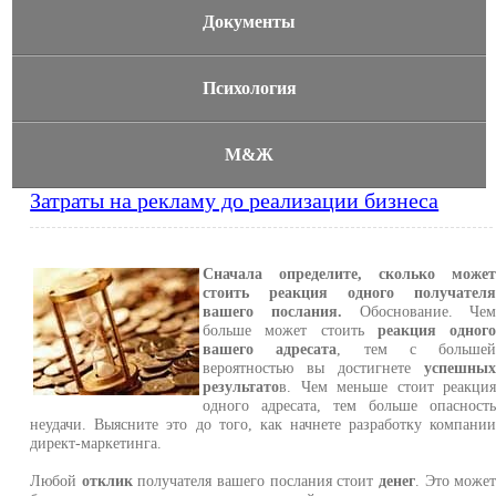
Документы
Психология
М&Ж
Затраты на рекламу до реализации бизнеса
Сначала определите, сколько може
стоить реакция одного получател
вашего послания.
Обоснование. Че
больше может стоить
реакция одног
вашего адресата
, тем с больше
вероятностью вы достигнете
успешны
результато
в. Чем меньше стоит реакци
одного адресата, тем больше опасност
неудачи. Выясните это до того, как начнете разработку компани
директ-маркетинга.
Любой
отклик
получателя вашего послания стоит
денег
. Это може