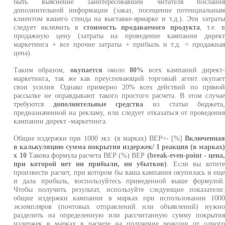
быть выяснение заинтересовавшей читателя послани
дополнительной информации (заказ, посещение потенциальны
клиентом вашего стенда на выставке-ярмарке и т.д.). Эти затрат
следует включить в
стоимость продаваемого продукта
, т.е. 
продажную цену (затраты на проведение кампании дирек
маркетинга + все прочие затраты + прибыль и т.д. = продажна
цена).
Таким образом,
окупается
около
80%
всех кампаний директ
маркетинга, так же как преуспевающий торговый агент окупае
свои усилия. Однако примерно 20% всех действий по прямо
рассылке не оправдывают такого простого расчета. В этом случа
требуются
дополнительные средства
из статьи бюджета
предназначенной на рекламу, или следует отказаться от проведени
кампании директ -маркетинга.
Общие издержки при 1000 экз. (в марках) ВЕР=- [%]
Включенна
в калькуляцию сумма покрытия издержек/ 1 реакция (в марках
х 10
Такова формула расчета ВЕР (%) ВЕР
(break-even-point - цена
при которой нет ни прибыли, ни убытков)
. Если вы хотит
произвести расчет, при котором бы ваша кампания окупилась и ещ
и дала прибыль, воспользуйтесь приведенной выше формулой
Чтобы получить результат, используйте следующие показатели
общие издержки кампании в марках при использовании 100
экземпляров (почтовых отправлений или объявлений) нужн
разделить на определенную или рассчитанную сумму покрыти
издержек в марках в расчете на получение реакции от одног