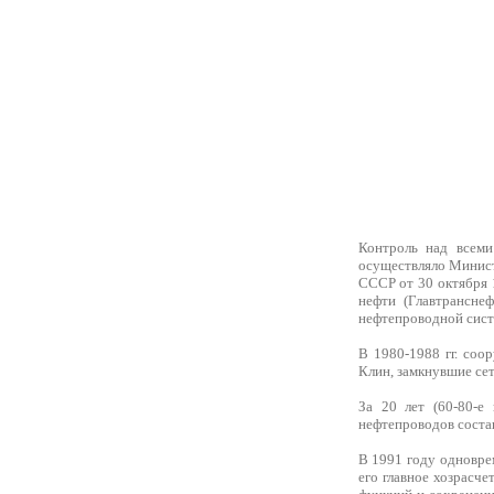
Контроль над всеми
осуществляло Минист
СССР от 30 октября 
нефти (Главтрансне
нефтепроводной сист
В 1980-1988 гг. соо
Клин, замкнувшие се
За 20 лет (60-80-е
нефтепроводов соста
В 1991 году одновр
его главное хозрасч