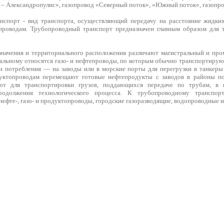
 – Александропулис», газопровод «Северный поток», «Южный поток», газопров
нспорт - вид транспорта, осуществляющий передачу на расстояние жидких
роводам. Трубопроводный транспорт предназначен главным образом для тр
азначения и территориального расположения различают магистральный и п
ральному относятся газо- и нефтепроводы, по которым обычно транспортирую
и потребления — на заводы или в морские порты для перегрузки в танкеры
уктопроводам перемещают готовые нефтепродукты с заводов в районы п
ют для транспортировки грузов, поддающихся передаче по трубам, в п
родолжения технологического процесса. К трубопроводному транспорт
фте-, газо- и продуктопроводы, городские газоразводящие, водопроводные и 