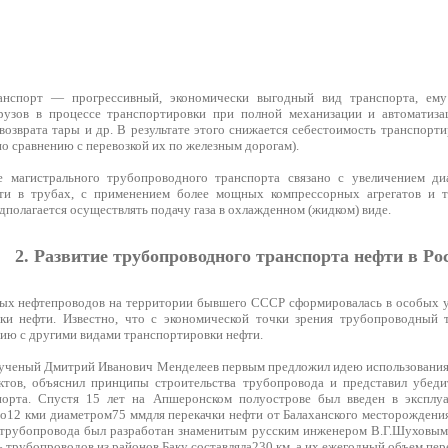
нспорт — прогрессивный, экономически выгодный вид транспорта, ему 
грузов в процессе транспортировки при полной механизации и автоматиза
возврата тары и др. В результате этого снижается себестоимость транспорт
 по сравнению с перевозкой их по железным дорогам).
е магистрального трубопроводного транспорта связано с увеличением д
фти в трубах, с применением более мощных компрессорных агрегатов и т
полагается осуществлять подачу газа в охлажденном (жидком) виде.
2. Развитие трубопроводного транспорта нефти в Ро
ых нефтепроводов на территории бывшего СССР сформировалась в особых у
ки нефти. Известно, что с экономической точки зрения трубопроводный т
ию с другими видами транспортировки нефти.
 ученый Дмитрий Иванович Менделеев первым предложил идею использования
ктов, объяснил принципы строительства трубопровода и представил убеди
порта. Спустя 15 лет на Апшеронском полуострове был введен в экспл
о12 кми диаметром75 ммдля перекачки нефти от Балаханского месторожден
 трубопровода был разработан знаменитым русским инженером В.Г.Шуховым
трубопроводов из районов Баку составляла230 км, а их ежегодный объем перек