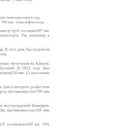
яч тонн керосина в год;
00 тыс. тонн нефти в год.
аметр труб составлял197 мм.
ранспорта. Так, например, в
а. В этот день был подписан
ова.
овые магистрали на Кавказе,
 Грозный. В 1925 году был
аметром250 ммс 13 насосными
 трассе которого разместили
Орск, протяженностью709 кми
ем месторождений Башкирии,
Уфа, протяженностью168 кми
СР составляла4100 км, 70%