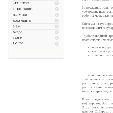
ФРАНШИЗЫ
За последние годы р
БИЗНЕС КНИГИ
увеличение налоговы
ПСИХОЛОГИЯ
рабочих мест, развити
ДОКУМЕНТЫ
Системы трубопров
М&Ж
позволяющим государ
ВИДЕО
Трубопроводный тра
ЮМОР
неотъемлемой частью, 
РАЗНОЕ
перекачку доб
выполняет рол
транспортиров
Топливно-энергетиче
этой основы – сист
расстояния; предп
расположение главны
место в мире среди в
В настоящее время 
нефтепровод Восточн
Этот проект не толь
центров Сибирского 