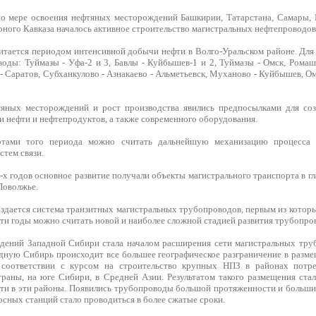
по мере освоения нефтяных месторождений Башкирии, Татарстана, Самары, 
ного Кавказа началось активное строительство магистральных нефтепроводов
читается периодом интенсивной добычи нефти в Волго-Уральском районе. Для
оды: Туймазы - Уфа-2 и 3, Бавлы - Куйбышев-1 и 2, Туймазы - Омск, Рома
Саратов, Субханкулово - Азнакаево - Альметьевск, Муханово - Куйбышев, Ом
тяных месторождений и рост производства явились предпосылками для со
и нефти и нефтепродуктов, а также современного оборудования.
ртами того периода можно считать дальнейшую механизацию процесса 
тем связи.
-х годов основное развитие получали объекты магистрального транспорта в 
-Поволжье.
создается система транзитных магистральных трубопроводов, первым из кото
ти годы можно считать новой и наиболее сложной стадией развития трубопро
дений Западной Сибири стала началом расширения сети магистральных тру
дную Сибирь происходит все большее географическое разграничение в разм
 соответствии с курсом на строительство крупных НПЗ в районах потре
траны, на юге Сибири, в Средней Азии. Результатом такого размещения ста
ти в эти районы. Появились трубопроводы большой протяженности и больших
сных станций стало проводиться в более сжатые сроки.