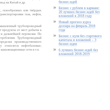
бизнес-идей
од на Китай и др.
Бизнес с рублем в кармане:
, газообразных или твёрдых
20 лучших бизнес-идей без
анспортировки газа, нефти,
вложений в 2018 году
Новый прогноз курса
ромышленный трубопроводный
доллара на февраль 2018
т продукты от мест добычи к
года
 и дальнейшей перевозки. По
Бизнес с нуля без стартового
отребления. Трубопроводный
капитала и вложений – 3
ределах производственного
бизнес-идеи
у относятся нефтебазовые,
канализационные сети и т.п.
6 лучших бизнес-идей без
вложений 2018-2019