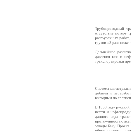
Трубопроводный тра
отсутствие потерь 
разгрузочных работ, 
грузов в 3 раза ниже
Дальнейшее развити
давления газа и не
транспортировки пред
Система магистральн
добычи и переработ
выгодным по сравнен
В 1863 году русский
нефти и нефтепроду
данного вида транс
протяженностью всег
заводы Баку. Проект
общая протяженность 