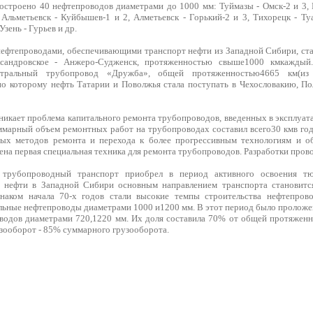
остроено 40 нефтепроводов диаметрами до 1000 мм: Туймазы - Омск-2 и 3, Г
Альметьевск - Куйбышев-1 и 2, Алметьевск - Горький-2 и 3, Тихорецк - Туа
зень - Гурьев и др.
фтепроводами, обеспечивающими транспорт нефти из Западной Сибири, ста
ксандровское - Анжеро-Судженск, протяженностью свыше1000 кмкажды
стральный трубопровод «Дружба», общей протяженностью4665 км(и
о которому нефть Татарии и Поволжья стала поступать в Чехословакию, П
никает проблема капитального ремонта трубопроводов, введенных в эксплуат
ммарный объем ремонтных работ на трубопроводах составил всего30 кмв год,
ных методов ремонта и перехода к более прогрессивным технологиям и о
ена первая специальная техника для ремонта трубопроводов. Разработки про
 трубопроводный транспорт приобрел в период активного освоения т
 нефти в Западной Сибири основным направлением транспорта становится
наком начала 70-х годов стали высокие темпы строительства нефтепрово
льные нефтепроводы диаметрами 1000 и1200 мм. В этот период было пролож
одов диаметрами 720,1220 мм. Их доля составила 70% от общей протяженн
узооборот - 85% суммарного грузооборота.