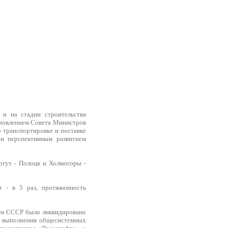
 и на стадии строительства
ановлением Совета Министров
 транспортировке и поставке
 и перспективным развитием
ргут - Полоцк и Холмогоры -
т - в 5 раз, протяженность
ти СССР было ликвидировано
ях выполнения общесистемных