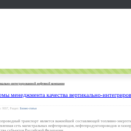
тикально-интегрированной нефтяной компании
темы менеджмента качества вертикально-интегриро
: 9357, Раздел:
Бизнес-статьи
проводный транспорт является важнейшей составляющей топливно-энергети
твленная сеть магистральных нефтепроводов, нефтепродуктопроводов и газоп
тва субъектов Российской Федерации.