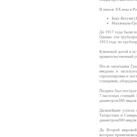
В начале ХХ века в Р
Баку-Батуми (
Махачкала-Гро
До 1917 года были п
Однако эти трубопро
1913 году по трубопр
Ключевой датой в ис
правительственный у
После окончания Гра
введены в эксплуат
спроектирован и пос
станциями, оборудов
Позднее был построе
7 насосных станций.
диаметром300 ммдля т
Дальнейшие успехи 
Татарстана и Самар
диаметром300 ммдля 
До Второй мировой
которых применялись