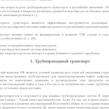
езко возросла роль трубопроводного транспорта в российской экономике. Эт
х поступлений в бюджеты различных уровней вследствие роста объемов транс
е экономики регионов и т.д.
одного транспорта являются эффективным инструментом реализации г
ству регулировать поставки нефтепродуктов на внутренний и внешний рынки.
нспорт активно влияет на формирование и развитие ТЭК страны и отдел
и обеспечивает [1, с. 28]:
ытых и переработанных энергоресурсов;
ь распределительной системы комплекса;
ку энергоресурсов на экспорт в страны ближнего и дальнего зарубежья.
1. Трубопроводный транспорт
ский комплекс РФ является основой развития всех отраслей экономики стр
ема магистральных трубопроводов для транспортирования нефти, нефтепр
риятия по накоплению, хранению и распределению этих продуктов пот
х месторождений нефти и газа в России и их потребителей ставит трубопр
сех остальных видов доставки.
проектируется и сооружается ряд мощных трубопроводных систем. В перв
ая Сибирь – Тихий океан протяженностью более 4,4 тыс. км и пропускной с
ко освоение и развитие месторождений Восточной Сибири, но и создание но
и Дальневосточного регионов. Не менее важны новые международные проек