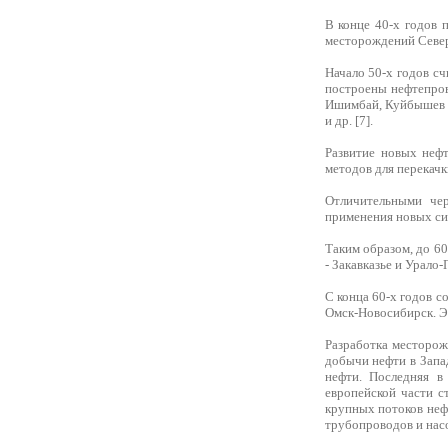
В конце 40-х годов 
месторождений Север
Начало 50-х годов с
построены нефтепров
Ишимбай, Куйбышев - 
и др. [7].
Развитие новых неф
методов для перекачк
Отличительными че
применения новых сис
Таким образом, до 60
- Закавказье и Урало
С конца 60-х годов 
Омск-Новосибирск. Э
Разработка месторож
добычи нефти в Запа
нефти. Последняя в
европейской части с
крупных потоков неф
трубопроводов и насо