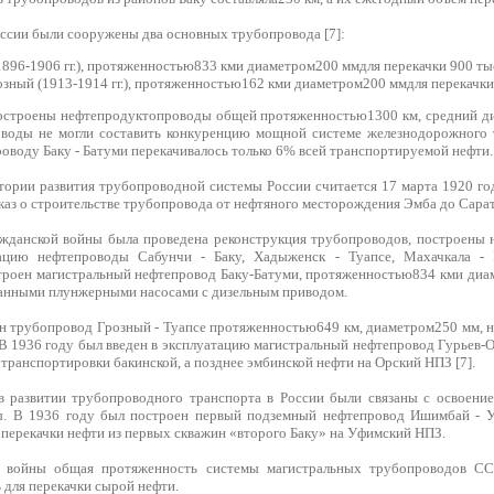
оссии были сооружены два основных трубопровода [7]:
1896-1906 гг.), протяженностью833 кми диаметром200 ммдля перекачки 900 тыс
зный (1913-1914 гг.), протяженностью162 кми диаметром200 ммдля перекачки 7
остроены нефтепродуктопроводы общей протяженностью1300 км, средний ди
воды не могли составить конкуренцию мощной системе железнодорожного т
оводу Баку - Батуми перекачивалось только 6% всей транспортируемой нефти.
тории развития трубопроводной системы России считается 17 марта 1920 год
каз о строительстве трубопровода от нефтяного месторождения Эмба до Сарат
жданской войны была проведена реконструкция трубопроводов, построены н
ацию нефтепроводы Сабунчи - Баку, Хадыженск - Туапсе, Махачкала -
троен магистральный нефтепровод Баку-Батуми, протяженностью834 кми ди
анными плунжерными насосами с дизельным приводом.
н трубопровод Грозный - Туапсе протяженностью649 км, диаметром250 мм, на
 В 1936 году был введен в эксплуатацию магистральный нефтепровод Гурьев-
ранспортировки бакинской, а позднее эмбинской нефти на Орский НПЗ [7].
в развитии трубопроводного транспорта в России были связаны с освоени
ы. В 1936 году был построен первый подземный нефтепровод Ишимбай - 
перекачки нефти из первых скважин «второго Баку» на Уфимский НПЗ.
 войны общая протяженность системы магистральных трубопроводов СС
 для перекачки сырой нефти.