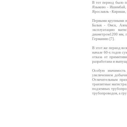
В тот период было п
Языково - Ишимбай, 
Ярославль - Кириши, У
Первыми крупными не
Балык - Омск, Але
эксплуатацию маги
диаметром1200 мм, п
Германию [7].
В этот же период воз
начале 60-х годов су
отказа от примитив
разработана и выпущ
Особую значимость
увеличением добычи
Отличительным приз
транзитные магистра
подземных трубопров
трубопроводов, а гр