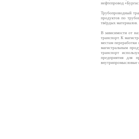
нефтепровод «Бургас
Трубопроводный тра
продуктов по трубоп
твёрдых материалов.
В зависимости от н
транспорт. К магист
местам переработки 
магистральным прод
транспорт использу
предприятия для п
внутрипромысловые не