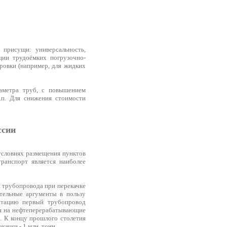
присущи: универсальность,
ции трудоёмких погрузочно-
ировки (например, для жидких
иаметра труб, с повышением
.п. Для снижения стоимости
ссии
словиях размещения пунктов
ранспорт является наиболее
 трубопровода при перекачке
тельные аргументы в пользу
уатацию первый трубопровод
ия на нефтеперерабатывающие
. К концу прошлого столетия
ачки - 1 млн. тонн.