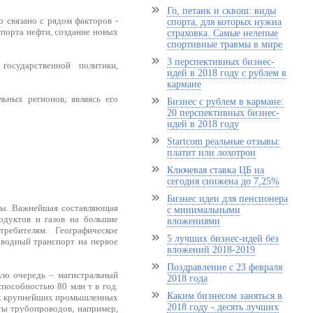
Го, петанк и сквош: виды
о связано с рядом факторов -
спорта, для которых нужна
порта нефти, создание новых
страховка. Самые нелепые
спортивные травмы в мире
3 перспективных бизнес-
осударственной политики,
идей в 2018 году с рублем в
кармане
ьных регионов, являясь его
Бизнес с рублем в кармане:
20 перспективных бизнес-
идей в 2018 году
Startcom реальные отзывы:
платит или лохотрон
Ключевая ставка ЦБ на
сегодня снижена до 7,25%
Бизнес идеи для пенсионера
аны. Важнейшая составляющая
с минимальными
одуктов и газов на большие
вложениями
ребителям. Географическое
5 лучших бизнес-идей без
оводный транспорт на первое
вложений 2018-2019
Поздравление с 23 февраля
ую очередь – магистральный
2018 года
пособностью 80 млн т в год.
Каким бизнесом заняться в
вых крупнейших промышленных
2018 году - десять лучших
ты трубопроводов, например,