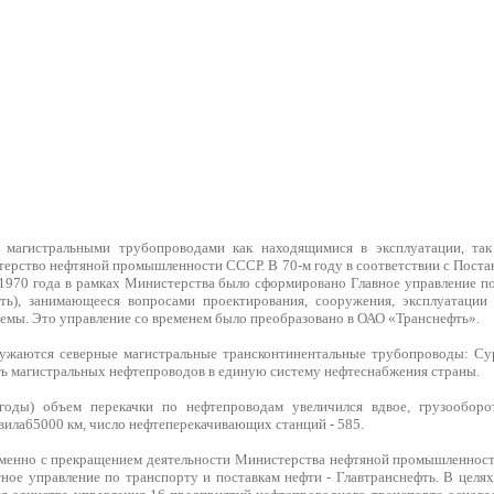
 магистральными трубопроводами как находящимися в эксплуатации, так
ерство нефтяной промышленности СССР. В 70-м году в соответствии с Пост
1970 года в рамках Министерства было сформировано Главное управление по
фть), занимающееся вопросами проектирования, сооружения, эксплуатации
емы. Это управление со временем было преобразовано в ОАО «Транснефть».
ружаются северные магистральные трансконтинентальные трубопроводы: Су
ть магистральных нефтепроводов в единую систему нефтеснабжения страны.
 годы) объем перекачки по нефтепроводам увеличился вдвое, грузооборо
вила65000 км, число нефтеперекачивающих станций - 585.
еменно с прекращением деятельности Министерства нефтяной промышленнос
етное управление по транспорту и поставкам нефти - Главтранснефть. В цел