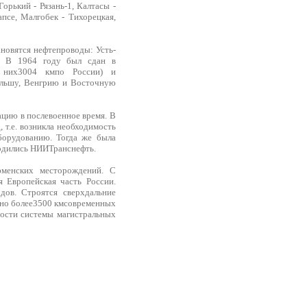
орький - Рязань-1, Калтасы -
псе, Малгобек - Тихорецкая,
новятся нефтепроводы: Усть-
й. В 1964 году был сдан в
з них3004 кмпо России) и
ольшу, Венгрию и Восточную
ацию в послевоенное время. В
 т.е. возникла необходимость
борудованию. Тогда же была
водились НИИТранснефть.
юменских месторождений. С
 Европейская часть России.
дов. Строятся сверхдальние
ено более3500 кмсовременных
ости системы магистральных