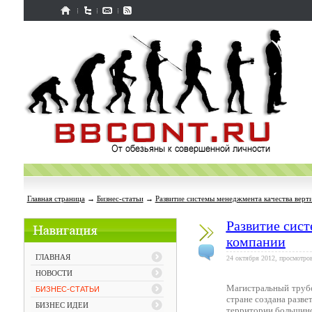
Главная страница
→
Бизнес-статьи
→
Развитие системы менеджмента качества вер
Развитие сис
компании
ГЛАВНАЯ
24 октября 2012, просмотров
НОВОСТИ
Магистральный трубо
БИЗНЕС-СТАТЬИ
стране создана разве
БИЗНЕС ИДЕИ
территории большинс