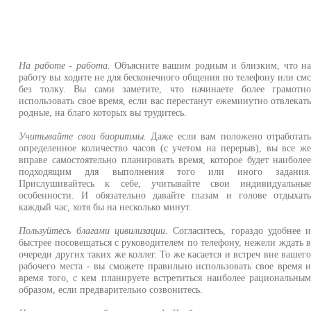
На работе - работа.
Объясните вашим родным и близким, что н
работу вы ходите не для бесконечного общения по телефону или см
без толку. Вы сами заметите, что начинаете более грамотн
использовать свое время, если вас перестанут ежеминутно отвлекат
родные, на благо которых вы трудитесь.
Учитывайте свои биоритмы.
Даже если вам положено отработат
определенное количество часов (с учетом на перерыв), вы все ж
вправе самостоятельно планировать время, которое будет наиболе
подходящим для выполнения того или иного задания
Прислушивайтесь к себе, учитывайте свои индивидуальны
особенности. И обязательно давайте глазам и голове отдыхат
каждый час, хотя бы на несколько минут.
Пользуйтесь благами цивилизации.
Согласитесь, гораздо удобнее 
быстрее посовещаться с руководителем по телефону, нежели ждать 
очереди других таких же коллег. То же касается и встреч вне вашег
рабочего места - вы сможете правильно использовать свое время 
время того, с кем планируете встретиться наиболее рациональны
образом, если предварительно созвонитесь.