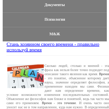
Документы
Психология
М&Ж
Стань хозяином своего времени - правильно
используй время
Сколько людей, столько и мнений - эт
фраза как нельзя более точно подходит по
описание такого явления как время.
Врем
- это понятие, объяснение которому дае
наука, значение определяет философия, 
применение находим мы сами. Физик
дают нам определение времени, ка
условие возможности изменения последовательных состояний
Объяснение же философов нам ближе и понятней, ведь так часто м
сами его применяем.
Время - это течение
. И очень часто он
уносит нас не в том направлении, куда нам нужно. В определенны