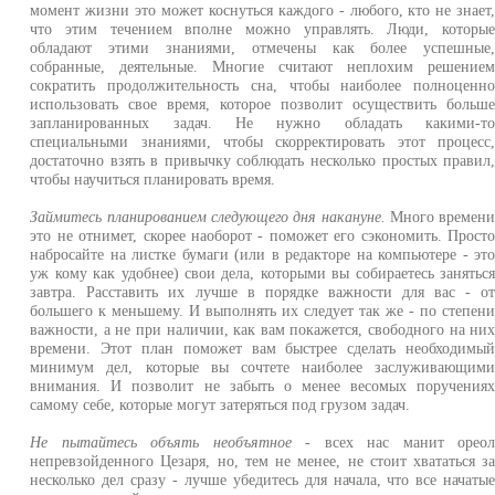
момент жизни это может коснуться каждого - любого, кто не знает
что этим течением вполне можно управлять. Люди, которы
обладают этими знаниями, отмечены как более успешные
собранные, деятельные. Многие считают неплохим решение
сократить продолжительность сна, чтобы наиболее полноценн
использовать свое время, которое позволит осуществить больш
запланированных задач. Не нужно обладать какими-т
специальными знаниями, чтобы скорректировать этот процесс
достаточно взять в привычку соблюдать несколько простых правил
чтобы научиться планировать время.
Займитесь планированием следующего дня накануне.
Много времен
это не отнимет, скорее наоборот - поможет его сэкономить. Прост
набросайте на листке бумаги (или в редакторе на компьютере - эт
уж кому как удобнее) свои дела, которыми вы собираетесь занятьс
завтра. Расставить их лучше в порядке важности для вас - о
большего к меньшему. И выполнять их следует так же - по степен
важности, а не при наличии, как вам покажется, свободного на ни
времени. Этот план поможет вам быстрее сделать необходимы
минимум дел, которые вы сочтете наиболее заслуживающим
внимания. И позволит не забыть о менее весомых поручения
самому себе, которые могут затеряться под грузом задач.
Не пытайтесь объять необъятное
- всех нас манит орео
непревзойденного Цезаря, но, тем не менее, не стоит хвататься з
несколько дел сразу - лучше убедитесь для начала, что все начаты