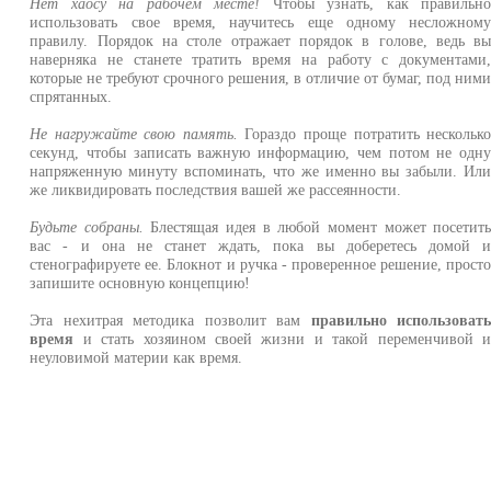
Нет хаосу на рабочем месте!
Чтобы узнать, как правильн
использовать свое время, научитесь еще одному несложном
правилу. Порядок на столе отражает порядок в голове, ведь в
наверняка не станете тратить время на работу с документами
которые не требуют срочного решения, в отличие от бумаг, под ним
спрятанных.
Не нагружайте свою память.
Гораздо проще потратить нескольк
секунд, чтобы записать важную информацию, чем потом не одн
напряженную минуту вспоминать, что же именно вы забыли. Ил
же ликвидировать последствия вашей же рассеянности.
Будьте собраны.
Блестящая идея в любой момент может посетит
вас - и она не станет ждать, пока вы доберетесь домой 
стенографируете ее. Блокнот и ручка - проверенное решение, прост
запишите основную концепцию!
Эта нехитрая методика позволит вам
правильно использоват
время
и стать хозяином своей жизни и такой переменчивой 
неуловимой материи как время.