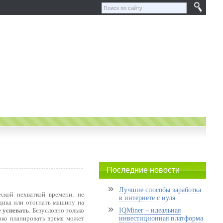
Последние новости
Лучшие способы заработка
ской нехваткой времени: не
в интернете с нуля
адика или отогнать машину на
е успевать
. Безусловно только
IQMiner – идеальная
ако планировать время может
инвестиционная платформа