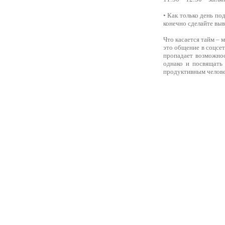
• Как только день по
конечно сделайте выв
Что касается тайм – 
это общение в соцсет
пропадает возможнос
однако и посвящать
продуктивным человек