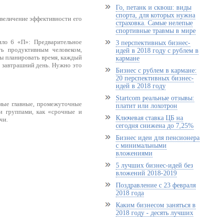
Го, петанк и сквош: виды
спорта, для которых нужна
величение эффективности его
страховка. Самые нелепые
спортивные травмы в мире
ило 6 «П»: Предварительное
3 перспективных бизнес-
ь продуктивным человеком,
идей в 2018 году с рублем в
ы планировать время, каждый
кармане
на завтрашний день. Нужно это
Бизнес с рублем в кармане:
20 перспективных бизнес-
идей в 2018 году
Startcom реальные отзывы:
самые главные, промежуточные
платит или лохотрон
и группами, как «срочные и
Ключевая ставка ЦБ на
чи.
сегодня снижена до 7,25%
Бизнес идеи для пенсионера
с минимальными
вложениями
5 лучших бизнес-идей без
вложений 2018-2019
Поздравление с 23 февраля
2018 года
Каким бизнесом заняться в
2018 году - десять лучших