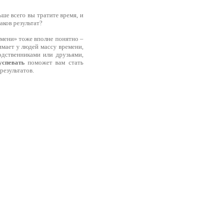
ше всего вы тратите время, и
аков результат?
емени» тоже вполне понятно –
имает у людей массу времени,
одственниками или друзьями,
успевать
поможет вам стать
результатов.