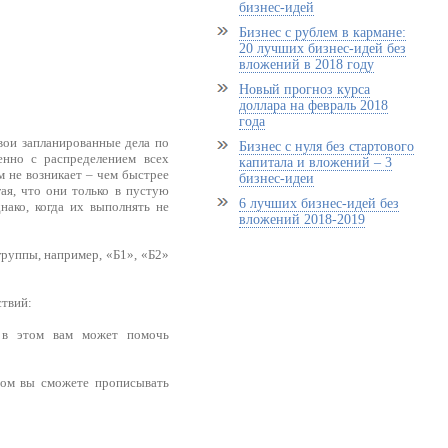
бизнес-идей
Бизнес с рублем в кармане:
20 лучших бизнес-идей без
вложений в 2018 году
Новый прогноз курса
доллара на февраль 2018
года
вои запланированные дела по
Бизнес с нуля без стартового
енно с распределением всех
капитала и вложений – 3
м не возникает – чем быстрее
бизнес-идеи
ая, что они только в пустую
6 лучших бизнес-идей без
нако, когда их выполнять не
вложений 2018-2019
группы, например, «Б1», «Б2»
ствий:
 в этом вам может помочь
ором вы сможете прописывать