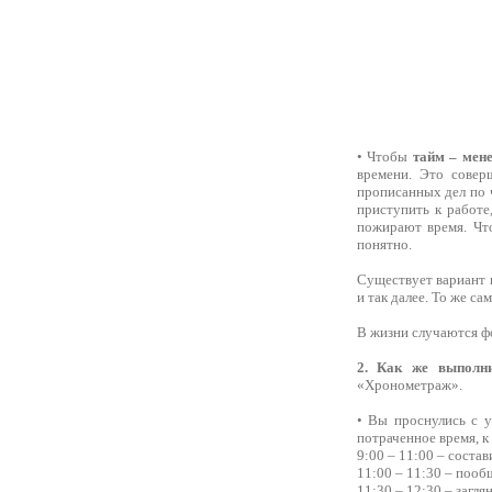
• Чтобы
тайм – мен
времени. Это совер
прописанных дел по ч
приступить к работе
пожирают время. Что
понятно.
Существует вариант п
и так далее. То же са
В жизни случаются фо
2. Как же выполни
«Хронометраж».
• Вы проснулись с у
потраченное время, к
9:00 – 11:00 – состав
11:00 – 11:30 – пооб
11:30 – 12:30 – загля