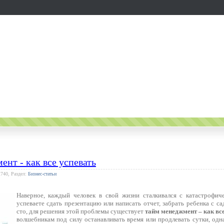
нт - как все успевать
1740, Раздел:
Бизнес-статьи
Наверное, каждый человек в свой жизни сталкивался с катастрофиче
успеваете сдать презентацию или написать отчет, забрать ребенка с с
сто, для решения этой проблемы существует
тайм менеджмент – как вс
волшебникам под силу останавливать время или продлевать сутки, одн