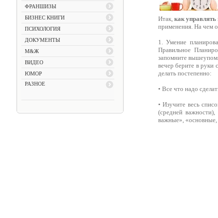
ФРАНШИЗЫ
БИЗНЕС КНИГИ
Итак,
как управлять
применения. На чем о
ПСИХОЛОГИЯ
ДОКУМЕНТЫ
1. Умение планиров
Правильное Планиро
М&Ж
запомните вышеупомя
ВИДЕО
вечер берите в руки 
делать постепенно:
ЮМОР
РАЗНОЕ
• Все что надо сделат
• Изучите весь спис
(средней важности)
важные», «основные, 