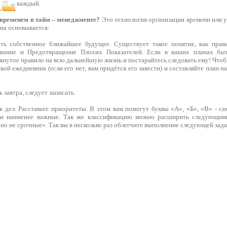
каждый.
 временем в тайм – менеджменте?
Это технология организации времени или у
на основывается:
ать собственное ближайшее будущее. Существует такое понятие, как прав
вание и Предотвращение Плохих Показателей. Если в ваших планах быт
нутое правило на всю дальнейшую жизнь и постарайтесь следовать ему! Чтоб
свой ежедневник (если его нет, вам придётся его завести) и составляйте план 
ь завтра, следует записать.
ок дел. Расставьте приоритеты. В этом вам помогут буквы «А», «Б», «В» - 
, и наименее важные. Так же классификацию можно расширить следующим
но не срочные». Так вы в несколько раз облегчите выполнение следующей зада