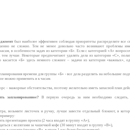
еджмент
был наиболее эффективен соблюдая приоритеты распределите все с
шенно не сложно. Тем не менее довольно часто возникают проблемы им
асам, в особенности задач из категории «Б». Если с категорией «А» вопросо
, тем лучше. Некоторые предпочитают удалять дела из категории «С», полаг
 касается «Б» здесь немного сложнее – задачи из категории «важных», од
ланирования времени для группы «Б» - все дела разделить на небольшие под
мое можно применить и к часам.
рс – мажорные обстоятельства, поэтому желательно иметь запасной план дей
ть запланированное?
В первую очередь за ним необходимо следить,
тра, возьмите листочек и ручку, лучше завести отдельный блокнот, в кот
 примеру:
ить презентацию проекта (2 часа входят в группу «А»);
щаться с коллегами за чашечкой кофе (30 минут входят в группу «В»),
нуть в соцсети (группа «В», в итоге 1 час будет бесполезным).