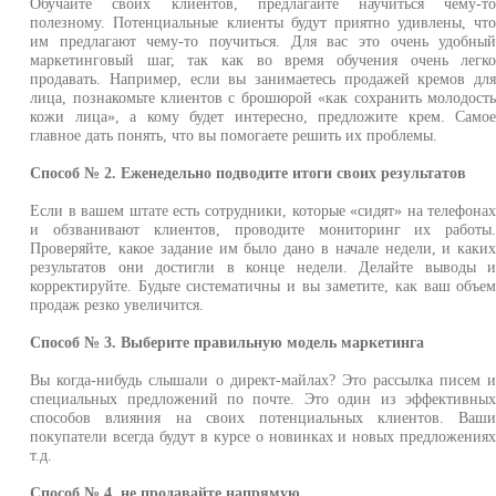
Обучайте своих клиентов, предлагайте научиться чему-т
полезному. Потенциальные клиенты будут приятно удивлены, чт
им предлагают чему-то поучиться. Для вас это очень удобны
маркетинговый шаг, так как во время обучения очень легк
продавать. Например, если вы занимаетесь продажей кремов дл
лица, познакомьте клиентов с брошюрой «как сохранить молодост
кожи лица», а кому будет интересно, предложите крем. Само
главное дать понять, что вы помогаете решить их проблемы.
Способ № 2. Еженедельно подводите итоги своих результатов
Если в вашем штате есть сотрудники, которые «сидят» на телефона
и обзванивают клиентов, проводите мониторинг их работы
Проверяйте, какое задание им было дано в начале недели, и каки
результатов они достигли в конце недели. Делайте выводы 
корректируйте. Будьте систематичны и вы заметите, как ваш объе
продаж резко увеличится.
Способ № 3. Выберите правильную модель маркетинга
Вы когда-нибудь слышали о директ-майлах? Это рассылка писем 
специальных предложений по почте. Это один из эффективны
способов влияния на своих потенциальных клиентов. Ваш
покупатели всегда будут в курсе о новинках и новых предложения
т.д.
Способ № 4. не продавайте напрямую