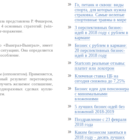
Го, петанк и сквош: виды
спорта, для которых нужна
страховка. Самые нелепые
спортивные травмы в мире
ла представлена Р. Фишером,
 4 основных стратегий: (win-
3 перспективных бизнес-
ие-поражение.
идей в 2018 году с рублем в
кармане
ло «Выиграл-Выиграл», имеет
Бизнес с рублем в кармане:
 ситуациях. Она определяется
20 перспективных бизнес-
особление.
идей в 2018 году
Startcom реальные отзывы:
платит или лохотрон
м (оппонентом). Применяется,
Ключевая ставка ЦБ на
ный результат переговоров.
сегодня снижена до 7,25%
лучить желаемое соглашение,
одноразовых сделках купли-
Бизнес идеи для пенсионера
ем.
с минимальными
вложениями
5 лучших бизнес-идей без
вложений 2018-2019
Поздравление с 23 февраля
2018 года
Каким бизнесом заняться в
2018 году - десять лучших