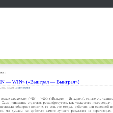
ал»)
IN — WIN» («Выиграл — Выиграл»)
12885, Раздел:
Бизнес-статьи
 такое стратегия «WIN — WIN» («Выиграл — Выиграл»)
, однако эта техник
. Само понимание стратегия расшифровуется, как «искусство полководца»
 несколько обширное понятие, то есть это модель действия или основной п
ов, мы думаем, как добиться самого лучшего результата на переговорах.