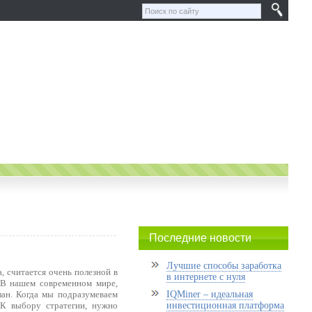
Последние новости
Лучшие способы заработка
а, считается очень полезной в
в интернете с нуля
. В нашем современном мире,
лан. Когда мы подразумеваем
IQMiner – идеальная
 К выбору стратегии, нужно
инвестиционная платформа