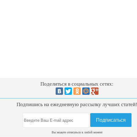
Поделиться в социальных сетях:
Подпишись на ежедневную рассылку лучших статей
Вы можете отписаться в любой момент