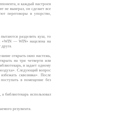
оппонента, и каждый настроен
нт не выиграл, он сделает все
уют переговоры в упорство,
 пытаются разделить куш, то
гия «WIN — WIN» нацелена на
 друга.
елание открыть окно настежь,
открыть на три четверти или
иблиотекарь, и задает одному
о воздуха». Следующий вопрос
 избежать сквозняка». После
 поступать в помещение без
, а библиотекарь использовал
емого результата.