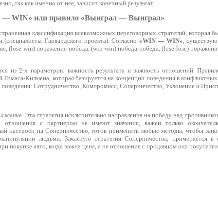
зно, так как именно от нее, зависит конечный результат.
 — WIN» или правило «Выиграл — Выиграл»
страненная классификация всевозможных переговорных стратегий, которая бы
и (специалисты Гарвардского проекта). Согласно
«WIN — WIN»
, существую
е, (lose-win) поражение-победа, (win-win) победа-победа, (lose-lose) поражен
тся из 2-х параметров: важность результата и важность отношений. Прави
й Томаса-Килмена, которая базируется на концепции поведения в конфликтных
 поведения: Сотрудничество, Компромисс, Соперничество, Уклонение и Присп
ражение.
Эта стратегия исключительно направленна на победу над противнико
а отношения с партнером не имеют значения, важен только окончатель
ый настроен на Соперничество, готов применить любые методы, чтобы запо
манипуляции людьми. Зачастую стратегия Соперничества, применяется в 
при покупке авто, когда важна цена, а не отношения с продавцом или покупател