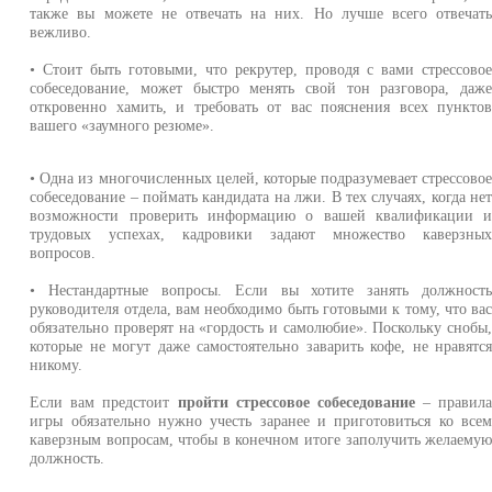
также вы можете не отвечать на них. Но лучше всего отвечат
вежливо.
• Стоит быть готовыми, что рекрутер, проводя с вами стрессово
собеседование, может быстро менять свой тон разговора, даж
откровенно хамить, и требовать от вас пояснения всех пункто
вашего «заумного резюме».
• Одна из многочисленных целей, которые подразумевает стрессово
собеседование – поймать кандидата на лжи. В тех случаях, когда не
возможности проверить информацию о вашей квалификации 
трудовых успехах, кадровики задают множество каверзны
вопросов.
• Нестандартные вопросы. Если вы хотите занять должност
руководителя отдела, вам необходимо быть готовыми к тому, что ва
обязательно проверят на «гордость и самолюбие». Поскольку снобы
которые не могут даже самостоятельно заварить кофе, не нравятс
никому.
Если вам предстоит
пройти стрессовое собеседование
– правил
игры обязательно нужно учесть заранее и приготовиться ко все
каверзным вопросам, чтобы в конечном итоге заполучить желаему
должность.