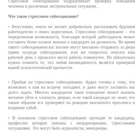
Стрессовое собеседование подразумевает проверку поведени
человека в различных экстремальных ситуациях.
Что такое стрессовое собеседование?
• Безусловно, никто не желает добровольно рассказывать будуще
работодателю о своих недостатках. Стрессовое собеседование – эт
определенная возможность, благодаря которой работодатель може
составить более полное мнение о кандидате на должность. Во врем
такого собеседования вас вполне могут внезапно отправить за двер
прямо посреди собеседования, или же попросить описать ва
рабочий день с прошлого места работы поминутно. Но обязательн
нужно помнить то, что любая неожиданность является проверко
вашей психологической прочности.
• Прибыв на стрессовое собеседование, будьте готовы к тому, чт
возможно к вам на встречу опоздают, и даже могут заставить ва
долго ждать. Многих кандидатов такое поведение может вызват
желание уйти и хлопнуть дверью, если такой кандидат не знает, чт
таким образом его проверяют на реакцию внезапного прессинга 
владение собой.
• В основном стрессовое собеседование проходят те кандидаты
профессии которых связаны с неординарными, стрессовым
ситуациями. Это могут быть журналисты, менеджеры.